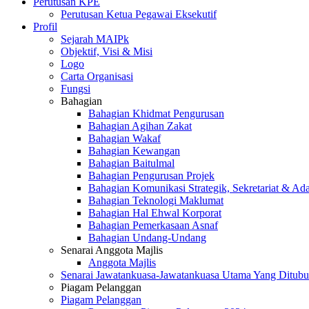
Perutusan KPE
Perutusan Ketua Pegawai Eksekutif
Profil
Sejarah MAIPk
Objektif, Visi & Misi
Logo
Carta Organisasi
Fungsi
Bahagian
Bahagian Khidmat Pengurusan
Bahagian Agihan Zakat
Bahagian Wakaf
Bahagian Kewangan
Bahagian Baitulmal
Bahagian Pengurusan Projek
Bahagian Komunikasi Strategik, Sekretariat & Ad
Bahagian Teknologi Maklumat
Bahagian Hal Ehwal Korporat
Bahagian Pemerkasaan Asnaf
Bahagian Undang-Undang
Senarai Anggota Majlis
Anggota Majlis
Senarai Jawatankuasa-Jawatankuasa Utama Yang Ditubu
Piagam Pelanggan
Piagam Pelanggan