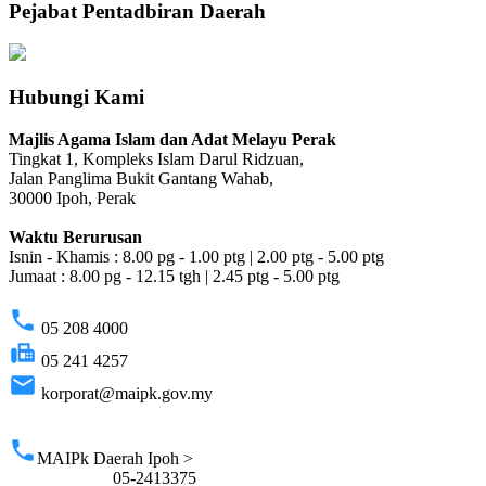
Pejabat Pentadbiran Daerah
Hubungi Kami
Majlis Agama Islam dan Adat Melayu Perak
Tingkat 1, Kompleks Islam Darul Ridzuan,
Jalan Panglima Bukit Gantang Wahab,
30000 Ipoh, Perak
Waktu Berurusan
Isnin - Khamis : 8.00 pg - 1.00 ptg | 2.00 ptg - 5.00 ptg
Jumaat : 8.00 pg - 12.15 tgh | 2.45 ptg - 5.00 ptg
phone
05 208 4000
fax
05 241 4257
email
korporat@maipk.gov.my
p
phone
MAIPk Daerah Ipoh >
05-2413375