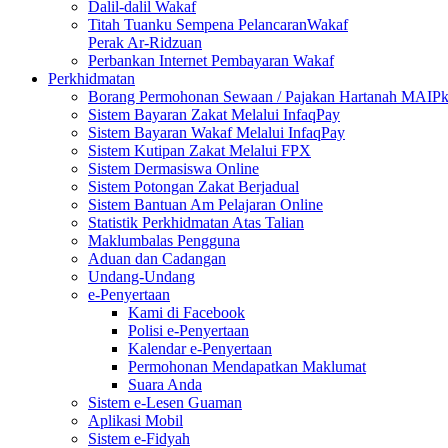
Dalil-dalil Wakaf
Titah Tuanku Sempena PelancaranWakaf
Perak Ar-Ridzuan
Perbankan Internet Pembayaran Wakaf
Perkhidmatan
Borang Permohonan Sewaan / Pajakan Hartanah MAIP
Sistem Bayaran Zakat Melalui InfaqPay
Sistem Bayaran Wakaf Melalui InfaqPay
Sistem Kutipan Zakat Melalui FPX
Sistem Dermasiswa Online
Sistem Potongan Zakat Berjadual
Sistem Bantuan Am Pelajaran Online
Statistik Perkhidmatan Atas Talian
Maklumbalas Pengguna
Aduan dan Cadangan
Undang-Undang
e-Penyertaan
Kami di Facebook
Polisi e-Penyertaan
Kalendar e-Penyertaan
Permohonan Mendapatkan Maklumat
Suara Anda
Sistem e-Lesen Guaman
Aplikasi Mobil
Sistem e-Fidyah