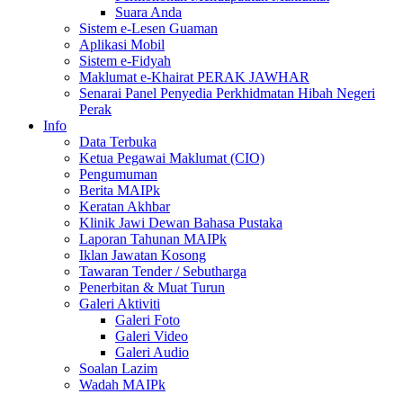
Suara Anda
Sistem e-Lesen Guaman
Aplikasi Mobil
Sistem e-Fidyah
Maklumat e-Khairat PERAK JAWHAR
Senarai Panel Penyedia Perkhidmatan Hibah Negeri
Perak
Info
Data Terbuka
Ketua Pegawai Maklumat (CIO)
Pengumuman
Berita MAIPk
Keratan Akhbar
Klinik Jawi Dewan Bahasa Pustaka
Laporan Tahunan MAIPk
Iklan Jawatan Kosong
Tawaran Tender / Sebutharga
Penerbitan & Muat Turun
Galeri Aktiviti
Galeri Foto
Galeri Video
Galeri Audio
Soalan Lazim
Wadah MAIPk