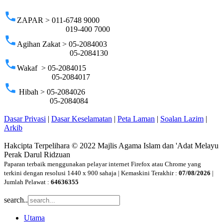
phone
ZAPAR > 011-6748 9000
019-400 7000
phone
Agihan Zakat > 05-2084003
05-2084130
phone
Wakaf > 05-2084015
05-2084017
phone
Hibah > 05-2084026
05-2084084
Dasar Privasi
|
Dasar Keselamatan
|
Peta Laman
|
Soalan Lazim
|
Arkib
Hakcipta Terpelihara © 2022 Majlis Agama Islam dan 'Adat Melayu
Perak Darul Ridzuan
Paparan terbaik menggunakan pelayar internet Firefox atau Chrome yang
terkini dengan resolusi 1440 x 900 sahaja | Kemaskini Terakhir :
07/08/2026
|
Jumlah Pelawat :
64636355
search..
Utama