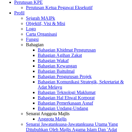
Perutusan KPE
Perutusan Ketua Pegawai Eksekutif
Profil
Sejarah MAIPk
Objektif, Visi & Misi
Logo
Carta Organisasi
Fungsi
Bahagian
Bahagian Khidmat Pengurusan
Bahagian Agihan Zakat
Bahagian Wakaf
Bahagian Kewangan
Bahagian Baitulmal
Bahagian Pengurusan Projek
Bahagian Komunikasi Strategik, Sekretariat &
Adat Melayu
Bahagian Teknologi Maklumat
Bahagian Hal Ehwal Korporat
Bahagian Pemerkasaan Asnaf
Bahagian Undang-Undang
Senarai Anggota Majlis
Anggota Majlis
Senarai Jawatankuasa-Jawatankuasa Utama Yang
Ditubuhkan Oleh Majlis Agama Islam Dan 'Adat