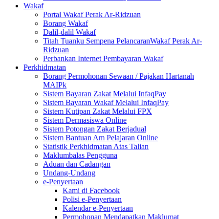
Wakaf
Portal Wakaf Perak Ar-Ridzuan
Borang Wakaf
Dalil-dalil Wakaf
Titah Tuanku Sempena PelancaranWakaf Perak Ar-
Ridzuan
Perbankan Internet Pembayaran Wakaf
Perkhidmatan
Borang Permohonan Sewaan / Pajakan Hartanah
MAIPk
Sistem Bayaran Zakat Melalui InfaqPay
Sistem Bayaran Wakaf Melalui InfaqPay
Sistem Kutipan Zakat Melalui FPX
Sistem Dermasiswa Online
Sistem Potongan Zakat Berjadual
Sistem Bantuan Am Pelajaran Online
Statistik Perkhidmatan Atas Talian
Maklumbalas Pengguna
Aduan dan Cadangan
Undang-Undang
e-Penyertaan
Kami di Facebook
Polisi e-Penyertaan
Kalendar e-Penyertaan
Permohonan Mendapatkan Maklumat