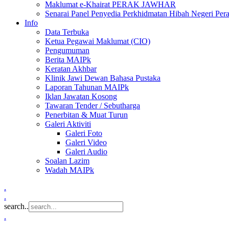
Maklumat e-Khairat PERAK JAWHAR
Senarai Panel Penyedia Perkhidmatan Hibah Negeri Per
Info
Data Terbuka
Ketua Pegawai Maklumat (CIO)
Pengumuman
Berita MAIPk
Keratan Akhbar
Klinik Jawi Dewan Bahasa Pustaka
Laporan Tahunan MAIPk
Iklan Jawatan Kosong
Tawaran Tender / Sebutharga
Penerbitan & Muat Turun
Galeri Aktiviti
Galeri Foto
Galeri Video
Galeri Audio
Soalan Lazim
Wadah MAIPk
.
.
search..
.