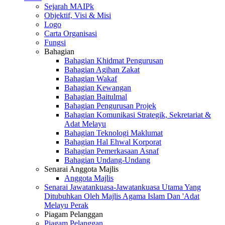
Sejarah MAIPk
Objektif, Visi & Misi
Logo
Carta Organisasi
Fungsi
Bahagian
Bahagian Khidmat Pengurusan
Bahagian Agihan Zakat
Bahagian Wakaf
Bahagian Kewangan
Bahagian Baitulmal
Bahagian Pengurusan Projek
Bahagian Komunikasi Strategik, Sekretariat &
Adat Melayu
Bahagian Teknologi Maklumat
Bahagian Hal Ehwal Korporat
Bahagian Pemerkasaan Asnaf
Bahagian Undang-Undang
Senarai Anggota Majlis
Anggota Majlis
Senarai Jawatankuasa-Jawatankuasa Utama Yang
Ditubuhkan Oleh Majlis Agama Islam Dan 'Adat
Melayu Perak
Piagam Pelanggan
Piagam Pelanggan