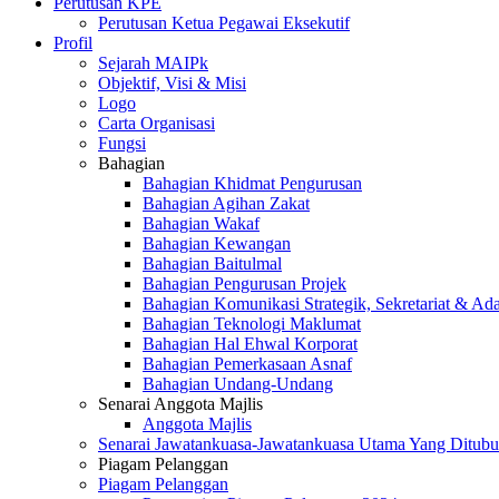
Perutusan KPE
Perutusan Ketua Pegawai Eksekutif
Profil
Sejarah MAIPk
Objektif, Visi & Misi
Logo
Carta Organisasi
Fungsi
Bahagian
Bahagian Khidmat Pengurusan
Bahagian Agihan Zakat
Bahagian Wakaf
Bahagian Kewangan
Bahagian Baitulmal
Bahagian Pengurusan Projek
Bahagian Komunikasi Strategik, Sekretariat & Ad
Bahagian Teknologi Maklumat
Bahagian Hal Ehwal Korporat
Bahagian Pemerkasaan Asnaf
Bahagian Undang-Undang
Senarai Anggota Majlis
Anggota Majlis
Senarai Jawatankuasa-Jawatankuasa Utama Yang Ditubu
Piagam Pelanggan
Piagam Pelanggan