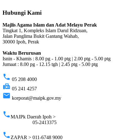
Hubungi Kami
Majlis Agama Islam dan Adat Melayu Perak
Tingkat 1, Kompleks Islam Darul Ridzuan,
Jalan Panglima Bukit Gantang Wahab,
30000 Ipoh, Perak
Waktu Berurusan
Isnin - Khamis : 8.00 pg - 1.00 ptg | 2.00 ptg - 5.00 ptg
Jumaat : 8.00 pg - 12.15 tgh | 2.45 ptg - 5.00 ptg
phone
05 208 4000
fax
05 241 4257
email
korporat@maipk.gov.my
p
phone
MAIPk Daerah Ipoh >
05-2413375
phone
ZAPAR > 011-6748 9000