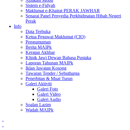
Aplikasi Mobil
Sistem e-Fidyah
Maklumat e-Khairat PERAK JAWHAR
Senarai Panel Penyedia Perkhidmatan Hibah Negeri
Perak
Info
Data Terbuka
Ketua Pegawai Maklumat (CIO)
Pengumuman
Berita MAIPk
Keratan Akhbar
Klinik Jawi Dewan Bahasa Pustaka
Laporan Tahunan MAIPk
Iklan Jawatan Kosong
Tawaran Tender / Sebutharga
Penerbitan & Muat Turun
Galeri Aktiviti
Galeri Foto
Galeri Video
Galeri Audio
Soalan Lazim
Wadah MAIPk
.
.