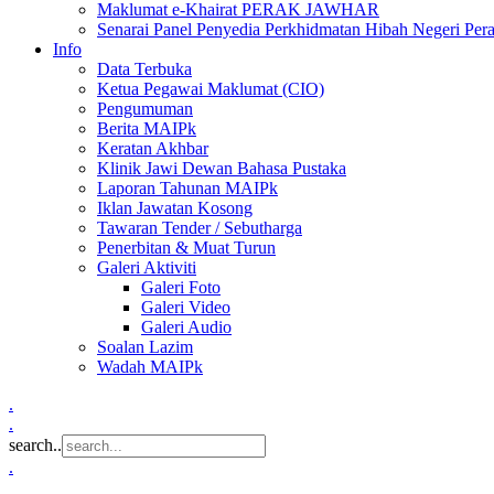
Maklumat e-Khairat PERAK JAWHAR
Senarai Panel Penyedia Perkhidmatan Hibah Negeri Per
Info
Data Terbuka
Ketua Pegawai Maklumat (CIO)
Pengumuman
Berita MAIPk
Keratan Akhbar
Klinik Jawi Dewan Bahasa Pustaka
Laporan Tahunan MAIPk
Iklan Jawatan Kosong
Tawaran Tender / Sebutharga
Penerbitan & Muat Turun
Galeri Aktiviti
Galeri Foto
Galeri Video
Galeri Audio
Soalan Lazim
Wadah MAIPk
.
.
search..
.