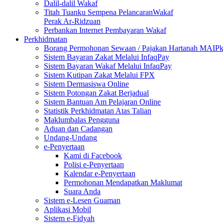
Dalil-dalil Wakaf
Titah Tuanku Sempena PelancaranWakaf
Perak Ar-Ridzuan
Perbankan Internet Pembayaran Wakaf
Perkhidmatan
Borang Permohonan Sewaan / Pajakan Hartanah MAIP
Sistem Bayaran Zakat Melalui InfaqPay
Sistem Bayaran Wakaf Melalui InfaqPay
Sistem Kutipan Zakat Melalui FPX
Sistem Dermasiswa Online
Sistem Potongan Zakat Berjadual
Sistem Bantuan Am Pelajaran Online
Statistik Perkhidmatan Atas Talian
Maklumbalas Pengguna
Aduan dan Cadangan
Undang-Undang
e-Penyertaan
Kami di Facebook
Polisi e-Penyertaan
Kalendar e-Penyertaan
Permohonan Mendapatkan Maklumat
Suara Anda
Sistem e-Lesen Guaman
Aplikasi Mobil
Sistem e-Fidyah