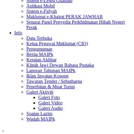
Sistem e-Lesen Guaman
Aplikasi Mobil
Sistem e-Fidyah
Maklumat e-Khairat PERAK JAWHAR
Senarai Panel Penyedia Perkhidmatan Hibah Negeri
Perak
Info
Data Terbuka
Ketua Pegawai Maklumat (CIO)
Pengumuman
Berita MAIPk
Keratan Akhbar
Klinik Jawi Dewan Bahasa Pustaka
Laporan Tahunan MAIPk
Iklan Jawatan Kosong
Tawaran Tender / Sebutharga
Penerbitan & Muat Turun
Galeri Aktiviti
Galeri Foto
Galeri Video
Galeri Audio
Soalan Lazim
Wadah MAIPk
.