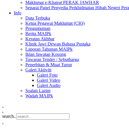
Maklumat e-Khairat PERAK JAWHAR
Senarai Panel Penyedia Perkhidmatan Hibah Negeri Per
Info
Data Terbuka
Ketua Pegawai Maklumat (CIO)
Pengumuman
Berita MAIPk
Keratan Akhbar
Klinik Jawi Dewan Bahasa Pustaka
Laporan Tahunan MAIPk
Iklan Jawatan Kosong
Tawaran Tender / Sebutharga
Penerbitan & Muat Turun
Galeri Aktiviti
Galeri Foto
Galeri Video
Galeri Audio
Soalan Lazim
Wadah MAIPk
.
.
search..
.