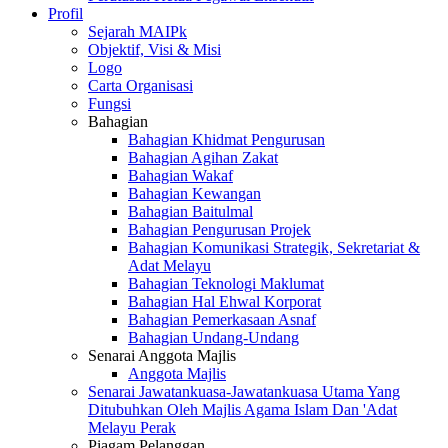
Profil
Sejarah MAIPk
Objektif, Visi & Misi
Logo
Carta Organisasi
Fungsi
Bahagian
Bahagian Khidmat Pengurusan
Bahagian Agihan Zakat
Bahagian Wakaf
Bahagian Kewangan
Bahagian Baitulmal
Bahagian Pengurusan Projek
Bahagian Komunikasi Strategik, Sekretariat &
Adat Melayu
Bahagian Teknologi Maklumat
Bahagian Hal Ehwal Korporat
Bahagian Pemerkasaan Asnaf
Bahagian Undang-Undang
Senarai Anggota Majlis
Anggota Majlis
Senarai Jawatankuasa-Jawatankuasa Utama Yang
Ditubuhkan Oleh Majlis Agama Islam Dan 'Adat
Melayu Perak
Piagam Pelanggan