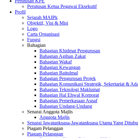
Perutusan KPE
Perutusan Ketua Pegawai Eksekutif
Profil
Sejarah MAIPk
Objektif, Visi & Misi
Logo
Carta Organisasi
Fungsi
Bahagian
Bahagian Khidmat Pengurusan
Bahagian Agihan Zakat
Bahagian Wakaf
Bahagian Kewangan
Bahagian Baitulmal
Bahagian Pengurusan Projek
Bahagian Komunikasi Strategik, Sekretariat & Ad
Bahagian Teknologi Maklumat
Bahagian Hal Ehwal Korporat
Bahagian Pemerkasaan Asnaf
Bahagian Undang-Undang
Senarai Anggota Majlis
Anggota Majlis
Senarai Jawatankuasa-Jawatankuasa Utama Yang Ditubu
Piagam Pelanggan
Piagam Pelanggan