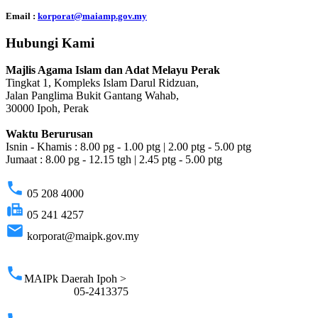
Email :
korporat@maiamp.gov.my
Hubungi Kami
Majlis Agama Islam dan Adat Melayu Perak
Tingkat 1, Kompleks Islam Darul Ridzuan,
Jalan Panglima Bukit Gantang Wahab,
30000 Ipoh, Perak
Waktu Berurusan
Isnin - Khamis : 8.00 pg - 1.00 ptg | 2.00 ptg - 5.00 ptg
Jumaat : 8.00 pg - 12.15 tgh | 2.45 ptg - 5.00 ptg
phone
05 208 4000
fax
05 241 4257
email
korporat@maipk.gov.my
p
phone
MAIPk Daerah Ipoh >
05-2413375