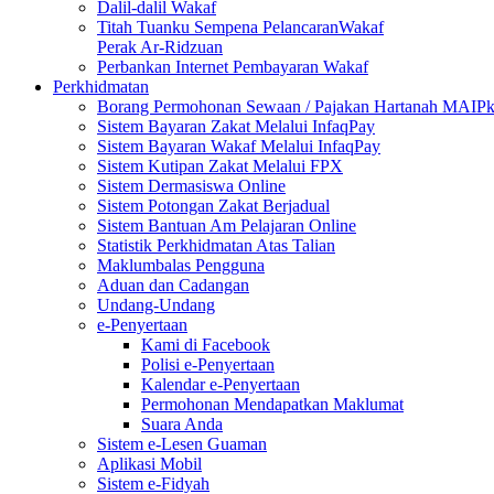
Dalil-dalil Wakaf
Titah Tuanku Sempena PelancaranWakaf
Perak Ar-Ridzuan
Perbankan Internet Pembayaran Wakaf
Perkhidmatan
Borang Permohonan Sewaan / Pajakan Hartanah MAIP
Sistem Bayaran Zakat Melalui InfaqPay
Sistem Bayaran Wakaf Melalui InfaqPay
Sistem Kutipan Zakat Melalui FPX
Sistem Dermasiswa Online
Sistem Potongan Zakat Berjadual
Sistem Bantuan Am Pelajaran Online
Statistik Perkhidmatan Atas Talian
Maklumbalas Pengguna
Aduan dan Cadangan
Undang-Undang
e-Penyertaan
Kami di Facebook
Polisi e-Penyertaan
Kalendar e-Penyertaan
Permohonan Mendapatkan Maklumat
Suara Anda
Sistem e-Lesen Guaman
Aplikasi Mobil
Sistem e-Fidyah