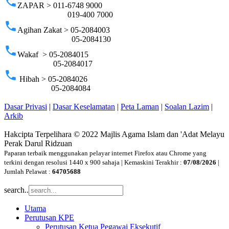
phone
ZAPAR > 011-6748 9000
019-400 7000
phone
Agihan Zakat > 05-2084003
05-2084130
phone
Wakaf > 05-2084015
05-2084017
phone
Hibah > 05-2084026
05-2084084
Dasar Privasi
|
Dasar Keselamatan
|
Peta Laman
|
Soalan Lazim
|
Arkib
Hakcipta Terpelihara © 2022 Majlis Agama Islam dan 'Adat Melayu
Perak Darul Ridzuan
Paparan terbaik menggunakan pelayar internet Firefox atau Chrome yang
terkini dengan resolusi 1440 x 900 sahaja | Kemaskini Terakhir :
07/08/2026
|
Jumlah Pelawat :
64705688
search..
Utama
Perutusan KPE
Perutusan Ketua Pegawai Eksekutif