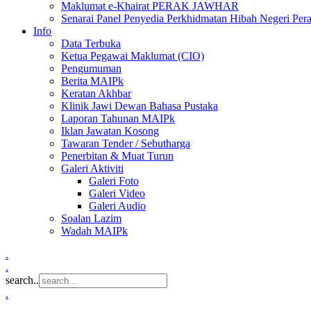
Maklumat e-Khairat PERAK JAWHAR
Senarai Panel Penyedia Perkhidmatan Hibah Negeri Per
Info
Data Terbuka
Ketua Pegawai Maklumat (CIO)
Pengumuman
Berita MAIPk
Keratan Akhbar
Klinik Jawi Dewan Bahasa Pustaka
Laporan Tahunan MAIPk
Iklan Jawatan Kosong
Tawaran Tender / Sebutharga
Penerbitan & Muat Turun
Galeri Aktiviti
Galeri Foto
Galeri Video
Galeri Audio
Soalan Lazim
Wadah MAIPk
.
.
search..
.