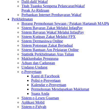
Dalil-dalil Wakaf
Titah Tuanku Sempena PelancaranWakaf
Perak Ar-Ridzuan
Perbankan Internet Pembayaran Wakaf
Perkhidmatan
Borang Permohonan Sewaan / Pajakan Hartanah MAIP
Sistem Bayaran Zakat Melalui InfaqPay
Sistem Bayaran Wakaf Melalui InfaqPay
Sistem Kutipan Zakat Melalui FPX
Sistem Dermasiswa Online
Sistem Potongan Zakat Berjadual
Sistem Bantuan Am Pelajaran Online
Statistik Perkhidmatan Atas Talian
Maklumbalas Pengguna
Aduan dan Cadangan
Undang-Undang
e-Penyertaan
Kami di Facebook
Polisi e-Penyertaan
Kalendar e-Penyertaan
Permohonan Mendapatkan Maklumat
Suara Anda
Sistem e-Lesen Guaman
Aplikasi Mobil
Sistem e-Fidyah