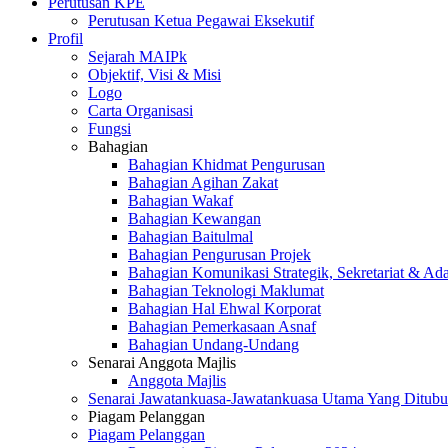
Perutusan KPE
Perutusan Ketua Pegawai Eksekutif
Profil
Sejarah MAIPk
Objektif, Visi & Misi
Logo
Carta Organisasi
Fungsi
Bahagian
Bahagian Khidmat Pengurusan
Bahagian Agihan Zakat
Bahagian Wakaf
Bahagian Kewangan
Bahagian Baitulmal
Bahagian Pengurusan Projek
Bahagian Komunikasi Strategik, Sekretariat & Ad
Bahagian Teknologi Maklumat
Bahagian Hal Ehwal Korporat
Bahagian Pemerkasaan Asnaf
Bahagian Undang-Undang
Senarai Anggota Majlis
Anggota Majlis
Senarai Jawatankuasa-Jawatankuasa Utama Yang Ditubu
Piagam Pelanggan
Piagam Pelanggan