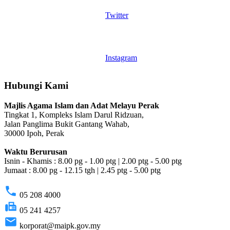
Twitter
Instagram
Hubungi Kami
Majlis Agama Islam dan Adat Melayu Perak
Tingkat 1, Kompleks Islam Darul Ridzuan,
Jalan Panglima Bukit Gantang Wahab,
30000 Ipoh, Perak
Waktu Berurusan
Isnin - Khamis : 8.00 pg - 1.00 ptg | 2.00 ptg - 5.00 ptg
Jumaat : 8.00 pg - 12.15 tgh | 2.45 ptg - 5.00 ptg
phone
05 208 4000
fax
05 241 4257
email
korporat@maipk.gov.my