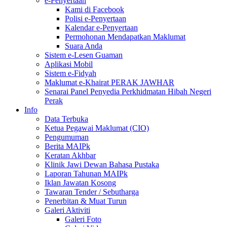
e-Penyertaan
Kami di Facebook
Polisi e-Penyertaan
Kalendar e-Penyertaan
Permohonan Mendapatkan Maklumat
Suara Anda
Sistem e-Lesen Guaman
Aplikasi Mobil
Sistem e-Fidyah
Maklumat e-Khairat PERAK JAWHAR
Senarai Panel Penyedia Perkhidmatan Hibah Negeri
Perak
Info
Data Terbuka
Ketua Pegawai Maklumat (CIO)
Pengumuman
Berita MAIPk
Keratan Akhbar
Klinik Jawi Dewan Bahasa Pustaka
Laporan Tahunan MAIPk
Iklan Jawatan Kosong
Tawaran Tender / Sebutharga
Penerbitan & Muat Turun
Galeri Aktiviti
Galeri Foto