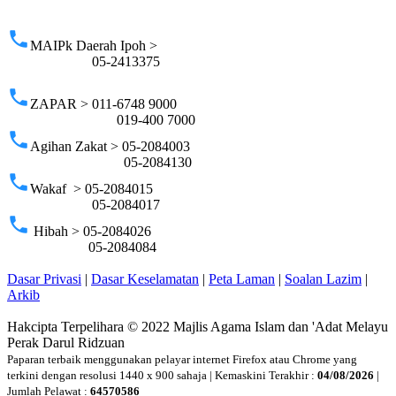
p
phone
MAIPk Daerah Ipoh >
05-2413375
phone
ZAPAR > 011-6748 9000
019-400 7000
phone
Agihan Zakat > 05-2084003
05-2084130
phone
Wakaf > 05-2084015
05-2084017
phone
Hibah > 05-2084026
05-2084084
Dasar Privasi
|
Dasar Keselamatan
|
Peta Laman
|
Soalan Lazim
|
Arkib
Hakcipta Terpelihara © 2022 Majlis Agama Islam dan 'Adat Melayu
Perak Darul Ridzuan
Paparan terbaik menggunakan pelayar internet Firefox atau Chrome yang
terkini dengan resolusi 1440 x 900 sahaja | Kemaskini Terakhir :
04/08/2026
|
Jumlah Pelawat :
64570586