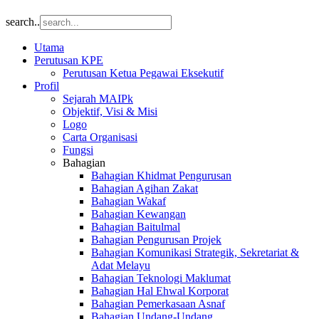
search..
Utama
Perutusan KPE
Perutusan Ketua Pegawai Eksekutif
Profil
Sejarah MAIPk
Objektif, Visi & Misi
Logo
Carta Organisasi
Fungsi
Bahagian
Bahagian Khidmat Pengurusan
Bahagian Agihan Zakat
Bahagian Wakaf
Bahagian Kewangan
Bahagian Baitulmal
Bahagian Pengurusan Projek
Bahagian Komunikasi Strategik, Sekretariat &
Adat Melayu
Bahagian Teknologi Maklumat
Bahagian Hal Ehwal Korporat
Bahagian Pemerkasaan Asnaf
Bahagian Undang-Undang