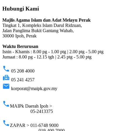
Hubungi Kami
Majlis Agama Islam dan Adat Melayu Perak
Tingkat 1, Kompleks Islam Darul Ridzuan,
Jalan Panglima Bukit Gantang Wahab,
30000 Ipoh, Perak
Waktu Berurusan
Isnin - Khamis : 8.00 pg - 1.00 ptg | 2.00 ptg - 5.00 ptg
Jumaat : 8.00 pg - 12.15 tgh | 2.45 ptg - 5.00 ptg
phone
05 208 4000
fax
05 241 4257
email
korporat@maipk.gov.my
p
phone
MAIPk Daerah Ipoh >
05-2413375
phone
ZAPAR > 011-6748 9000
019-400 7000