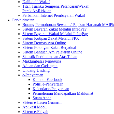
Dalil-dalil Wakaf
Titah Tuanku Sempena PelancaranWakaf
Perak Ar-Ridzuan
Perbankan Internet Pembayaran Wakaf
Perkhidmatan
Borang Permohonan Sewaan / Pajakan Hartanah MAIP
Sistem Bayaran Zakat Melalui InfaqPay
Sistem Bayaran Wakaf Melalui InfaqPay
Sistem Kutipan Zakat Melalui FPX
Sistem Dermasiswa Online
Sistem Potongan Zakat Berjadual
Sistem Bantuan Am Pelajaran Online
Statistik Perkhidmatan Atas Talian
Maklumbalas Pengguna
Aduan dan Cadangan
Undang-Undang
e-Penyertaan
Kami di Facebook
Polisi e-Penyertaan
Kalendar e-Penyertaan
Permohonan Mendapatkan Maklumat
Suara Anda
Sistem e-Lesen Guaman
Aplikasi Mobil
Sistem e-Fidyah