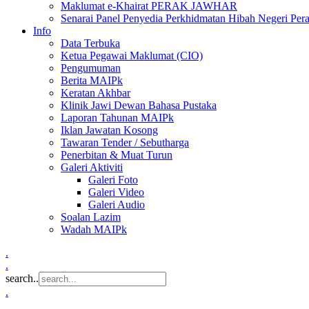
Maklumat e-Khairat PERAK JAWHAR
Senarai Panel Penyedia Perkhidmatan Hibah Negeri Per
Info
Data Terbuka
Ketua Pegawai Maklumat (CIO)
Pengumuman
Berita MAIPk
Keratan Akhbar
Klinik Jawi Dewan Bahasa Pustaka
Laporan Tahunan MAIPk
Iklan Jawatan Kosong
Tawaran Tender / Sebutharga
Penerbitan & Muat Turun
Galeri Aktiviti
Galeri Foto
Galeri Video
Galeri Audio
Soalan Lazim
Wadah MAIPk
.
.
search..
.