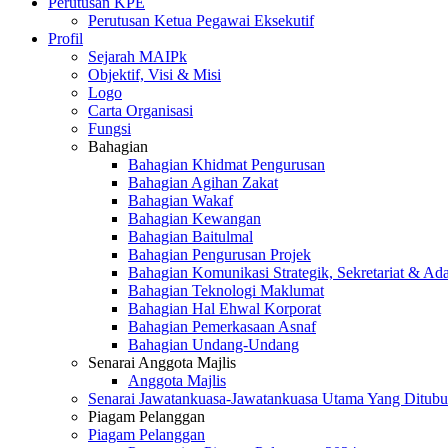
Perutusan KPE
Perutusan Ketua Pegawai Eksekutif
Profil
Sejarah MAIPk
Objektif, Visi & Misi
Logo
Carta Organisasi
Fungsi
Bahagian
Bahagian Khidmat Pengurusan
Bahagian Agihan Zakat
Bahagian Wakaf
Bahagian Kewangan
Bahagian Baitulmal
Bahagian Pengurusan Projek
Bahagian Komunikasi Strategik, Sekretariat & Ad
Bahagian Teknologi Maklumat
Bahagian Hal Ehwal Korporat
Bahagian Pemerkasaan Asnaf
Bahagian Undang-Undang
Senarai Anggota Majlis
Anggota Majlis
Senarai Jawatankuasa-Jawatankuasa Utama Yang Ditubu
Piagam Pelanggan
Piagam Pelanggan