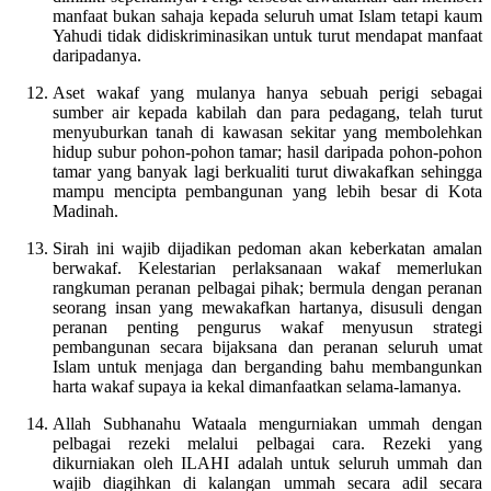
manfaat bukan sahaja kepada seluruh umat Islam tetapi kaum
Yahudi tidak didiskriminasikan untuk turut mendapat manfaat
daripadanya.
Aset wakaf yang mulanya hanya sebuah perigi sebagai
sumber air kepada kabilah dan para pedagang, telah turut
menyuburkan tanah di kawasan sekitar yang membolehkan
hidup subur pohon-pohon tamar; hasil daripada pohon-pohon
tamar yang banyak lagi berkualiti turut diwakafkan sehingga
mampu mencipta pembangunan yang lebih besar di Kota
Madinah.
Sirah ini wajib dijadikan pedoman akan keberkatan amalan
berwakaf. Kelestarian perlaksanaan wakaf memerlukan
rangkuman peranan pelbagai pihak; bermula dengan peranan
seorang insan yang mewakafkan hartanya, disusuli dengan
peranan penting pengurus wakaf menyusun strategi
pembangunan secara bijaksana dan peranan seluruh umat
Islam untuk menjaga dan berganding bahu membangunkan
harta wakaf supaya ia kekal dimanfaatkan selama-lamanya.
Allah Subhanahu Wataala mengurniakan ummah dengan
pelbagai rezeki melalui pelbagai cara. Rezeki yang
dikurniakan oleh ILAHI adalah untuk seluruh ummah dan
wajib diagihkan di kalangan ummah secara adil secara