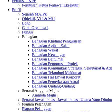
Perutusan KPE
Perutusan Ketua Pegawai Eksekutif
Profil
Sejarah MAIPk
Objektif, Visi & Misi
Logo
Carta Organisasi
Fungsi
Bahagian
Bahagian Khidmat Pengurusan
Bahagian Agihan Zakat
Bahagian Wakaf
Bahagian Kewangan
Bahagian Baitulmal
Bahagian Pengurusan Projek
Bahagian Komunikasi Strategik, Sekretariat & Ad
Bahagian Teknologi Maklumat
Bahagian Hal Ehwal Korporat
Bahagian Pemerkasaan Asnaf
Bahagian Undang-Undang
Senarai Anggota Majlis
Anggota Majlis
Senarai Jawatankuasa-Jawatankuasa Utama Yang Ditubu
Piagam Pelanggan
Piagam Pelanggan