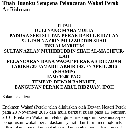
Titah Tuanku Sempena Pelancaran Wakaf Perak
Ar-Ridzuan
TITAH
DULI YANG MAHA MULIA
PADUKA SERI SULTAN PERAK DARUL RIDZUAN
SULTAN NAZRIN MUIZZUDDIN SHAH
IBNI ALMARHUM
SULTAN AZLAN MUHIBBUDDIN SHAH AL-MAGHFUR-
LAH
PELANCARAN DANA WAQAF PERAK AR-RIDZUAN
TARIKH: 29 JAMADIL AKHIR 1437 / 7 APRIL 2016
(KHAMIS)
JAM: 10.00 PAGI
TEMPAT: DEWAN BANKUET,
BANGUNAN PERAK DARUL RIDZUAN, IPOH
Salam sejahtera.
Enakmen Wakaf (Perak) telah diluluskan oleh Dewan Negeri Perak
pada 23 November 2015 dan mula berkuat kuasa pada 15 Februari
2016. Enakmen Wakaf ini telah digubal merangkumi kesemua aspek
pengurusan wakaf berlandaskan syariat dan turut merangkumkan
ijtihad ulama berkaitan pentadbiran dan pembangunan harta wakaf.