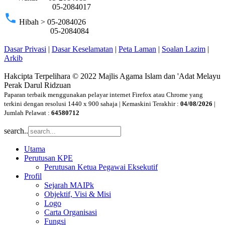
05-2084017
phone
Hibah > 05-2084026
05-2084084
Dasar Privasi
|
Dasar Keselamatan
|
Peta Laman
|
Soalan Lazim
|
Arkib
Hakcipta Terpelihara © 2022 Majlis Agama Islam dan 'Adat Melayu
Perak Darul Ridzuan
Paparan terbaik menggunakan pelayar internet Firefox atau Chrome yang
terkini dengan resolusi 1440 x 900 sahaja | Kemaskini Terakhir :
04/08/2026
|
Jumlah Pelawat :
64580712
search..
Utama
Perutusan KPE
Perutusan Ketua Pegawai Eksekutif
Profil
Sejarah MAIPk
Objektif, Visi & Misi
Logo
Carta Organisasi
Fungsi