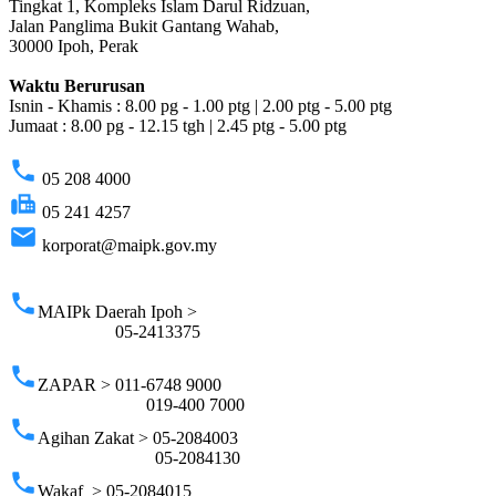
Tingkat 1, Kompleks Islam Darul Ridzuan,
Jalan Panglima Bukit Gantang Wahab,
30000 Ipoh, Perak
Waktu Berurusan
Isnin - Khamis : 8.00 pg - 1.00 ptg | 2.00 ptg - 5.00 ptg
Jumaat : 8.00 pg - 12.15 tgh | 2.45 ptg - 5.00 ptg
phone
05 208 4000
fax
05 241 4257
email
korporat@maipk.gov.my
p
phone
MAIPk Daerah Ipoh >
05-2413375
phone
ZAPAR > 011-6748 9000
019-400 7000
phone
Agihan Zakat > 05-2084003
05-2084130
phone
Wakaf > 05-2084015