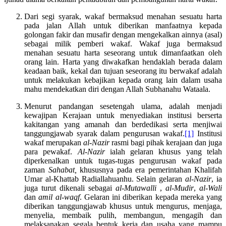
Dari segi syarak, wakaf bermaksud menahan sesuatu harta
pada jalan Allah untuk diberikan manfaatnya kepada
golongan fakir dan musafir dengan mengekalkan ainnya (asal)
sebagai milik pemberi wakaf. Wakaf juga bermaksud
menahan sesuatu harta seseorang untuk dimanfaatkan oleh
orang lain. Harta yang diwakafkan hendaklah berada dalam
keadaan baik, kekal dan tujuan seseorang itu berwakaf adalah
untuk melakukan kebajikan kepada orang lain dalam usaha
mahu mendekatkan diri dengan Allah Subhanahu Wataala.
Menurut pandangan sesetengah ulama, adalah menjadi
kewajipan Kerajaan untuk menyediakan institusi berserta
kakitangan yang amanah dan berdedikasi serta menjiwai
tanggungjawab syarak dalam pengurusan wakaf.
[1]
Institusi
wakaf merupakan
al-Nazir
rasmi bagi pihak kerajaan dan juga
para pewakaf.
Al-Nazir
ialah gelaran khusus yang telah
diperkenalkan untuk tugas-tugas pengurusan wakaf pada
zaman
Sahabat,
khususnya pada era pemerintahan Khalifah
Umar al-Khattab Radiallahuanhu. Selain gelaran
al-Nazir
, ia
juga turut dikenali sebagai
al-Mutawalli
,
al-Mudir
,
al-Wali
dan
amil al-waqf
. Gelaran ini diberikan kepada mereka yang
diberikan tanggungjawab khusus untuk mengurus, menjaga,
menyelia, membaik pulih, membangun, mengagih dan
melaksanakan segala bentuk kerja dan usaha yang mampu