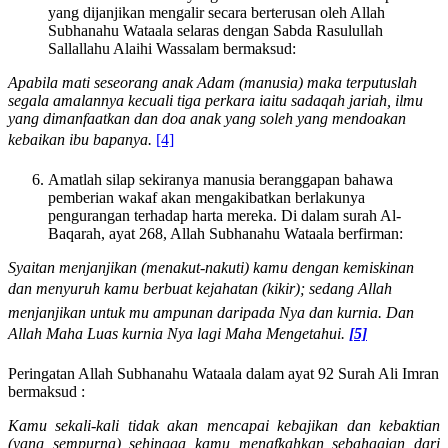
yang dijanjikan mengalir secara berterusan oleh Allah
Subhanahu Wataala selaras dengan Sabda Rasulullah
Sallallahu Alaihi Wassalam bermaksud:
Apabila mati seseorang anak Adam (manusia) maka terputuslah
segala amalannya kecuali tiga perkara iaitu sadaqah jariah, ilmu
yang dimanfaatkan dan doa anak yang soleh yang mendoakan
kebaikan ibu bapanya.
[4]
Amatlah silap sekiranya manusia beranggapan bahawa
pemberian wakaf akan mengakibatkan berlakunya
pengurangan terhadap harta mereka. Di dalam surah Al-
Baqarah, ayat 268, Allah Subhanahu Wataala berfirman:
Syaitan menjanjikan (menakut-nakuti) kamu dengan kemiskinan
dan menyuruh kamu berbuat kejahatan (kikir); sedang Allah
menjanjikan untuk mu ampunan daripada Nya dan kurnia. Dan
Allah Maha Luas kurnia Nya lagi Maha Mengetahui.
[5]
Peringatan Allah Subhanahu Wataala dalam ayat 92 Surah Ali Imran
bermaksud :
Kamu sekali-kali tidak akan mencapai kebajikan dan kebaktian
(yang sempurna) sehingga kamu menafkahkan sebahagian dari