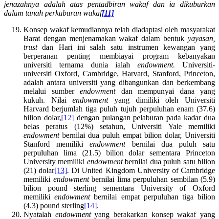
jenazahnya adalah atas pentadbiran wakaf dan ia dikuburkan
dalam tanah perkuburan wakaf
[11]
Konsep wakaf kemudiannya telah diadaptasi oleh masyarakat
Barat dengan menjenamakan wakaf dalam bentuk
yayasan,
trust
dan Hari ini salah satu instrumen kewangan yang
berperanan penting membiayai program kebanyakan
universiti ternama dunia ialah
endowment.
Universiti-
universiti Oxford, Cambridge, Harvard, Stanford, Princeton,
adalah antara universiti yang dibangunkan dan berkembang
melalui sumber
endowment
dan mempunyai dana yang
kukuh. Nilai
endowment
yang dimiliki oleh Universiti
Harvard berjumlah tiga puluh tujuh perpuluhan enam (37.6)
bilion dolar,
[12]
dengan pulangan pelaburan pada kadar dua
belas peratus (12%) setahun, Universiti Yale memiliki
endowment
bernilai dua puluh empat bilion dolar, Universiti
Stanford memiliki
endowment
bernilai dua puluh satu
perpuluhan lima (21.5) bilion dolar sementara Princeton
University memiliki
endowment
bernilai dua puluh satu bilion
(21) dolar
[13]
. Di United Kingdom University of Cambridge
memiliki
endowment
bernilai lima perpuluhan sembilan (5.9)
bilion pound sterling sementara University of Oxford
memiliki
endowment
bernilai empat perpuluhan tiga bilion
(4.3) pound sterling
[14]
.
Nyatalah
endowment
yang berakarkan konsep wakaf yang