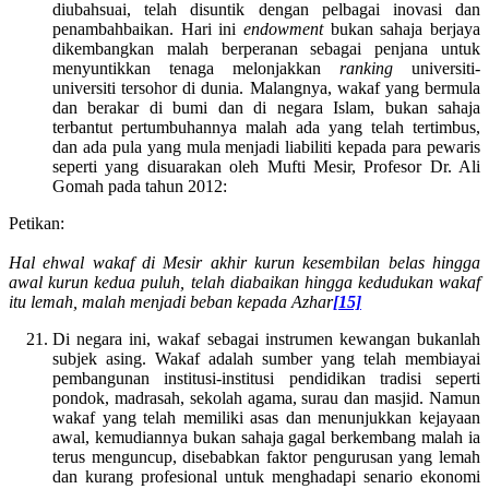
diubahsuai, telah disuntik dengan pelbagai inovasi dan
penambahbaikan. Hari ini
endowment
bukan sahaja berjaya
dikembangkan malah berperanan sebagai penjana untuk
menyuntikkan tenaga melonjakkan
ranking
universiti-
universiti tersohor di dunia. Malangnya, wakaf yang bermula
dan berakar di bumi dan di negara Islam, bukan sahaja
terbantut pertumbuhannya malah ada yang telah tertimbus,
dan ada pula yang mula menjadi liabiliti kepada para pewaris
seperti yang disuarakan oleh Mufti Mesir, Profesor Dr. Ali
Gomah pada tahun 2012:
Petikan:
Hal ehwal wakaf di Mesir akhir kurun kesembilan belas hingga
awal kurun kedua puluh, telah diabaikan hingga kedudukan wakaf
itu lemah, malah menjadi beban kepada Azhar
[15]
Di negara ini, wakaf sebagai instrumen kewangan bukanlah
subjek asing. Wakaf adalah sumber yang telah membiayai
pembangunan institusi-institusi pendidikan tradisi seperti
pondok, madrasah, sekolah agama, surau dan masjid. Namun
wakaf yang telah memiliki asas dan menunjukkan kejayaan
awal, kemudiannya bukan sahaja gagal berkembang malah ia
terus menguncup, disebabkan faktor pengurusan yang lemah
dan kurang profesional untuk menghadapi senario ekonomi