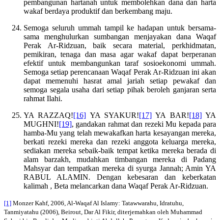
pembangunan hartanah untuk membolehkan dana dan harta
wakaf berdaya produktif dan berkembang maju.
Semoga seluruh ummah tampil ke hadapan untuk bersama-
sama menghulurkan sumbangan menjayakan dana Waqaf
Perak Ar-Ridzuan, baik secara material, perkhidmatan,
pemikiran, tenaga dan masa agar wakaf dapat berperanan
efektif untuk membangunkan taraf sosioekonomi ummah.
Semoga setiap perencanaan Waqaf Perak Ar-Ridzuan ini akan
dapat memenuhi hasrat amal jariah setiap pewakaf dan
semoga segala usaha dari setiap pihak beroleh ganjaran serta
rahmat Ilahi.
YA RAZZAQ!
[16]
YA SYAKUR!
[17]
YA BAR!
[18]
YA
MUGHNI!
[19]
, gandakan rahmat dan rezeki Mu kepada para
hamba-Mu yang telah mewakafkan harta kesayangan mereka,
berkati rezeki mereka dan rezeki anggota keluarga mereka,
sediakan mereka sebaik-baik tempat ketika mereka berada di
alam barzakh, mudahkan timbangan mereka di Padang
Mahsyar dan tempatkan mereka di syurga Jannah; Amin YA
RABUL ALAMIN. Dengan kebesaran dan keberkatan
kalimah , Beta melancarkan dana Waqaf Perak Ar-Ridzuan.
[1]
Monzer Kahf, 2006, Al-Waqaf Al Islamy: Tatawwarahu, Idratuhu,
Tanmiyatahu (2006), Beirout, Dar Al Fikir, diterjemahkan oleh Muhammad