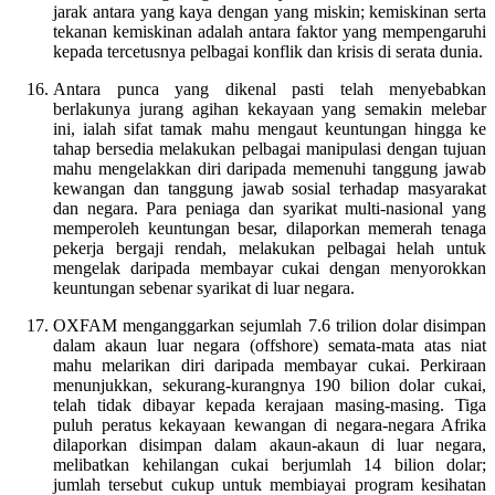
jarak antara yang kaya dengan yang miskin; kemiskinan serta
tekanan kemiskinan adalah antara faktor yang mempengaruhi
kepada tercetusnya pelbagai konflik dan krisis di serata dunia.
Antara punca yang dikenal pasti telah menyebabkan
berlakunya jurang agihan kekayaan yang semakin melebar
ini, ialah sifat tamak mahu mengaut keuntungan hingga ke
tahap bersedia melakukan pelbagai manipulasi dengan tujuan
mahu mengelakkan diri daripada memenuhi tanggung jawab
kewangan dan tanggung jawab sosial terhadap masyarakat
dan negara. Para peniaga dan syarikat multi-nasional yang
memperoleh keuntungan besar, dilaporkan memerah tenaga
pekerja bergaji rendah, melakukan pelbagai helah untuk
mengelak daripada membayar cukai dengan menyorokkan
keuntungan sebenar syarikat di luar negara.
OXFAM menganggarkan sejumlah 7.6 trilion dolar disimpan
dalam akaun luar negara (offshore) semata-mata atas niat
mahu melarikan diri daripada membayar cukai. Perkiraan
menunjukkan, sekurang-kurangnya 190 bilion dolar cukai,
telah tidak dibayar kepada kerajaan masing-masing. Tiga
puluh peratus kekayaan kewangan di negara-negara Afrika
dilaporkan disimpan dalam akaun-akaun di luar negara,
melibatkan kehilangan cukai berjumlah 14 bilion dolar;
jumlah tersebut cukup untuk membiayai program kesihatan