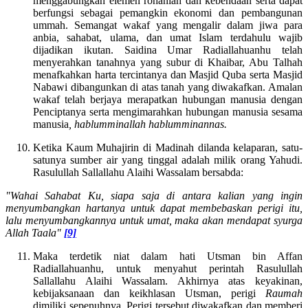
menggabungkan elemen rohaniah dan kebendaan serta dapat
berfungsi sebagai pemangkin ekonomi dan pembangunan
ummah. Semangat wakaf yang mengalir dalam jiwa para
anbia, sahabat, ulama, dan umat Islam terdahulu wajib
dijadikan ikutan. Saidina Umar Radiallahuanhu telah
menyerahkan tanahnya yang subur di Khaibar, Abu Talhah
menafkahkan harta tercintanya dan Masjid Quba serta Masjid
Nabawi dibangunkan di atas tanah yang diwakafkan. Amalan
wakaf telah berjaya merapatkan hubungan manusia dengan
Penciptanya serta mengimarahkan hubungan manusia sesama
manusia
, hablumminallah hablumminannas.
Ketika Kaum Muhajirin di Madinah dilanda kelaparan, satu-
satunya sumber air yang tinggal adalah milik orang Yahudi.
Rasulullah Sallallahu Alaihi Wassalam bersabda:
"Wahai Sahabat Ku, siapa saja di antara kalian yang ingin
menyumbangkan hartanya untuk dapat membebaskan perigi itu,
lalu menyumbangkannya untuk umat, maka akan mendapat syurga
Allah Taala"
[9]
Maka terdetik niat dalam hati Utsman bin Affan
Radiallahuanhu, untuk menyahut perintah Rasulullah
Sallallahu Alaihi Wassalam. Akhirnya atas keyakinan,
kebijaksanaan dan keikhlasan Utsman, perigi
Raumah
dimiliki sepenuhnya. Perigi tersebut diwakafkan dan memberi