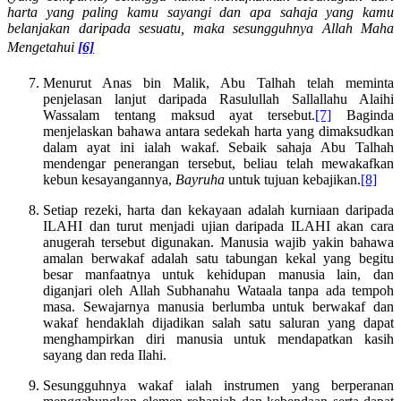
harta yang paling kamu sayangi dan apa sahaja yang kamu
belanjakan daripada sesuatu, maka sesungguhnya Allah Maha
Mengetahui
[6]
Menurut Anas bin Malik, Abu Talhah telah meminta
penjelasan lanjut daripada Rasulullah Sallallahu Alaihi
Wassalam tentang maksud ayat tersebut.
[7]
Baginda
menjelaskan bahawa antara sedekah harta yang dimaksudkan
dalam ayat ini ialah wakaf. Sebaik sahaja Abu Talhah
mendengar penerangan tersebut, beliau telah mewakafkan
kebun kesayangannya,
Bayruha
untuk tujuan kebajikan.
[8]
Setiap rezeki, harta dan kekayaan adalah kurniaan daripada
ILAHI dan turut menjadi ujian daripada ILAHI akan cara
anugerah tersebut digunakan. Manusia wajib yakin bahawa
amalan berwakaf adalah satu tabungan kekal yang begitu
besar manfaatnya untuk kehidupan manusia lain, dan
diganjari oleh Allah Subhanahu Wataala tanpa ada tempoh
masa. Sewajarnya manusia berlumba untuk berwakaf dan
wakaf hendaklah dijadikan salah satu saluran yang dapat
menghampirkan diri manusia untuk mendapatkan kasih
sayang dan reda Ilahi.
Sesungguhnya wakaf ialah instrumen yang berperanan