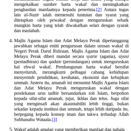
mengekalkan sumber harta wakaf dan meningkatkan
penghasilan manfaatnya kepada penerima.
[2]
Antara tugas
lain
al-Nazir
ialah memenuhi tuntutan dan syarat yang
ditetapkan oleh pewakaf dengan menguruskan sebaik
mungkin harta yang telah diwakafkan selari dengan syarak
dan maslahah.
Majlis Agama Islam dan Adat Melayu Perak dipertanggung
jawabkan sebagai entiti pengurusan dalam urusan wakaf di
Negeri Perak Darul Ridzuan. Majlis Agama Islam dan Adat
Melayu Perak diberi mandat secara
syarie
(agama),
siyasi
(pentadbiran) dan
qadaie
(perundangan) untuk menguruskan
hal ehwal wakaf. Pembangunan harta wakaf bersifat
menyeluruh, merangkumi pelbagai cabang kehidupan
menyentuh pendidikan, kesihatan, ekonomi dan kebajikan
ummah. Justeru itu, amanah ini menuntut Majlis Agama Islam
dan Adat Melayu Perak menguruskan wakaf dengan
pendekatan urus tadbir bersandarkan roh Islam, berpohon
kepada sifat-sifat amanah, jujur, ikhlas dan telus. Juga sifat
yang menginsafi akan akauntabiliti lebih tinggi, bukan
sekadar kepada institusi dan ummah, tetapi lebih daripada itu,
berpegang kepada konsep iman dan takwa terhadap Allah
Subhanahu Wataala.
[3]
Wakaf adalah amalan yang memberikan manfaat dan pahala