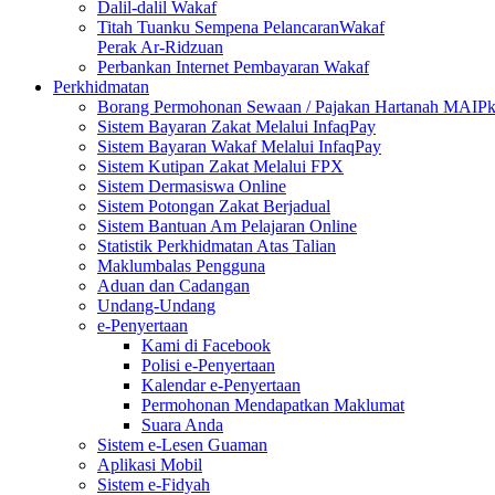
Dalil-dalil Wakaf
Titah Tuanku Sempena PelancaranWakaf
Perak Ar-Ridzuan
Perbankan Internet Pembayaran Wakaf
Perkhidmatan
Borang Permohonan Sewaan / Pajakan Hartanah MAIP
Sistem Bayaran Zakat Melalui InfaqPay
Sistem Bayaran Wakaf Melalui InfaqPay
Sistem Kutipan Zakat Melalui FPX
Sistem Dermasiswa Online
Sistem Potongan Zakat Berjadual
Sistem Bantuan Am Pelajaran Online
Statistik Perkhidmatan Atas Talian
Maklumbalas Pengguna
Aduan dan Cadangan
Undang-Undang
e-Penyertaan
Kami di Facebook
Polisi e-Penyertaan
Kalendar e-Penyertaan
Permohonan Mendapatkan Maklumat
Suara Anda
Sistem e-Lesen Guaman
Aplikasi Mobil
Sistem e-Fidyah