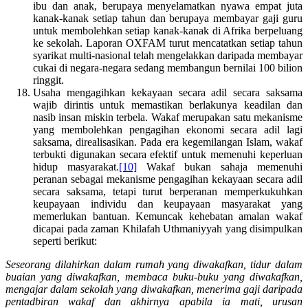
ibu dan anak, berupaya menyelamatkan nyawa empat juta
kanak-kanak setiap tahun dan berupaya membayar gaji guru
untuk membolehkan setiap kanak-kanak di Afrika berpeluang
ke sekolah. Laporan OXFAM turut mencatatkan setiap tahun
syarikat multi-nasional telah mengelakkan daripada membayar
cukai di negara-negara sedang membangun bernilai 100 bilion
ringgit.
Usaha mengagihkan kekayaan secara adil secara saksama
wajib dirintis untuk memastikan berlakunya keadilan dan
nasib insan miskin terbela. Wakaf merupakan satu mekanisme
yang membolehkan pengagihan ekonomi secara adil lagi
saksama, direalisasikan. Pada era kegemilangan Islam, wakaf
terbukti digunakan secara efektif untuk memenuhi keperluan
hidup masyarakat.
[10]
Wakaf bukan sahaja memenuhi
peranan sebagai mekanisme pengagihan kekayaan secara adil
secara saksama, tetapi turut berperanan memperkukuhkan
keupayaan individu dan keupayaan masyarakat yang
memerlukan bantuan. Kemuncak kehebatan amalan wakaf
dicapai pada zaman Khilafah Uthmaniyyah yang disimpulkan
seperti berikut:
Seseorang dilahirkan dalam rumah yang diwakafkan, tidur dalam
buaian yang diwakafkan, membaca buku-buku yang diwakafkan,
mengajar dalam sekolah yang diwakafkan, menerima gaji daripada
pentadbiran wakaf dan akhirnya apabila ia mati, urusan