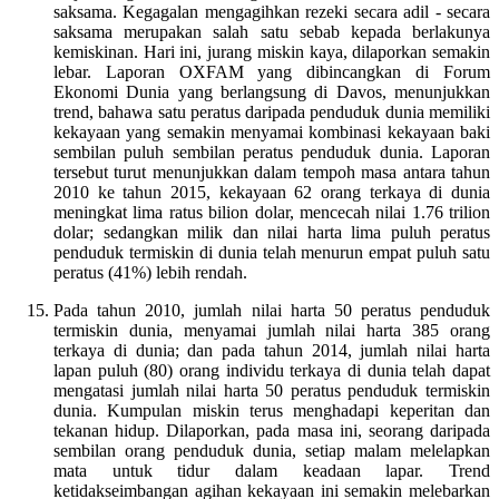
saksama. Kegagalan mengagihkan rezeki secara adil - secara
saksama merupakan salah satu sebab kepada berlakunya
kemiskinan. Hari ini, jurang miskin kaya, dilaporkan semakin
lebar. Laporan OXFAM yang dibincangkan di Forum
Ekonomi Dunia yang berlangsung di Davos, menunjukkan
trend, bahawa satu peratus daripada penduduk dunia memiliki
kekayaan yang semakin menyamai kombinasi kekayaan baki
sembilan puluh sembilan peratus penduduk dunia. Laporan
tersebut turut menunjukkan dalam tempoh masa antara tahun
2010 ke tahun 2015, kekayaan 62 orang terkaya di dunia
meningkat lima ratus bilion dolar, mencecah nilai 1.76 trilion
dolar; sedangkan milik dan nilai harta lima puluh peratus
penduduk termiskin di dunia telah menurun empat puluh satu
peratus (41%) lebih rendah.
Pada tahun 2010, jumlah nilai harta 50 peratus penduduk
termiskin dunia, menyamai jumlah nilai harta 385 orang
terkaya di dunia; dan pada tahun 2014, jumlah nilai harta
lapan puluh (80) orang individu terkaya di dunia telah dapat
mengatasi jumlah nilai harta 50 peratus penduduk termiskin
dunia. Kumpulan miskin terus menghadapi keperitan dan
tekanan hidup. Dilaporkan, pada masa ini, seorang daripada
sembilan orang penduduk dunia, setiap malam melelapkan
mata untuk tidur dalam keadaan lapar. Trend
ketidakseimbangan agihan kekayaan ini semakin melebarkan