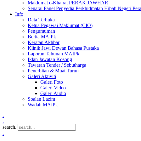
Maklumat e-Khairat PERAK JAWHAR
Senarai Panel Penyedia Perkhidmatan Hibah Negeri Per
Info
Data Terbuka
Ketua Pegawai Maklumat (CIO)
Pengumuman
Berita MAIPk
Keratan Akhbar
Klinik Jawi Dewan Bahasa Pustaka
Laporan Tahunan MAIPk
Iklan Jawatan Kosong
Tawaran Tender / Sebutharga
Penerbitan & Muat Turun
Galeri Aktiviti
Galeri Foto
Galeri Video
Galeri Audio
Soalan Lazim
Wadah MAIPk
.
.
search..
.