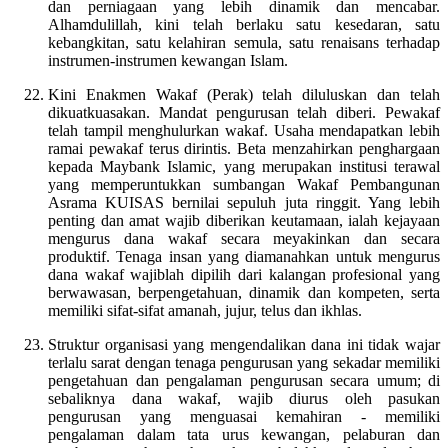
dan perniagaan yang lebih dinamik dan mencabar.
Alhamdulillah, kini telah berlaku satu kesedaran, satu
kebangkitan, satu kelahiran semula, satu renaisans terhadap
instrumen-instrumen kewangan Islam.
Kini Enakmen Wakaf (Perak) telah diluluskan dan telah
dikuatkuasakan. Mandat pengurusan telah diberi. Pewakaf
telah tampil menghulurkan wakaf. Usaha mendapatkan lebih
ramai pewakaf terus dirintis. Beta menzahirkan penghargaan
kepada Maybank Islamic, yang merupakan institusi terawal
yang memperuntukkan sumbangan Wakaf Pembangunan
Asrama KUISAS bernilai sepuluh juta ringgit. Yang lebih
penting dan amat wajib diberikan keutamaan, ialah kejayaan
mengurus dana wakaf secara meyakinkan dan secara
produktif. Tenaga insan yang diamanahkan untuk mengurus
dana wakaf wajiblah dipilih dari kalangan profesional yang
berwawasan, berpengetahuan, dinamik dan kompeten, serta
memiliki sifat-sifat amanah, jujur, telus dan ikhlas.
Struktur organisasi yang mengendalikan dana ini tidak wajar
terlalu sarat dengan tenaga pengurusan yang sekadar memiliki
pengetahuan dan pengalaman pengurusan secara umum; di
sebaliknya dana wakaf, wajib diurus oleh pasukan
pengurusan yang menguasai kemahiran - memiliki
pengalaman dalam tata urus kewangan, pelaburan dan