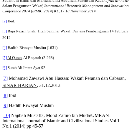
Subari bin Ramli dan Marliana binti Abdullah, Penentuan Kadar
ujrah al- nazir
dalam Pengurusan Wakaf,
International Research Management and Innovation
Conference 2014 (IRMIC 2014) KL, 17 18 November 2014
[2]
Ibid.
[3]
Raja Nazrin Shah, Titah Seminar Wakaf: Penjana Pembangunan 14 Februari
2012
[4]
Hadith Riwayat Muslim (1631)
[5]
Al Quran
, Al Baqarah (2:268)
[6]
Surah Ali Imran Ayat 92
[7]
Mohamad Zawawi Abu Hassan: Wakaf: Peranan dan Cabaran,
SINAR HARIAN
, 31.12.2013.
[8]
Ibid
[9]
Hadith Riwayat Muslim
[10]
Najibah Mustaffa, Mohd Zamro bin Muda/UMRAN-
International Journal of Islamic and Civilizational Studies Vol.1
No.1 (2014) pp 45-57