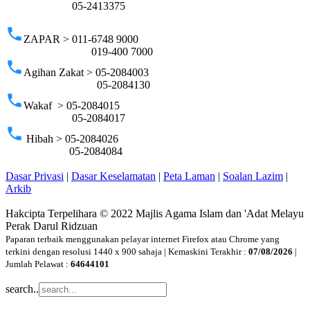
05-2413375
phone
ZAPAR > 011-6748 9000
019-400 7000
phone
Agihan Zakat > 05-2084003
05-2084130
phone
Wakaf > 05-2084015
05-2084017
phone
Hibah > 05-2084026
05-2084084
Dasar Privasi
|
Dasar Keselamatan
|
Peta Laman
|
Soalan Lazim
|
Arkib
Hakcipta Terpelihara © 2022 Majlis Agama Islam dan 'Adat Melayu
Perak Darul Ridzuan
Paparan terbaik menggunakan pelayar internet Firefox atau Chrome yang
terkini dengan resolusi 1440 x 900 sahaja | Kemaskini Terakhir :
07/08/2026
|
Jumlah Pelawat :
64644101
search..