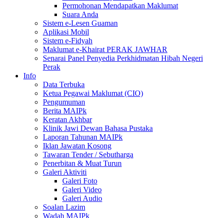
Permohonan Mendapatkan Maklumat
Suara Anda
Sistem e-Lesen Guaman
Aplikasi Mobil
Sistem e-Fidyah
Maklumat e-Khairat PERAK JAWHAR
Senarai Panel Penyedia Perkhidmatan Hibah Negeri
Perak
Info
Data Terbuka
Ketua Pegawai Maklumat (CIO)
Pengumuman
Berita MAIPk
Keratan Akhbar
Klinik Jawi Dewan Bahasa Pustaka
Laporan Tahunan MAIPk
Iklan Jawatan Kosong
Tawaran Tender / Sebutharga
Penerbitan & Muat Turun
Galeri Aktiviti
Galeri Foto
Galeri Video
Galeri Audio
Soalan Lazim
Wadah MAIPk