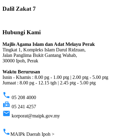
Dalil Zakat 7
Hubungi Kami
Majlis Agama Islam dan Adat Melayu Perak
Tingkat 1, Kompleks Islam Darul Ridzuan,
Jalan Panglima Bukit Gantang Wahab,
30000 Ipoh, Perak
Waktu Berurusan
Isnin - Khamis : 8.00 pg - 1.00 ptg | 2.00 ptg - 5.00 ptg
Jumaat : 8.00 pg - 12.15 tgh | 2.45 ptg - 5.00 ptg
phone
05 208 4000
fax
05 241 4257
email
korporat@maipk.gov.my
p
phone
MAIPk Daerah Ipoh >