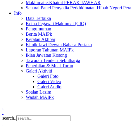
Maklumat e-Khairat PERAK JAWHAR
Senarai Panel Penyedia Perkhidmatan Hibah Negeri Per
Info
Data Terbuka
Ketua Pegawai Maklumat (CIO)
Pengumuman
Berita MAIPk
Keratan Akhbar
Klinik Jawi Dewan Bahasa Pustaka
Laporan Tahunan MAIPk
Iklan Jawatan Kosong
Tawaran Tender / Sebutharga
Penerbitan & Muat Turun
Galeri Aktiviti
Galeri Foto
Galeri Video
Galeri Audio
Soalan Lazim
Wadah MAIPk
.
.
search..
.