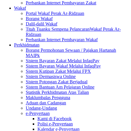
Perbankan Internet Pembayaran Zakat
Wakaf
Portal Wakaf Perak Ar-Ridzuan
Borang Wakaf
Dalil-dalil Wakaf
Titah Tuanku Sempena PelancaranWakaf Perak Ar-
Ridzuan
Perbankan Internet Pembayaran Wakaf
Perkhidmatan
Borang Permohonan Sewaan / Pajakan Hartanah
MAIPk
Sistem Bayaran Zakat Melalui InfaqPay
Sistem Bayaran Wakaf Melalui InfaqPay
Sistem Kutipan Zakat Melalui FPX
Sistem Dermasiswa Online
Sistem Potongan Zakat Berjadual
Sistem Bantuan Am Pelajaran Online
Statistik Perkhidmatan Atas Talian
Maklumbalas Pengguna
Aduan dan Cadangan
Undang-Undang
e-Penyertaan
Kami di Facebook
Polisi e-Penyertaan
Kalendar e-Penyertaan