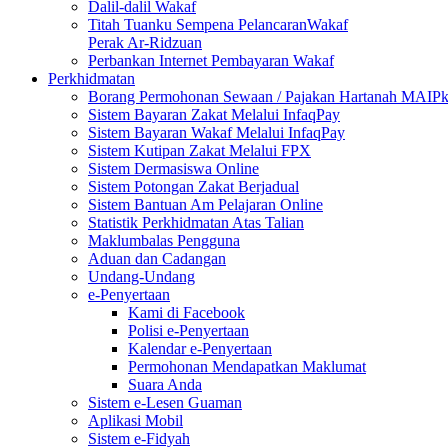
Dalil-dalil Wakaf
Titah Tuanku Sempena PelancaranWakaf
Perak Ar-Ridzuan
Perbankan Internet Pembayaran Wakaf
Perkhidmatan
Borang Permohonan Sewaan / Pajakan Hartanah MAIP
Sistem Bayaran Zakat Melalui InfaqPay
Sistem Bayaran Wakaf Melalui InfaqPay
Sistem Kutipan Zakat Melalui FPX
Sistem Dermasiswa Online
Sistem Potongan Zakat Berjadual
Sistem Bantuan Am Pelajaran Online
Statistik Perkhidmatan Atas Talian
Maklumbalas Pengguna
Aduan dan Cadangan
Undang-Undang
e-Penyertaan
Kami di Facebook
Polisi e-Penyertaan
Kalendar e-Penyertaan
Permohonan Mendapatkan Maklumat
Suara Anda
Sistem e-Lesen Guaman
Aplikasi Mobil
Sistem e-Fidyah