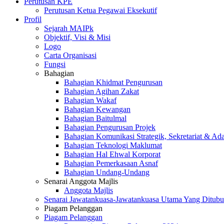
Perutusan KPE
Perutusan Ketua Pegawai Eksekutif
Profil
Sejarah MAIPk
Objektif, Visi & Misi
Logo
Carta Organisasi
Fungsi
Bahagian
Bahagian Khidmat Pengurusan
Bahagian Agihan Zakat
Bahagian Wakaf
Bahagian Kewangan
Bahagian Baitulmal
Bahagian Pengurusan Projek
Bahagian Komunikasi Strategik, Sekretariat & Ad
Bahagian Teknologi Maklumat
Bahagian Hal Ehwal Korporat
Bahagian Pemerkasaan Asnaf
Bahagian Undang-Undang
Senarai Anggota Majlis
Anggota Majlis
Senarai Jawatankuasa-Jawatankuasa Utama Yang Ditubu
Piagam Pelanggan
Piagam Pelanggan