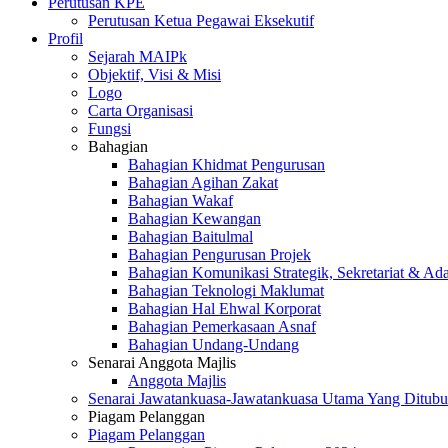
Perutusan KPE
Perutusan Ketua Pegawai Eksekutif
Profil
Sejarah MAIPk
Objektif, Visi & Misi
Logo
Carta Organisasi
Fungsi
Bahagian
Bahagian Khidmat Pengurusan
Bahagian Agihan Zakat
Bahagian Wakaf
Bahagian Kewangan
Bahagian Baitulmal
Bahagian Pengurusan Projek
Bahagian Komunikasi Strategik, Sekretariat & Ad
Bahagian Teknologi Maklumat
Bahagian Hal Ehwal Korporat
Bahagian Pemerkasaan Asnaf
Bahagian Undang-Undang
Senarai Anggota Majlis
Anggota Majlis
Senarai Jawatankuasa-Jawatankuasa Utama Yang Ditubu
Piagam Pelanggan
Piagam Pelanggan