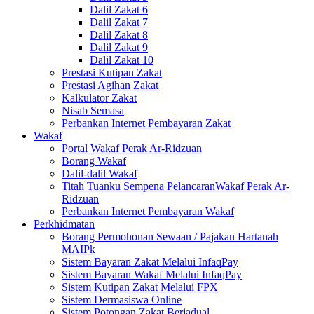
Dalil Zakat 6
Dalil Zakat 7
Dalil Zakat 8
Dalil Zakat 9
Dalil Zakat 10
Prestasi Kutipan Zakat
Prestasi Agihan Zakat
Kalkulator Zakat
Nisab Semasa
Perbankan Internet Pembayaran Zakat
Wakaf
Portal Wakaf Perak Ar-Ridzuan
Borang Wakaf
Dalil-dalil Wakaf
Titah Tuanku Sempena PelancaranWakaf Perak Ar-
Ridzuan
Perbankan Internet Pembayaran Wakaf
Perkhidmatan
Borang Permohonan Sewaan / Pajakan Hartanah
MAIPk
Sistem Bayaran Zakat Melalui InfaqPay
Sistem Bayaran Wakaf Melalui InfaqPay
Sistem Kutipan Zakat Melalui FPX
Sistem Dermasiswa Online
Sistem Potongan Zakat Berjadual