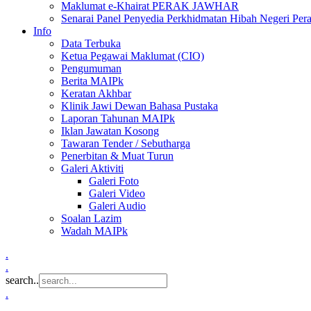
Maklumat e-Khairat PERAK JAWHAR
Senarai Panel Penyedia Perkhidmatan Hibah Negeri Per
Info
Data Terbuka
Ketua Pegawai Maklumat (CIO)
Pengumuman
Berita MAIPk
Keratan Akhbar
Klinik Jawi Dewan Bahasa Pustaka
Laporan Tahunan MAIPk
Iklan Jawatan Kosong
Tawaran Tender / Sebutharga
Penerbitan & Muat Turun
Galeri Aktiviti
Galeri Foto
Galeri Video
Galeri Audio
Soalan Lazim
Wadah MAIPk
.
.
search..
.