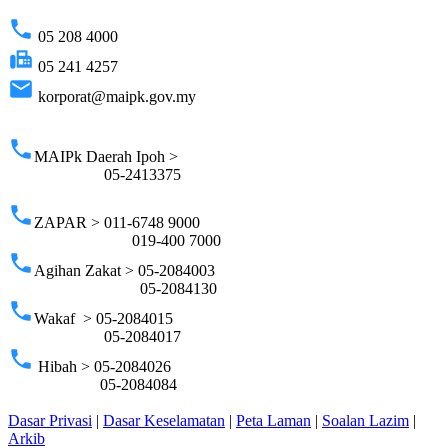
phone
05 208 4000
fax
05 241 4257
email
korporat@maipk.gov.my
p
phone
MAIPk Daerah Ipoh >
05-2413375
phone
ZAPAR > 011-6748 9000
019-400 7000
phone
Agihan Zakat > 05-2084003
05-2084130
phone
Wakaf > 05-2084015
05-2084017
phone
Hibah > 05-2084026
05-2084084
Dasar Privasi
|
Dasar Keselamatan
|
Peta Laman
|
Soalan Lazim
|
Arkib