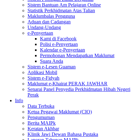
Sistem Bantuan Am Pelajaran Online
Statistik Perkhidmatan Atas Talian
Maklumbalas Pengguna
Aduan dan Cadangan
Undang-Undang
e-Penyertaan
Kami di Facebook
Polisi e-Penyertaan
Kalendar e-Penyertaan
Permohonan Mendapatkan Maklumat
Suara Anda
Sistem e-Lesen Guaman
Aplikasi Mobil
Sistem e-Fidyah
Maklumat e-Khairat PERAK JAWHAR
Senarai Panel Penyedia Perkhidmatan Hibah Negeri
Perak
Info
Data Terbuka
Ketua Pegawai Maklumat (CIO)
Pengumuman
Berita MAIPk
Keratan Akhbar
Klinik Jawi Dewan Bahasa Pustaka
Laporan Tahunan MAIPk