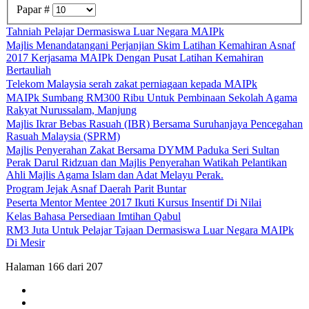
Papar #
Tahniah Pelajar Dermasiswa Luar Negara MAIPk
Majlis Menandatangani Perjanjian Skim Latihan Kemahiran Asnaf
2017 Kerjasama MAIPk Dengan Pusat Latihan Kemahiran
Bertauliah
Telekom Malaysia serah zakat perniagaan kepada MAIPk
MAIPk Sumbang RM300 Ribu Untuk Pembinaan Sekolah Agama
Rakyat Nurussalam, Manjung
Majlis Ikrar Bebas Rasuah (IBR) Bersama Suruhanjaya Pencegahan
Rasuah Malaysia (SPRM)
Majlis Penyerahan Zakat Bersama DYMM Paduka Seri Sultan
Perak Darul Ridzuan dan Majlis Penyerahan Watikah Pelantikan
Ahli Majlis Agama Islam dan Adat Melayu Perak.
Program Jejak Asnaf Daerah Parit Buntar
Peserta Mentor Mentee 2017 Ikuti Kursus Insentif Di Nilai
Kelas Bahasa Persediaan Imtihan Qabul
RM3 Juta Untuk Pelajar Tajaan Dermasiswa Luar Negara MAIPk
Di Mesir
Halaman 166 dari 207