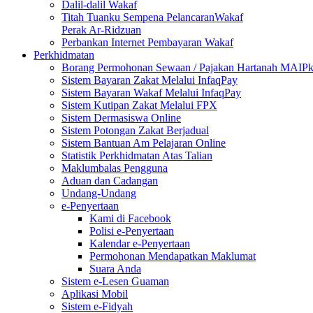
Dalil-dalil Wakaf
Titah Tuanku Sempena PelancaranWakaf
Perak Ar-Ridzuan
Perbankan Internet Pembayaran Wakaf
Perkhidmatan
Borang Permohonan Sewaan / Pajakan Hartanah MAIP
Sistem Bayaran Zakat Melalui InfaqPay
Sistem Bayaran Wakaf Melalui InfaqPay
Sistem Kutipan Zakat Melalui FPX
Sistem Dermasiswa Online
Sistem Potongan Zakat Berjadual
Sistem Bantuan Am Pelajaran Online
Statistik Perkhidmatan Atas Talian
Maklumbalas Pengguna
Aduan dan Cadangan
Undang-Undang
e-Penyertaan
Kami di Facebook
Polisi e-Penyertaan
Kalendar e-Penyertaan
Permohonan Mendapatkan Maklumat
Suara Anda
Sistem e-Lesen Guaman
Aplikasi Mobil
Sistem e-Fidyah