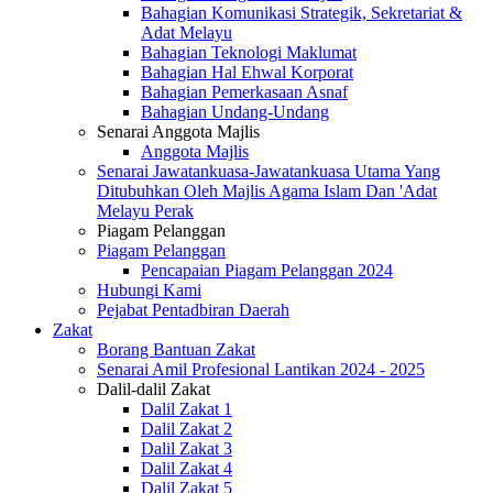
Bahagian Komunikasi Strategik, Sekretariat &
Adat Melayu
Bahagian Teknologi Maklumat
Bahagian Hal Ehwal Korporat
Bahagian Pemerkasaan Asnaf
Bahagian Undang-Undang
Senarai Anggota Majlis
Anggota Majlis
Senarai Jawatankuasa-Jawatankuasa Utama Yang
Ditubuhkan Oleh Majlis Agama Islam Dan 'Adat
Melayu Perak
Piagam Pelanggan
Piagam Pelanggan
Pencapaian Piagam Pelanggan 2024
Hubungi Kami
Pejabat Pentadbiran Daerah
Zakat
Borang Bantuan Zakat
Senarai Amil Profesional Lantikan 2024 - 2025
Dalil-dalil Zakat
Dalil Zakat 1
Dalil Zakat 2
Dalil Zakat 3
Dalil Zakat 4
Dalil Zakat 5