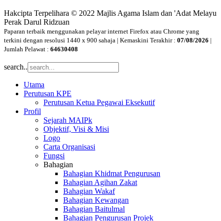
Hakcipta Terpelihara © 2022 Majlis Agama Islam dan 'Adat Melayu
Perak Darul Ridzuan
Paparan terbaik menggunakan pelayar internet Firefox atau Chrome yang
terkini dengan resolusi 1440 x 900 sahaja | Kemaskini Terakhir :
07/08/2026
|
Jumlah Pelawat :
64630408
search..
Utama
Perutusan KPE
Perutusan Ketua Pegawai Eksekutif
Profil
Sejarah MAIPk
Objektif, Visi & Misi
Logo
Carta Organisasi
Fungsi
Bahagian
Bahagian Khidmat Pengurusan
Bahagian Agihan Zakat
Bahagian Wakaf
Bahagian Kewangan
Bahagian Baitulmal
Bahagian Pengurusan Projek