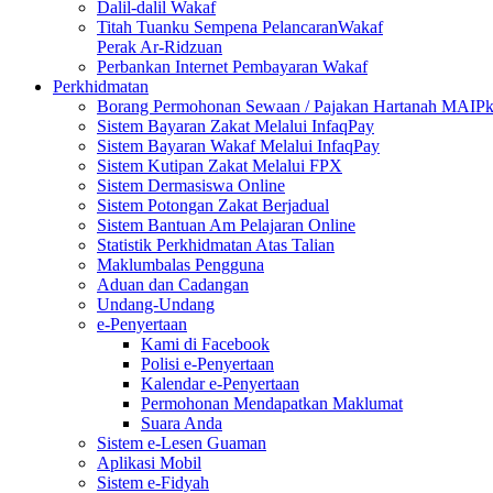
Dalil-dalil Wakaf
Titah Tuanku Sempena PelancaranWakaf
Perak Ar-Ridzuan
Perbankan Internet Pembayaran Wakaf
Perkhidmatan
Borang Permohonan Sewaan / Pajakan Hartanah MAIP
Sistem Bayaran Zakat Melalui InfaqPay
Sistem Bayaran Wakaf Melalui InfaqPay
Sistem Kutipan Zakat Melalui FPX
Sistem Dermasiswa Online
Sistem Potongan Zakat Berjadual
Sistem Bantuan Am Pelajaran Online
Statistik Perkhidmatan Atas Talian
Maklumbalas Pengguna
Aduan dan Cadangan
Undang-Undang
e-Penyertaan
Kami di Facebook
Polisi e-Penyertaan
Kalendar e-Penyertaan
Permohonan Mendapatkan Maklumat
Suara Anda
Sistem e-Lesen Guaman
Aplikasi Mobil
Sistem e-Fidyah