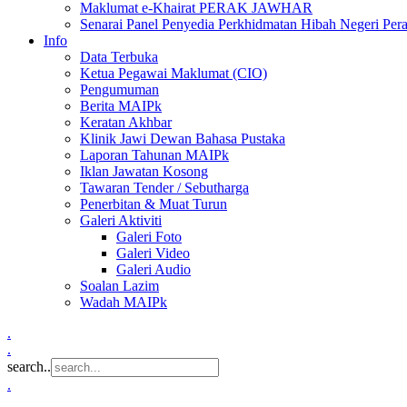
Maklumat e-Khairat PERAK JAWHAR
Senarai Panel Penyedia Perkhidmatan Hibah Negeri Per
Info
Data Terbuka
Ketua Pegawai Maklumat (CIO)
Pengumuman
Berita MAIPk
Keratan Akhbar
Klinik Jawi Dewan Bahasa Pustaka
Laporan Tahunan MAIPk
Iklan Jawatan Kosong
Tawaran Tender / Sebutharga
Penerbitan & Muat Turun
Galeri Aktiviti
Galeri Foto
Galeri Video
Galeri Audio
Soalan Lazim
Wadah MAIPk
.
.
search..
.