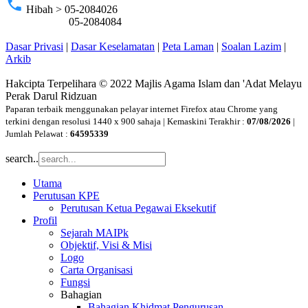
phone
Hibah > 05-2084026
05-2084084
Dasar Privasi
|
Dasar Keselamatan
|
Peta Laman
|
Soalan Lazim
|
Arkib
Hakcipta Terpelihara © 2022 Majlis Agama Islam dan 'Adat Melayu
Perak Darul Ridzuan
Paparan terbaik menggunakan pelayar internet Firefox atau Chrome yang
terkini dengan resolusi 1440 x 900 sahaja | Kemaskini Terakhir :
07/08/2026
|
Jumlah Pelawat :
64595339
search..
Utama
Perutusan KPE
Perutusan Ketua Pegawai Eksekutif
Profil
Sejarah MAIPk
Objektif, Visi & Misi
Logo
Carta Organisasi
Fungsi
Bahagian
Bahagian Khidmat Pengurusan