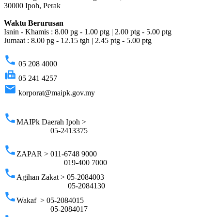
30000 Ipoh, Perak
Waktu Berurusan
Isnin - Khamis : 8.00 pg - 1.00 ptg | 2.00 ptg - 5.00 ptg
Jumaat : 8.00 pg - 12.15 tgh | 2.45 ptg - 5.00 ptg
phone
05 208 4000
fax
05 241 4257
email
korporat@maipk.gov.my
p
phone
MAIPk Daerah Ipoh >
05-2413375
phone
ZAPAR > 011-6748 9000
019-400 7000
phone
Agihan Zakat > 05-2084003
05-2084130
phone
Wakaf > 05-2084015
05-2084017