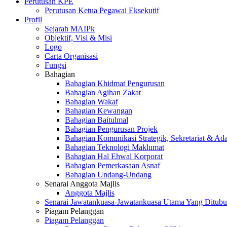
Perutusan KPE
Perutusan Ketua Pegawai Eksekutif
Profil
Sejarah MAIPk
Objektif, Visi & Misi
Logo
Carta Organisasi
Fungsi
Bahagian
Bahagian Khidmat Pengurusan
Bahagian Agihan Zakat
Bahagian Wakaf
Bahagian Kewangan
Bahagian Baitulmal
Bahagian Pengurusan Projek
Bahagian Komunikasi Strategik, Sekretariat & Ad
Bahagian Teknologi Maklumat
Bahagian Hal Ehwal Korporat
Bahagian Pemerkasaan Asnaf
Bahagian Undang-Undang
Senarai Anggota Majlis
Anggota Majlis
Senarai Jawatankuasa-Jawatankuasa Utama Yang Ditubu
Piagam Pelanggan
Piagam Pelanggan