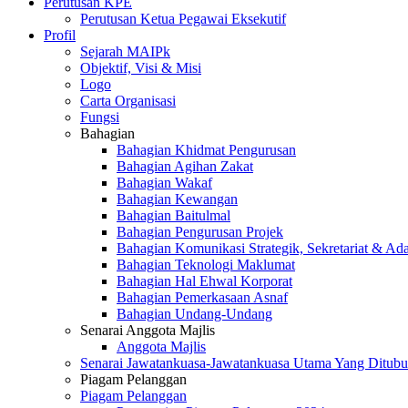
Perutusan KPE
Perutusan Ketua Pegawai Eksekutif
Profil
Sejarah MAIPk
Objektif, Visi & Misi
Logo
Carta Organisasi
Fungsi
Bahagian
Bahagian Khidmat Pengurusan
Bahagian Agihan Zakat
Bahagian Wakaf
Bahagian Kewangan
Bahagian Baitulmal
Bahagian Pengurusan Projek
Bahagian Komunikasi Strategik, Sekretariat & Ad
Bahagian Teknologi Maklumat
Bahagian Hal Ehwal Korporat
Bahagian Pemerkasaan Asnaf
Bahagian Undang-Undang
Senarai Anggota Majlis
Anggota Majlis
Senarai Jawatankuasa-Jawatankuasa Utama Yang Ditubu
Piagam Pelanggan
Piagam Pelanggan