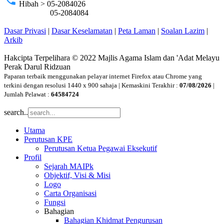
Hibah > 05-2084026
05-2084084
Dasar Privasi
|
Dasar Keselamatan
|
Peta Laman
|
Soalan Lazim
|
Arkib
Hakcipta Terpelihara © 2022 Majlis Agama Islam dan 'Adat Melayu
Perak Darul Ridzuan
Paparan terbaik menggunakan pelayar internet Firefox atau Chrome yang
terkini dengan resolusi 1440 x 900 sahaja | Kemaskini Terakhir :
07/08/2026
|
Jumlah Pelawat :
64584724
search..
Utama
Perutusan KPE
Perutusan Ketua Pegawai Eksekutif
Profil
Sejarah MAIPk
Objektif, Visi & Misi
Logo
Carta Organisasi
Fungsi
Bahagian
Bahagian Khidmat Pengurusan