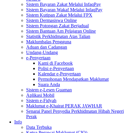
Sistem Bayaran Zakat Melalui InfaqPay
Sistem Bayaran Wakaf Melalui InfaqPay
Sistem Kutipan Zakat Melalui FPX
Sistem Dermasiswa Online
Sistem Potongan Zakat Berjadual
Sistem Bantuan Am Pelajaran Online
Statistik Perkhidmatan Atas Talian
Maklumbalas Pengguna
Aduan dan Cadangan
Undang-Undang
e-Penyertaan
Kami di Facebook
Polisi e-Penyertaan
Kalendar e-Penyertaan
Permohonan Mendapatkan Maklumat
Suara Anda
Sistem e-Lesen Guaman
Aplikasi Mobil
Sistem e-Fidyah
Maklumat e-Khairat PERAK JAWHAR
Senarai Panel Penyedia Perkhidmatan Hibah Negeri
Perak
Info
Data Terbuka
Ketua Pegawai Maklumat (CIO)