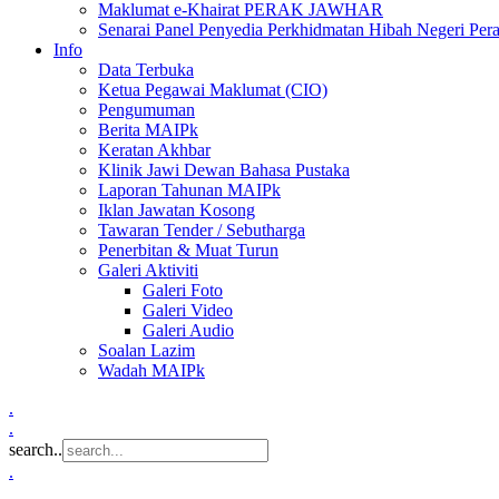
Maklumat e-Khairat PERAK JAWHAR
Senarai Panel Penyedia Perkhidmatan Hibah Negeri Per
Info
Data Terbuka
Ketua Pegawai Maklumat (CIO)
Pengumuman
Berita MAIPk
Keratan Akhbar
Klinik Jawi Dewan Bahasa Pustaka
Laporan Tahunan MAIPk
Iklan Jawatan Kosong
Tawaran Tender / Sebutharga
Penerbitan & Muat Turun
Galeri Aktiviti
Galeri Foto
Galeri Video
Galeri Audio
Soalan Lazim
Wadah MAIPk
.
.
search..
.