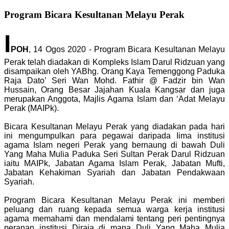
Program Bicara Kesultanan Melayu Perak
I
POH
, 14 Ogos 2020 - Program Bicara Kesultanan Melayu
Perak telah diadakan di Kompleks Islam Darul Ridzuan yang
disampaikan oleh YABhg. Orang Kaya Temenggong Paduka
Raja Dato’ Seri Wan Mohd. Fathir @ Fadzir bin Wan
Hussain, Orang Besar Jajahan Kuala Kangsar dan juga
merupakan Anggota, Majlis Agama Islam dan ‘Adat Melayu
Perak (MAIPk).
Bicara Kesultanan Melayu Perak yang diadakan pada hari
ini mengumpulkan para pegawai daripada Iima institusi
agama Islam negeri Perak yang bernaung di bawah Duli
Yang Maha Mulia Paduka Seri Sultan Perak Darul Ridzuan
iaitu MAIPk, Jabatan Agama Islam Perak, Jabatan Mufti,
Jabatan Kehakiman Syariah dan Jabatan Pendakwaan
Syariah.
Program Bicara Kesultanan Melayu Perak ini memberi
peluang dan ruang kepada semua warga kerja institusi
agama memahami dan mendalami tentang peri pentingnya
peranan institusi Diraja di mana Duli Yang Maha Mulia