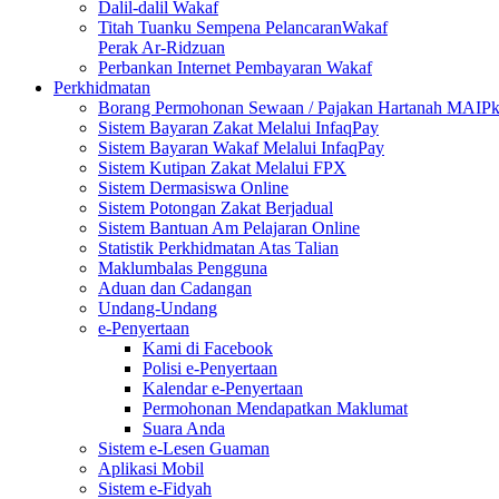
Dalil-dalil Wakaf
Titah Tuanku Sempena PelancaranWakaf
Perak Ar-Ridzuan
Perbankan Internet Pembayaran Wakaf
Perkhidmatan
Borang Permohonan Sewaan / Pajakan Hartanah MAIP
Sistem Bayaran Zakat Melalui InfaqPay
Sistem Bayaran Wakaf Melalui InfaqPay
Sistem Kutipan Zakat Melalui FPX
Sistem Dermasiswa Online
Sistem Potongan Zakat Berjadual
Sistem Bantuan Am Pelajaran Online
Statistik Perkhidmatan Atas Talian
Maklumbalas Pengguna
Aduan dan Cadangan
Undang-Undang
e-Penyertaan
Kami di Facebook
Polisi e-Penyertaan
Kalendar e-Penyertaan
Permohonan Mendapatkan Maklumat
Suara Anda
Sistem e-Lesen Guaman
Aplikasi Mobil
Sistem e-Fidyah