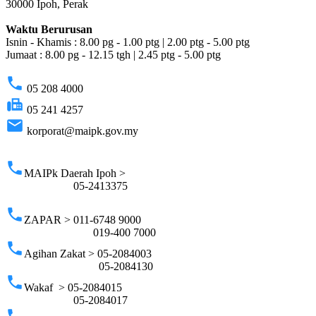
30000 Ipoh, Perak
Waktu Berurusan
Isnin - Khamis : 8.00 pg - 1.00 ptg | 2.00 ptg - 5.00 ptg
Jumaat : 8.00 pg - 12.15 tgh | 2.45 ptg - 5.00 ptg
phone
05 208 4000
fax
05 241 4257
email
korporat@maipk.gov.my
p
phone
MAIPk Daerah Ipoh >
05-2413375
phone
ZAPAR > 011-6748 9000
019-400 7000
phone
Agihan Zakat > 05-2084003
05-2084130
phone
Wakaf > 05-2084015
05-2084017
phone