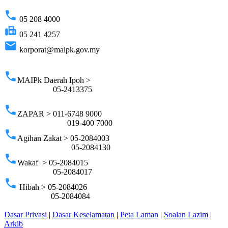
phone
05 208 4000
fax
05 241 4257
email
korporat@maipk.gov.my
p
phone
MAIPk Daerah Ipoh >
05-2413375
phone
ZAPAR > 011-6748 9000
019-400 7000
phone
Agihan Zakat > 05-2084003
05-2084130
phone
Wakaf > 05-2084015
05-2084017
phone
Hibah > 05-2084026
05-2084084
Dasar Privasi
|
Dasar Keselamatan
|
Peta Laman
|
Soalan Lazim
|
Arkib