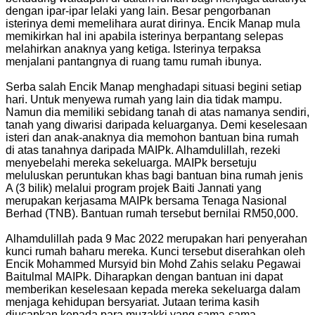
dengan ipar-ipar lelaki yang lain. Besar pengorbanan
isterinya demi memelihara aurat dirinya. Encik Manap mula
memikirkan hal ini apabila isterinya berpantang selepas
melahirkan anaknya yang ketiga. Isterinya terpaksa
menjalani pantangnya di ruang tamu rumah ibunya.
Serba salah Encik Manap menghadapi situasi begini setiap
hari. Untuk menyewa rumah yang lain dia tidak mampu.
Namun dia memiliki sebidang tanah di atas namanya sendiri,
tanah yang diwarisi daripada keluarganya. Demi keselesaan
isteri dan anak-anaknya dia memohon bantuan bina rumah
di atas tanahnya daripada MAIPk. Alhamdulillah, rezeki
menyebelahi mereka sekeluarga. MAIPk bersetuju
meluluskan peruntukan khas bagi bantuan bina rumah jenis
A (3 bilik) melalui program projek Baiti Jannati yang
merupakan kerjasama MAIPk bersama Tenaga Nasional
Berhad (TNB). Bantuan rumah tersebut bernilai RM50,000.
Alhamdulillah pada 9 Mac 2022 merupakan hari penyerahan
kunci rumah baharu mereka. Kunci tersebut diserahkan oleh
Encik Mohammed Mursyid bin Mohd Zahis selaku Pegawai
Baitulmal MAIPk. Diharapkan dengan bantuan ini dapat
memberikan keselesaan kepada mereka sekeluarga dalam
menjaga kehidupan bersyariat.
Jutaan terima kasih
diucapkan kepada para muzakki yang sama-sama