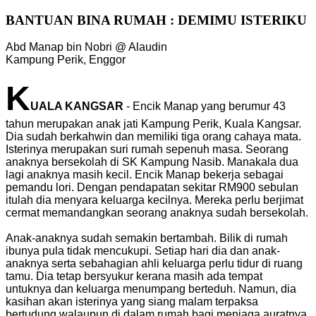
BANTUAN BINA RUMAH : DEMIMU ISTERIKU
Abd Manap bin Nobri @ Alaudin
Kampung Perik, Enggor
K
UALA KANGSAR
- Encik Manap yang berumur 43
tahun merupakan anak jati Kampung Perik, Kuala Kangsar.
Dia sudah berkahwin dan memiliki tiga orang cahaya mata.
Isterinya merupakan suri rumah sepenuh masa. Seorang
anaknya bersekolah di SK Kampung Nasib. Manakala dua
lagi anaknya masih kecil. Encik Manap bekerja sebagai
pemandu lori. Dengan pendapatan sekitar RM900 sebulan
itulah dia menyara keluarga kecilnya. Mereka perlu berjimat
cermat memandangkan seorang anaknya sudah bersekolah.
Anak-anaknya sudah semakin bertambah. Bilik di rumah
ibunya pula tidak mencukupi. Setiap hari dia dan anak-
anaknya serta sebahagian ahli keluarga perlu tidur di ruang
tamu. Dia tetap bersyukur kerana masih ada tempat
untuknya dan keluarga menumpang berteduh. Namun, dia
kasihan akan isterinya yang siang malam terpaksa
bertudung walaupun di dalam rumah bagi menjaga auratnya