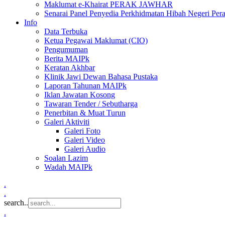
Maklumat e-Khairat PERAK JAWHAR
Senarai Panel Penyedia Perkhidmatan Hibah Negeri Per
Info
Data Terbuka
Ketua Pegawai Maklumat (CIO)
Pengumuman
Berita MAIPk
Keratan Akhbar
Klinik Jawi Dewan Bahasa Pustaka
Laporan Tahunan MAIPk
Iklan Jawatan Kosong
Tawaran Tender / Sebutharga
Penerbitan & Muat Turun
Galeri Aktiviti
Galeri Foto
Galeri Video
Galeri Audio
Soalan Lazim
Wadah MAIPk
.
.
search..
.