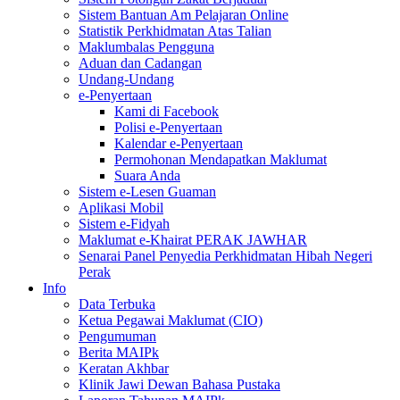
Sistem Bantuan Am Pelajaran Online
Statistik Perkhidmatan Atas Talian
Maklumbalas Pengguna
Aduan dan Cadangan
Undang-Undang
e-Penyertaan
Kami di Facebook
Polisi e-Penyertaan
Kalendar e-Penyertaan
Permohonan Mendapatkan Maklumat
Suara Anda
Sistem e-Lesen Guaman
Aplikasi Mobil
Sistem e-Fidyah
Maklumat e-Khairat PERAK JAWHAR
Senarai Panel Penyedia Perkhidmatan Hibah Negeri
Perak
Info
Data Terbuka
Ketua Pegawai Maklumat (CIO)
Pengumuman
Berita MAIPk
Keratan Akhbar
Klinik Jawi Dewan Bahasa Pustaka