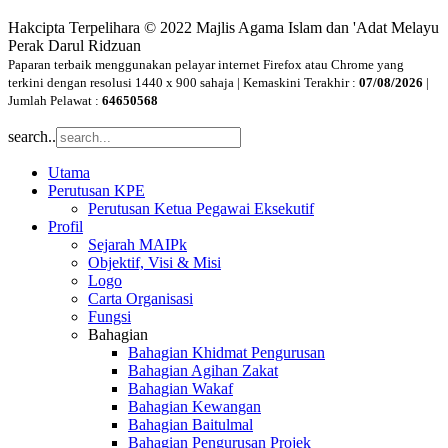
Hakcipta Terpelihara © 2022 Majlis Agama Islam dan 'Adat Melayu
Perak Darul Ridzuan
Paparan terbaik menggunakan pelayar internet Firefox atau Chrome yang
terkini dengan resolusi 1440 x 900 sahaja | Kemaskini Terakhir :
07/08/2026
|
Jumlah Pelawat :
64650568
search..
Utama
Perutusan KPE
Perutusan Ketua Pegawai Eksekutif
Profil
Sejarah MAIPk
Objektif, Visi & Misi
Logo
Carta Organisasi
Fungsi
Bahagian
Bahagian Khidmat Pengurusan
Bahagian Agihan Zakat
Bahagian Wakaf
Bahagian Kewangan
Bahagian Baitulmal
Bahagian Pengurusan Projek