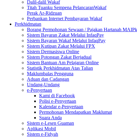
Dalil-dalil Wakaf
Titah Tuanku Sempena PelancaranWakaf
Perak Ar-Ridzuan
Perbankan Internet Pembayaran Wakaf
Perkhidmatan
Borang Permohonan Sewaan / Pajakan Hartanah MAIP
Sistem Bayaran Zakat Melalui InfaqPay
Sistem Bayaran Wakaf Melalui InfaqPay
Sistem Kutipan Zakat Melalui FPX
Sistem Dermasiswa Online
Sistem Potongan Zakat Berjadual
Sistem Bantuan Am Pelajaran Online
Statistik Perkhidmatan Atas Talian
Maklumbalas Pengguna
Aduan dan Cadangan
Undang-Undang
e-Penyertaan
Kami di Facebook
Polisi e-Penyertaan
Kalendar e-Penyertaan
Permohonan Mendapatkan Maklumat
Suara Anda
Sistem e-Lesen Guaman
Aplikasi Mobil
Sistem e-Fidyah