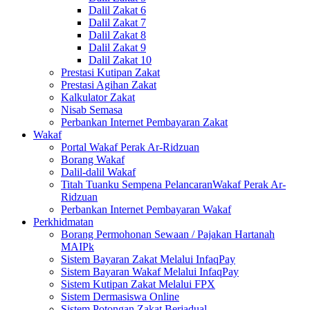
Dalil Zakat 6
Dalil Zakat 7
Dalil Zakat 8
Dalil Zakat 9
Dalil Zakat 10
Prestasi Kutipan Zakat
Prestasi Agihan Zakat
Kalkulator Zakat
Nisab Semasa
Perbankan Internet Pembayaran Zakat
Wakaf
Portal Wakaf Perak Ar-Ridzuan
Borang Wakaf
Dalil-dalil Wakaf
Titah Tuanku Sempena PelancaranWakaf Perak Ar-
Ridzuan
Perbankan Internet Pembayaran Wakaf
Perkhidmatan
Borang Permohonan Sewaan / Pajakan Hartanah
MAIPk
Sistem Bayaran Zakat Melalui InfaqPay
Sistem Bayaran Wakaf Melalui InfaqPay
Sistem Kutipan Zakat Melalui FPX
Sistem Dermasiswa Online
Sistem Potongan Zakat Berjadual