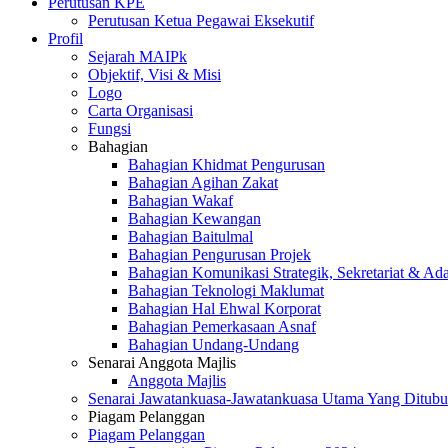
Perutusan KPE
Perutusan Ketua Pegawai Eksekutif
Profil
Sejarah MAIPk
Objektif, Visi & Misi
Logo
Carta Organisasi
Fungsi
Bahagian
Bahagian Khidmat Pengurusan
Bahagian Agihan Zakat
Bahagian Wakaf
Bahagian Kewangan
Bahagian Baitulmal
Bahagian Pengurusan Projek
Bahagian Komunikasi Strategik, Sekretariat & Ad
Bahagian Teknologi Maklumat
Bahagian Hal Ehwal Korporat
Bahagian Pemerkasaan Asnaf
Bahagian Undang-Undang
Senarai Anggota Majlis
Anggota Majlis
Senarai Jawatankuasa-Jawatankuasa Utama Yang Ditubu
Piagam Pelanggan
Piagam Pelanggan