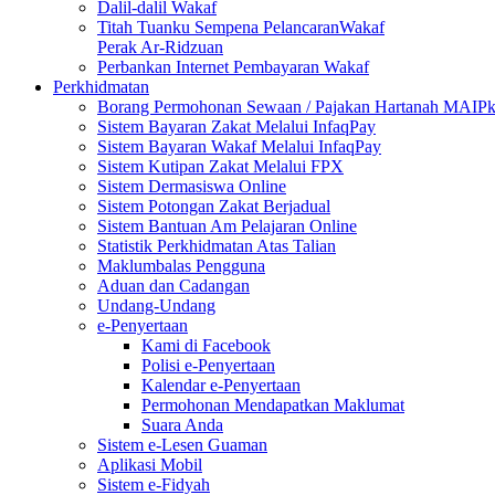
Dalil-dalil Wakaf
Titah Tuanku Sempena PelancaranWakaf
Perak Ar-Ridzuan
Perbankan Internet Pembayaran Wakaf
Perkhidmatan
Borang Permohonan Sewaan / Pajakan Hartanah MAIP
Sistem Bayaran Zakat Melalui InfaqPay
Sistem Bayaran Wakaf Melalui InfaqPay
Sistem Kutipan Zakat Melalui FPX
Sistem Dermasiswa Online
Sistem Potongan Zakat Berjadual
Sistem Bantuan Am Pelajaran Online
Statistik Perkhidmatan Atas Talian
Maklumbalas Pengguna
Aduan dan Cadangan
Undang-Undang
e-Penyertaan
Kami di Facebook
Polisi e-Penyertaan
Kalendar e-Penyertaan
Permohonan Mendapatkan Maklumat
Suara Anda
Sistem e-Lesen Guaman
Aplikasi Mobil
Sistem e-Fidyah