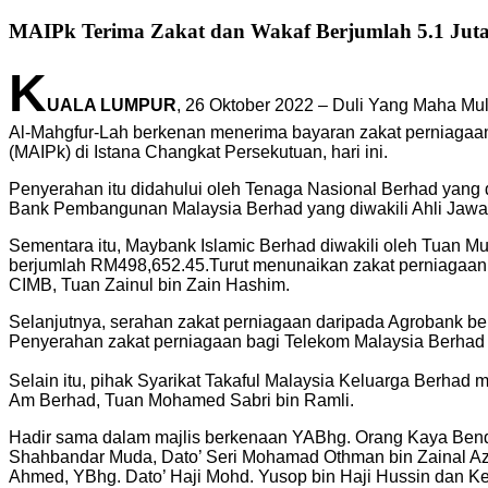
MAIPk Terima Zakat dan Wakaf Berjumlah 5.1 Jut
K
UALA LUMPUR
, 26 Oktober 2022 – Duli Yang Maha Mu
Al-Mahgfur-Lah berkenan menerima bayaran zakat perniagaan 
(MAIPk) di Istana Changkat Persekutuan, hari ini.
Penyerahan itu didahului oleh Tenaga Nasional Berhad yang d
Bank Pembangunan Malaysia Berhad yang diwakili Ahli Jaw
Sementara itu, Maybank Islamic Berhad diwakili oleh Tuan 
berjumlah RM498,652.45.Turut menunaikan zakat perniagaan
CIMB, Tuan Zainul bin Zain Hashim.
Selanjutnya, serahan zakat perniagaan daripada Agrobank b
Penyerahan zakat perniagaan bagi Telekom Malaysia Berhad 
Selain itu, pihak Syarikat Takaful Malaysia Keluarga Berha
Am Berhad, Tuan Mohamed Sabri bin Ramli.
Hadir sama dalam majlis berkenaan YABhg. Orang Kaya Bendah
Shahbandar Muda, Dato’ Seri Mohamad Othman bin Zainal Azim
Ahmed, YBhg. Dato’ Haji Mohd. Yusop bin Haji Hussin dan Ke