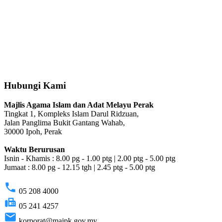
Hubungi Kami
Majlis Agama Islam dan Adat Melayu Perak
Tingkat 1, Kompleks Islam Darul Ridzuan,
Jalan Panglima Bukit Gantang Wahab,
30000 Ipoh, Perak
Waktu Berurusan
Isnin - Khamis : 8.00 pg - 1.00 ptg | 2.00 ptg - 5.00 ptg
Jumaat : 8.00 pg - 12.15 tgh | 2.45 ptg - 5.00 ptg
phone
05 208 4000
fax
05 241 4257
email
korporat@maipk.gov.my