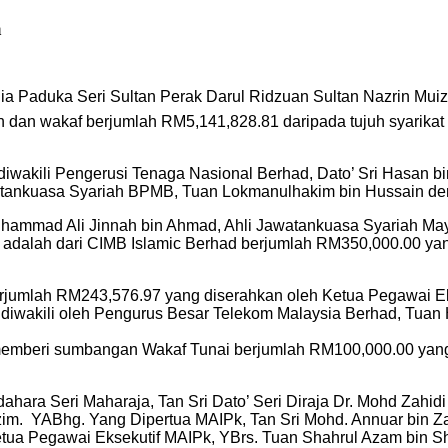
a
lia Paduka Seri Sultan Perak Darul Ridzuan Sultan Nazrin Mu
dan wakaf berjumlah RM5,141,828.81 daripada tujuh syarikat 
iwakili Pengerusi Tenaga Nasional Berhad, Dato’ Sri Hasan bin
atankuasa Syariah BPMB, Tuan Lokmanulhakim bin Hussain de
Muhammad Ali Jinnah bin Ahmad, Ahli Jawatankuasa Syariah M
 adalah dari CIMB Islamic Berhad berjumlah RM350,000.00 ya
erjumlah RM243,576.97 yang diserahkan oleh Ketua Pegawai E
diwakili oleh Pengurus Besar Telekom Malaysia Berhad, Tuan 
d memberi sumbangan Wakaf Tunai berjumlah RM100,000.00 yang
ara Seri Maharaja, Tan Sri Dato’ Seri Diraja Dr. Mohd Zahid
. YABhg. Yang Dipertua MAIPk, Tan Sri Mohd. Annuar bin Zain
tua Pegawai Eksekutif MAIPk, YBrs. Tuan Shahrul Azam bin Sh