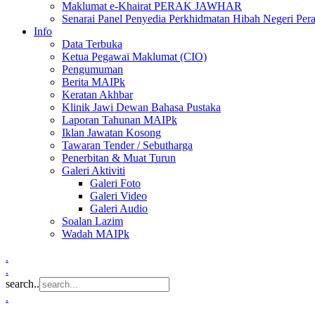
Maklumat e-Khairat PERAK JAWHAR
Senarai Panel Penyedia Perkhidmatan Hibah Negeri Per
Info
Data Terbuka
Ketua Pegawai Maklumat (CIO)
Pengumuman
Berita MAIPk
Keratan Akhbar
Klinik Jawi Dewan Bahasa Pustaka
Laporan Tahunan MAIPk
Iklan Jawatan Kosong
Tawaran Tender / Sebutharga
Penerbitan & Muat Turun
Galeri Aktiviti
Galeri Foto
Galeri Video
Galeri Audio
Soalan Lazim
Wadah MAIPk
.
.
search..
.