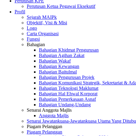
Perutusan KPE
Perutusan Ketua Pegawai Eksekutif
Profil
Sejarah MAIPk
Objektif, Visi & Misi
Logo
Carta Organisasi
Fungsi
Bahagian
Bahagian Khidmat Pengurusan
Bahagian Agihan Zakat
Bahagian Wakaf
Bahagian Kewangan
Bahagian Baitulmal
Bahagian Pengurusan Projek
Bahagian Komunikasi Strategik, Sekretariat & Ad
Bahagian Teknologi Maklumat
Bahagian Hal Ehwal Korporat
Bahagian Pemerkasaan Asnaf
Bahagian Undang-Undang
Senarai Anggota Majlis
Anggota Majlis
Senarai Jawatankuasa-Jawatankuasa Utama Yang Ditubu
Piagam Pelanggan
Piagam Pelanggan