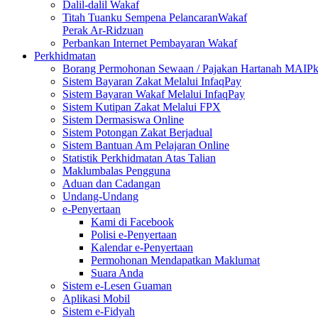
Dalil-dalil Wakaf
Titah Tuanku Sempena PelancaranWakaf
Perak Ar-Ridzuan
Perbankan Internet Pembayaran Wakaf
Perkhidmatan
Borang Permohonan Sewaan / Pajakan Hartanah MAIP
Sistem Bayaran Zakat Melalui InfaqPay
Sistem Bayaran Wakaf Melalui InfaqPay
Sistem Kutipan Zakat Melalui FPX
Sistem Dermasiswa Online
Sistem Potongan Zakat Berjadual
Sistem Bantuan Am Pelajaran Online
Statistik Perkhidmatan Atas Talian
Maklumbalas Pengguna
Aduan dan Cadangan
Undang-Undang
e-Penyertaan
Kami di Facebook
Polisi e-Penyertaan
Kalendar e-Penyertaan
Permohonan Mendapatkan Maklumat
Suara Anda
Sistem e-Lesen Guaman
Aplikasi Mobil
Sistem e-Fidyah