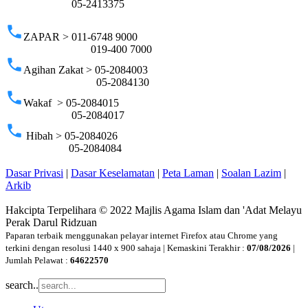
05-2413375
phone
ZAPAR > 011-6748 9000
019-400 7000
phone
Agihan Zakat > 05-2084003
05-2084130
phone
Wakaf > 05-2084015
05-2084017
phone
Hibah > 05-2084026
05-2084084
Dasar Privasi
|
Dasar Keselamatan
|
Peta Laman
|
Soalan Lazim
|
Arkib
Hakcipta Terpelihara © 2022 Majlis Agama Islam dan 'Adat Melayu
Perak Darul Ridzuan
Paparan terbaik menggunakan pelayar internet Firefox atau Chrome yang
terkini dengan resolusi 1440 x 900 sahaja | Kemaskini Terakhir :
07/08/2026
|
Jumlah Pelawat :
64622570
search..