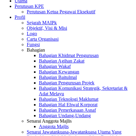
Utama
Perutusan KPE
Perutusan Ketua Pegawai Eksekutif
Profil
Sejarah MAIPk
Objektif, Visi & Misi
Logo
Carta Organisasi
Fungsi
Bahagian
Bahagian Khidmat Pengurusan
Bahagian Agihan Zakat
Bahagian Wakaf
Bahagian Kewangan
Bahagian Baitulmal
Bahagian Pengurusan Projek
Bahagian Komunikasi Strategik, Sekretariat &
Adat Melayu
Bahagian Teknologi Maklumat
Bahagian Hal Ehwal Korporat
Bahagian Pemerkasaan Asnaf
Bahagian Undang-Undang
Senarai Anggota Majlis
Anggota Majlis
Senarai Jawatankuasa-Jawatankuasa Utama Yang