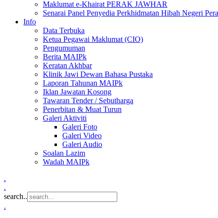
Maklumat e-Khairat PERAK JAWHAR
Senarai Panel Penyedia Perkhidmatan Hibah Negeri Per
Info
Data Terbuka
Ketua Pegawai Maklumat (CIO)
Pengumuman
Berita MAIPk
Keratan Akhbar
Klinik Jawi Dewan Bahasa Pustaka
Laporan Tahunan MAIPk
Iklan Jawatan Kosong
Tawaran Tender / Sebutharga
Penerbitan & Muat Turun
Galeri Aktiviti
Galeri Foto
Galeri Video
Galeri Audio
Soalan Lazim
Wadah MAIPk
.
.
search..
.