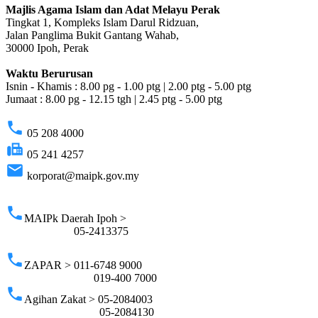
Majlis Agama Islam dan Adat Melayu Perak
Tingkat 1, Kompleks Islam Darul Ridzuan,
Jalan Panglima Bukit Gantang Wahab,
30000 Ipoh, Perak
Waktu Berurusan
Isnin - Khamis : 8.00 pg - 1.00 ptg | 2.00 ptg - 5.00 ptg
Jumaat : 8.00 pg - 12.15 tgh | 2.45 ptg - 5.00 ptg
phone
05 208 4000
fax
05 241 4257
email
korporat@maipk.gov.my
p
phone
MAIPk Daerah Ipoh >
05-2413375
phone
ZAPAR > 011-6748 9000
019-400 7000
phone
Agihan Zakat > 05-2084003
05-2084130