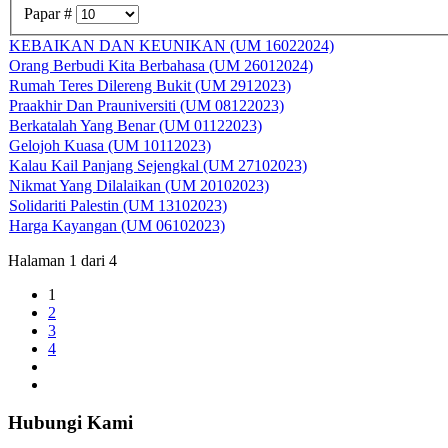
Papar #
KEBAIKAN DAN KEUNIKAN (UM 16022024)
Orang Berbudi Kita Berbahasa (UM 26012024)
Rumah Teres Dilereng Bukit (UM 2912023)
Praakhir Dan Prauniversiti (UM 08122023)
Berkatalah Yang Benar (UM 01122023)
Gelojoh Kuasa (UM 10112023)
Kalau Kail Panjang Sejengkal (UM 27102023)
Nikmat Yang Dilalaikan (UM 20102023)
Solidariti Palestin (UM 13102023)
Harga Kayangan (UM 06102023)
Halaman 1 dari 4
1
2
3
4
Hubungi Kami