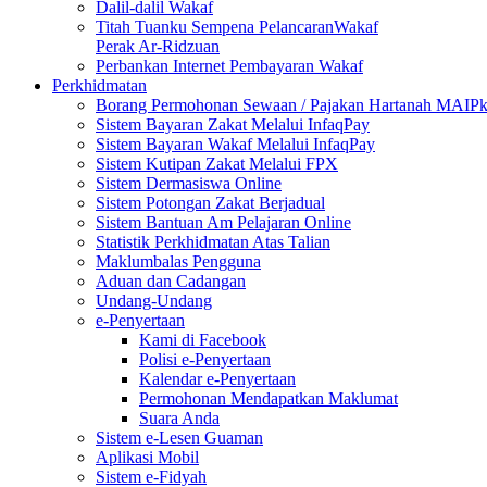
Dalil-dalil Wakaf
Titah Tuanku Sempena PelancaranWakaf
Perak Ar-Ridzuan
Perbankan Internet Pembayaran Wakaf
Perkhidmatan
Borang Permohonan Sewaan / Pajakan Hartanah MAIP
Sistem Bayaran Zakat Melalui InfaqPay
Sistem Bayaran Wakaf Melalui InfaqPay
Sistem Kutipan Zakat Melalui FPX
Sistem Dermasiswa Online
Sistem Potongan Zakat Berjadual
Sistem Bantuan Am Pelajaran Online
Statistik Perkhidmatan Atas Talian
Maklumbalas Pengguna
Aduan dan Cadangan
Undang-Undang
e-Penyertaan
Kami di Facebook
Polisi e-Penyertaan
Kalendar e-Penyertaan
Permohonan Mendapatkan Maklumat
Suara Anda
Sistem e-Lesen Guaman
Aplikasi Mobil
Sistem e-Fidyah