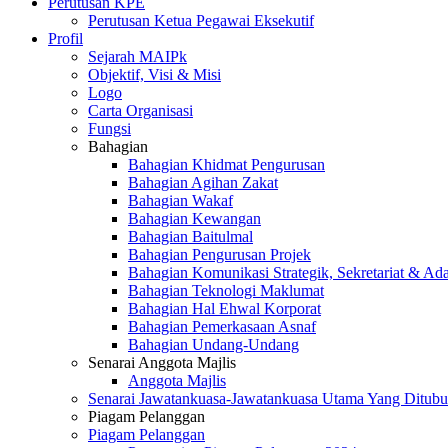
Perutusan KPE
Perutusan Ketua Pegawai Eksekutif
Profil
Sejarah MAIPk
Objektif, Visi & Misi
Logo
Carta Organisasi
Fungsi
Bahagian
Bahagian Khidmat Pengurusan
Bahagian Agihan Zakat
Bahagian Wakaf
Bahagian Kewangan
Bahagian Baitulmal
Bahagian Pengurusan Projek
Bahagian Komunikasi Strategik, Sekretariat & Ad
Bahagian Teknologi Maklumat
Bahagian Hal Ehwal Korporat
Bahagian Pemerkasaan Asnaf
Bahagian Undang-Undang
Senarai Anggota Majlis
Anggota Majlis
Senarai Jawatankuasa-Jawatankuasa Utama Yang Ditubu
Piagam Pelanggan
Piagam Pelanggan