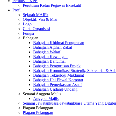
Perutusan KPE
Perutusan Ketua Pegawai Eksekutif
Profil
Sejarah MAIPk
Objektif, Visi & Misi
Logo
Carta Organisasi
Fungsi
Bahagian
Bahagian Khidmat Pengurusan
Bahagian Agihan Zakat
Bahagian Wakaf
Bahagian Kewangan
Bahagian Baitulmal
Bahagian Pengurusan Projek
Bahagian Komunikasi Strategik, Sekretariat & Ad
Bahagian Teknologi Maklumat
Bahagian Hal Ehwal Korporat
Bahagian Pemerkasaan Asnaf
Bahagian Undang-Undang
Senarai Anggota Majlis
Anggota Majlis
Senarai Jawatankuasa-Jawatankuasa Utama Yang Ditubu
Piagam Pelanggan
Piagam Pelanggan