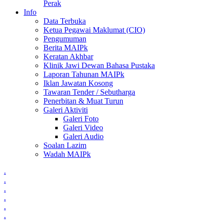
Perak
Info
Data Terbuka
Ketua Pegawai Maklumat (CIO)
Pengumuman
Berita MAIPk
Keratan Akhbar
Klinik Jawi Dewan Bahasa Pustaka
Laporan Tahunan MAIPk
Iklan Jawatan Kosong
Tawaran Tender / Sebutharga
Penerbitan & Muat Turun
Galeri Aktiviti
Galeri Foto
Galeri Video
Galeri Audio
Soalan Lazim
Wadah MAIPk
.
.
.
.
.
.