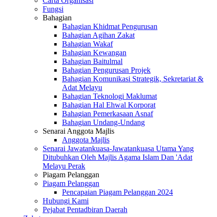
Carta Organisasi
Fungsi
Bahagian
Bahagian Khidmat Pengurusan
Bahagian Agihan Zakat
Bahagian Wakaf
Bahagian Kewangan
Bahagian Baitulmal
Bahagian Pengurusan Projek
Bahagian Komunikasi Strategik, Sekretariat &
Adat Melayu
Bahagian Teknologi Maklumat
Bahagian Hal Ehwal Korporat
Bahagian Pemerkasaan Asnaf
Bahagian Undang-Undang
Senarai Anggota Majlis
Anggota Majlis
Senarai Jawatankuasa-Jawatankuasa Utama Yang
Ditubuhkan Oleh Majlis Agama Islam Dan 'Adat
Melayu Perak
Piagam Pelanggan
Piagam Pelanggan
Pencapaian Piagam Pelanggan 2024
Hubungi Kami
Pejabat Pentadbiran Daerah