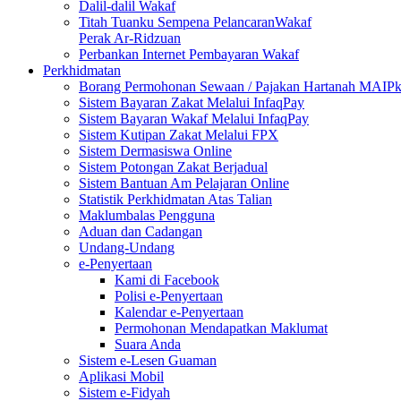
Dalil-dalil Wakaf
Titah Tuanku Sempena PelancaranWakaf
Perak Ar-Ridzuan
Perbankan Internet Pembayaran Wakaf
Perkhidmatan
Borang Permohonan Sewaan / Pajakan Hartanah MAIP
Sistem Bayaran Zakat Melalui InfaqPay
Sistem Bayaran Wakaf Melalui InfaqPay
Sistem Kutipan Zakat Melalui FPX
Sistem Dermasiswa Online
Sistem Potongan Zakat Berjadual
Sistem Bantuan Am Pelajaran Online
Statistik Perkhidmatan Atas Talian
Maklumbalas Pengguna
Aduan dan Cadangan
Undang-Undang
e-Penyertaan
Kami di Facebook
Polisi e-Penyertaan
Kalendar e-Penyertaan
Permohonan Mendapatkan Maklumat
Suara Anda
Sistem e-Lesen Guaman
Aplikasi Mobil
Sistem e-Fidyah