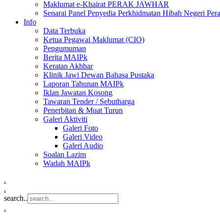
Maklumat e-Khairat PERAK JAWHAR
Senarai Panel Penyedia Perkhidmatan Hibah Negeri Per
Info
Data Terbuka
Ketua Pegawai Maklumat (CIO)
Pengumuman
Berita MAIPk
Keratan Akhbar
Klinik Jawi Dewan Bahasa Pustaka
Laporan Tahunan MAIPk
Iklan Jawatan Kosong
Tawaran Tender / Sebutharga
Penerbitan & Muat Turun
Galeri Aktiviti
Galeri Foto
Galeri Video
Galeri Audio
Soalan Lazim
Wadah MAIPk
.
.
search..
.