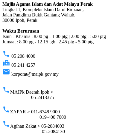
Majlis Agama Islam dan Adat Melayu Perak
Tingkat 1, Kompleks Islam Darul Ridzuan,
Jalan Panglima Bukit Gantang Wahab,
30000 Ipoh, Perak
Waktu Berurusan
Isnin - Khamis : 8.00 pg - 1.00 ptg | 2.00 ptg - 5.00 ptg
Jumaat : 8.00 pg - 12.15 tgh | 2.45 ptg - 5.00 ptg
phone
05 208 4000
fax
05 241 4257
email
korporat@maipk.gov.my
p
phone
MAIPk Daerah Ipoh >
05-2413375
phone
ZAPAR > 011-6748 9000
019-400 7000
phone
Agihan Zakat > 05-2084003
05-2084130