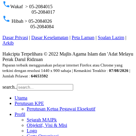
phone
Wakaf > 05-2084015
05-2084017
phone
Hibah > 05-2084026
05-2084084
Dasar Privasi
|
Dasar Keselamatan
|
Peta Laman
|
Soalan Lazim
|
Arkib
Hakcipta Terpelihara © 2022 Majlis Agama Islam dan 'Adat Melayu
Perak Darul Ridzuan
Paparan terbaik menggunakan pelayar internet Firefox atau Chrome yang
terkini dengan resolusi 1440 x 900 sahaja | Kemaskini Terakhir :
07/08/2026
|
Jumlah Pelawat :
64653592
search..
Utama
Perutusan KPE
Perutusan Ketua Pegawai Eksekutif
Profil
Sejarah MAIPk
Objektif, Visi & Misi
Logo