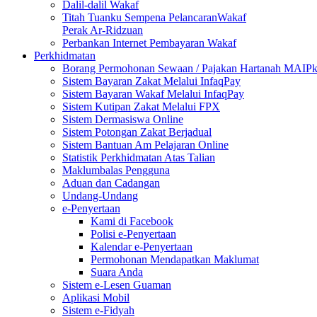
Dalil-dalil Wakaf
Titah Tuanku Sempena PelancaranWakaf
Perak Ar-Ridzuan
Perbankan Internet Pembayaran Wakaf
Perkhidmatan
Borang Permohonan Sewaan / Pajakan Hartanah MAIP
Sistem Bayaran Zakat Melalui InfaqPay
Sistem Bayaran Wakaf Melalui InfaqPay
Sistem Kutipan Zakat Melalui FPX
Sistem Dermasiswa Online
Sistem Potongan Zakat Berjadual
Sistem Bantuan Am Pelajaran Online
Statistik Perkhidmatan Atas Talian
Maklumbalas Pengguna
Aduan dan Cadangan
Undang-Undang
e-Penyertaan
Kami di Facebook
Polisi e-Penyertaan
Kalendar e-Penyertaan
Permohonan Mendapatkan Maklumat
Suara Anda
Sistem e-Lesen Guaman
Aplikasi Mobil
Sistem e-Fidyah