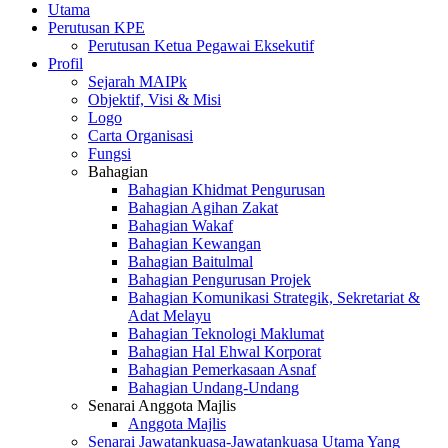
Utama
Perutusan KPE
Perutusan Ketua Pegawai Eksekutif
Profil
Sejarah MAIPk
Objektif, Visi & Misi
Logo
Carta Organisasi
Fungsi
Bahagian
Bahagian Khidmat Pengurusan
Bahagian Agihan Zakat
Bahagian Wakaf
Bahagian Kewangan
Bahagian Baitulmal
Bahagian Pengurusan Projek
Bahagian Komunikasi Strategik, Sekretariat &
Adat Melayu
Bahagian Teknologi Maklumat
Bahagian Hal Ehwal Korporat
Bahagian Pemerkasaan Asnaf
Bahagian Undang-Undang
Senarai Anggota Majlis
Anggota Majlis
Senarai Jawatankuasa-Jawatankuasa Utama Yang