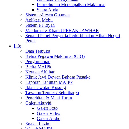
Permohonan Mendapatkan Maklumat
Suara Anda
Sistem e-Lesen Guaman
Aplikasi Mobil
Sistem e-Fidyah
Maklumat e-Khairat PERAK JAWHAR
Senarai Panel Penyedia Perkhidmatan Hibah Negeri
Perak
Info
Data Terbuka
Ketua Pegawai Maklumat (CIO)
Pengumuman
Berita MAIPk
Keratan Akhbar
Klinik Jawi Dewan Bahasa Pustaka
Laporan Tahunan MAIPk
Iklan Jawatan Kosong
Tawaran Tender / Sebutharga
Penerbitan & Muat Turun
Galeri Aktiviti
Galeri Foto
Galeri Video
Galeri Audio
Soalan Lazim
Wadah MAIPk