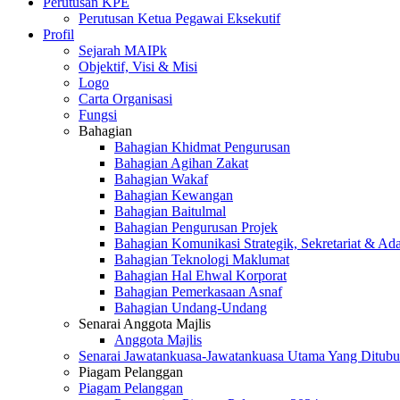
Perutusan KPE
Perutusan Ketua Pegawai Eksekutif
Profil
Sejarah MAIPk
Objektif, Visi & Misi
Logo
Carta Organisasi
Fungsi
Bahagian
Bahagian Khidmat Pengurusan
Bahagian Agihan Zakat
Bahagian Wakaf
Bahagian Kewangan
Bahagian Baitulmal
Bahagian Pengurusan Projek
Bahagian Komunikasi Strategik, Sekretariat & Ad
Bahagian Teknologi Maklumat
Bahagian Hal Ehwal Korporat
Bahagian Pemerkasaan Asnaf
Bahagian Undang-Undang
Senarai Anggota Majlis
Anggota Majlis
Senarai Jawatankuasa-Jawatankuasa Utama Yang Ditubu
Piagam Pelanggan
Piagam Pelanggan