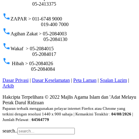
05-2413375
phone
ZAPAR > 011-6748 9000
019-400 7000
phone
Agihan Zakat > 05-2084003
05-2084130
phone
Wakaf > 05-2084015
05-2084017
phone
Hibah > 05-2084026
05-2084084
Dasar Privasi
|
Dasar Keselamatan
|
Peta Laman
|
Soalan Lazim
|
Arkib
Hakcipta Terpelihara © 2022 Majlis Agama Islam dan 'Adat Melayu
Perak Darul Ridzuan
Paparan terbaik menggunakan pelayar internet Firefox atau Chrome yang
terkini dengan resolusi 1440 x 900 sahaja | Kemaskini Terakhir :
04/08/2026
|
Jumlah Pelawat :
64564779
search..