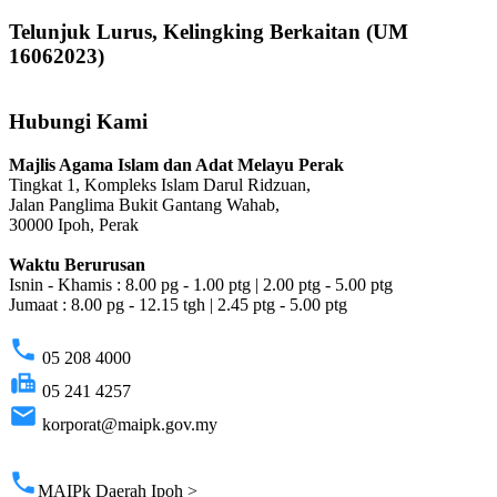
Telunjuk Lurus, Kelingking Berkaitan (UM
16062023)
Hubungi Kami
Majlis Agama Islam dan Adat Melayu Perak
Tingkat 1, Kompleks Islam Darul Ridzuan,
Jalan Panglima Bukit Gantang Wahab,
30000 Ipoh, Perak
Waktu Berurusan
Isnin - Khamis : 8.00 pg - 1.00 ptg | 2.00 ptg - 5.00 ptg
Jumaat : 8.00 pg - 12.15 tgh | 2.45 ptg - 5.00 ptg
phone
05 208 4000
fax
05 241 4257
email
korporat@maipk.gov.my
p
phone
MAIPk Daerah Ipoh >