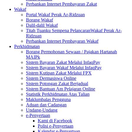
Perbankan Internet Pembayaran Zakat
Wakaf
Portal Wakaf Perak Ar-Ridzuan
Borang Wakaf
Dalil-dalil Wakaf
Titah Tuanku Sempena PelancaranWakaf Perak Ar-
Ridzuan
Perbankan Internet Pembayaran Wakaf
Perkhidmatan
Borang Permohonan Sewaan / Pajakan Hartanah
MAIPk
Sistem Bayaran Zakat Melalui InfaqPay
Sistem Bayaran Wakaf Melalui InfaqPay
Sistem Kutipan Zakat Melalui FPX
Sistem Dermasiswa Online
Sistem Potongan Zakat Berjadual
Sistem Bantuan Am Pelajaran Online
Statistik Perkhidmatan Atas Talian
Maklumbalas Pengguna
Aduan dan Cadangan
Undang-Undang
e-Penyertaan
Kami di Facebook
Polisi e-Penyertaan
Kalendar e-Penyertaan