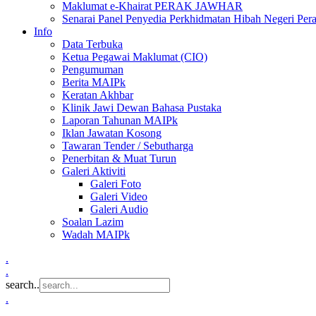
Maklumat e-Khairat PERAK JAWHAR
Senarai Panel Penyedia Perkhidmatan Hibah Negeri Per
Info
Data Terbuka
Ketua Pegawai Maklumat (CIO)
Pengumuman
Berita MAIPk
Keratan Akhbar
Klinik Jawi Dewan Bahasa Pustaka
Laporan Tahunan MAIPk
Iklan Jawatan Kosong
Tawaran Tender / Sebutharga
Penerbitan & Muat Turun
Galeri Aktiviti
Galeri Foto
Galeri Video
Galeri Audio
Soalan Lazim
Wadah MAIPk
.
.
search..
.