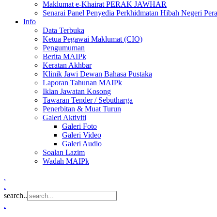
Maklumat e-Khairat PERAK JAWHAR
Senarai Panel Penyedia Perkhidmatan Hibah Negeri Per
Info
Data Terbuka
Ketua Pegawai Maklumat (CIO)
Pengumuman
Berita MAIPk
Keratan Akhbar
Klinik Jawi Dewan Bahasa Pustaka
Laporan Tahunan MAIPk
Iklan Jawatan Kosong
Tawaran Tender / Sebutharga
Penerbitan & Muat Turun
Galeri Aktiviti
Galeri Foto
Galeri Video
Galeri Audio
Soalan Lazim
Wadah MAIPk
.
.
search..
.