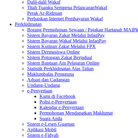
Dalil-dalil Wakaf
Titah Tuanku Sempena PelancaranWakaf
Perak Ar-Ridzuan
Perbankan Internet Pembayaran Wakaf
Perkhidmatan
Borang Permohonan Sewaan / Pajakan Hartanah MAIP
Sistem Bayaran Zakat Melalui InfaqPay
Sistem Bayaran Wakaf Melalui InfaqPay
Sistem Kutipan Zakat Melalui FPX
Sistem Dermasiswa Online
Sistem Potongan Zakat Berjadual
Sistem Bantuan Am Pelajaran Online
Statistik Perkhidmatan Atas Talian
Maklumbalas Pengguna
Aduan dan Cadangan
Undang-Undang
e-Penyertaan
Kami di Facebook
Polisi e-Penyertaan
Kalendar e-Penyertaan
Permohonan Mendapatkan Maklumat
Suara Anda
Sistem e-Lesen Guaman
Aplikasi Mobil
Sistem e-Fidyah