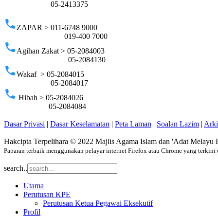
05-2413375
phone
ZAPAR > 011-6748 9000
019-400 7000
phone
Agihan Zakat > 05-2084003
05-2084130
phone
Wakaf > 05-2084015
05-2084017
phone
Hibah > 05-2084026
05-2084084
Dasar Privasi
|
Dasar Keselamatan
|
Peta Laman
|
Soalan Lazim
|
Ark
Hakcipta Terpelihara © 2022 Majlis Agama Islam dan 'Adat Melayu 
Paparan terbaik menggunakan pelayar internet Firefox atau Chrome yang terkini 
search..
Utama
Perutusan KPE
Perutusan Ketua Pegawai Eksekutif
Profil