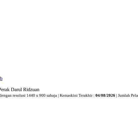
ib
Perak Darul Ridzuan
dengan resolusi 1440 x 900 sahaja | Kemaskini Terakhir :
04/08/2026
| Jumlah Pel