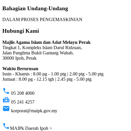
Bahagian Undang-Undang
DALAM PROSES PENGEMASKINIAN
Hubungi Kami
Majlis Agama Islam dan Adat Melayu Perak
Tingkat 1, Kompleks Islam Darul Ridzuan,
Jalan Panglima Bukit Gantang Wahab,
30000 Ipoh, Perak
Waktu Berurusan
Isnin - Khamis : 8.00 pg - 1.00 ptg | 2.00 ptg - 5.00 ptg
Jumaat : 8.00 pg - 12.15 tgh | 2.45 ptg - 5.00 ptg
phone
05 208 4000
fax
05 241 4257
email
korporat@maipk.gov.my
p
phone
MAIPk Daerah Ipoh >