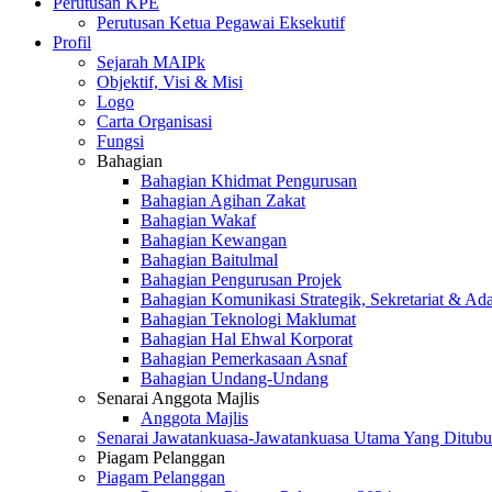
Perutusan KPE
Perutusan Ketua Pegawai Eksekutif
Profil
Sejarah MAIPk
Objektif, Visi & Misi
Logo
Carta Organisasi
Fungsi
Bahagian
Bahagian Khidmat Pengurusan
Bahagian Agihan Zakat
Bahagian Wakaf
Bahagian Kewangan
Bahagian Baitulmal
Bahagian Pengurusan Projek
Bahagian Komunikasi Strategik, Sekretariat & Ad
Bahagian Teknologi Maklumat
Bahagian Hal Ehwal Korporat
Bahagian Pemerkasaan Asnaf
Bahagian Undang-Undang
Senarai Anggota Majlis
Anggota Majlis
Senarai Jawatankuasa-Jawatankuasa Utama Yang Ditubu
Piagam Pelanggan
Piagam Pelanggan