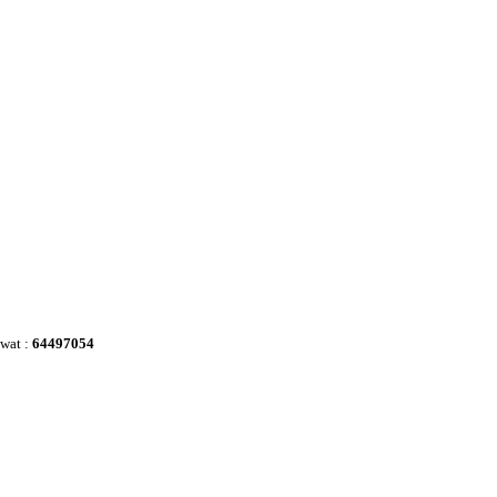
awat :
64497054