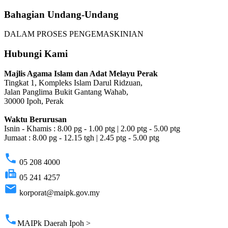
Bahagian Undang-Undang
DALAM PROSES PENGEMASKINIAN
Hubungi Kami
Majlis Agama Islam dan Adat Melayu Perak
Tingkat 1, Kompleks Islam Darul Ridzuan,
Jalan Panglima Bukit Gantang Wahab,
30000 Ipoh, Perak
Waktu Berurusan
Isnin - Khamis : 8.00 pg - 1.00 ptg | 2.00 ptg - 5.00 ptg
Jumaat : 8.00 pg - 12.15 tgh | 2.45 ptg - 5.00 ptg
phone
05 208 4000
fax
05 241 4257
email
korporat@maipk.gov.my
p
phone
MAIPk Daerah Ipoh >