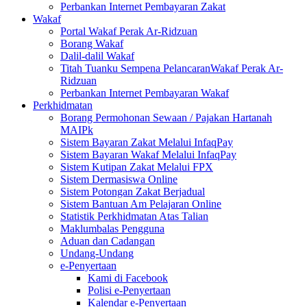
Perbankan Internet Pembayaran Zakat
Wakaf
Portal Wakaf Perak Ar-Ridzuan
Borang Wakaf
Dalil-dalil Wakaf
Titah Tuanku Sempena PelancaranWakaf Perak Ar-
Ridzuan
Perbankan Internet Pembayaran Wakaf
Perkhidmatan
Borang Permohonan Sewaan / Pajakan Hartanah
MAIPk
Sistem Bayaran Zakat Melalui InfaqPay
Sistem Bayaran Wakaf Melalui InfaqPay
Sistem Kutipan Zakat Melalui FPX
Sistem Dermasiswa Online
Sistem Potongan Zakat Berjadual
Sistem Bantuan Am Pelajaran Online
Statistik Perkhidmatan Atas Talian
Maklumbalas Pengguna
Aduan dan Cadangan
Undang-Undang
e-Penyertaan
Kami di Facebook
Polisi e-Penyertaan
Kalendar e-Penyertaan