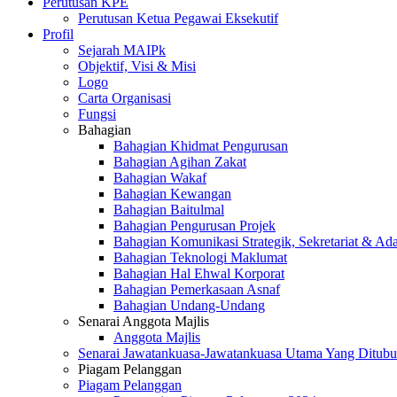
Perutusan KPE
Perutusan Ketua Pegawai Eksekutif
Profil
Sejarah MAIPk
Objektif, Visi & Misi
Logo
Carta Organisasi
Fungsi
Bahagian
Bahagian Khidmat Pengurusan
Bahagian Agihan Zakat
Bahagian Wakaf
Bahagian Kewangan
Bahagian Baitulmal
Bahagian Pengurusan Projek
Bahagian Komunikasi Strategik, Sekretariat & Ad
Bahagian Teknologi Maklumat
Bahagian Hal Ehwal Korporat
Bahagian Pemerkasaan Asnaf
Bahagian Undang-Undang
Senarai Anggota Majlis
Anggota Majlis
Senarai Jawatankuasa-Jawatankuasa Utama Yang Ditubu
Piagam Pelanggan
Piagam Pelanggan