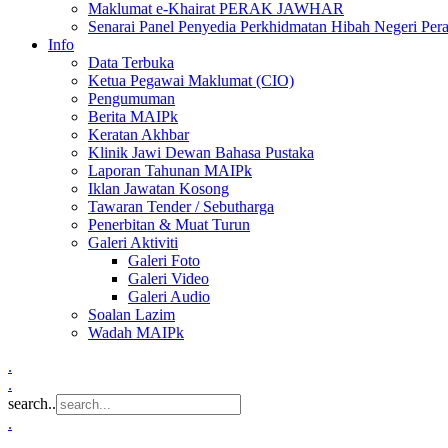
Maklumat e-Khairat PERAK JAWHAR
Senarai Panel Penyedia Perkhidmatan Hibah Negeri Per
Info
Data Terbuka
Ketua Pegawai Maklumat (CIO)
Pengumuman
Berita MAIPk
Keratan Akhbar
Klinik Jawi Dewan Bahasa Pustaka
Laporan Tahunan MAIPk
Iklan Jawatan Kosong
Tawaran Tender / Sebutharga
Penerbitan & Muat Turun
Galeri Aktiviti
Galeri Foto
Galeri Video
Galeri Audio
Soalan Lazim
Wadah MAIPk
.
.
search..
.