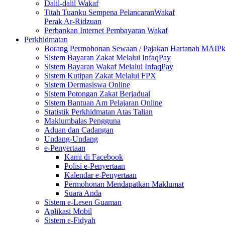
Dalil-dalil Wakaf
Titah Tuanku Sempena PelancaranWakaf
Perak Ar-Ridzuan
Perbankan Internet Pembayaran Wakaf
Perkhidmatan
Borang Permohonan Sewaan / Pajakan Hartanah MAIP
Sistem Bayaran Zakat Melalui InfaqPay
Sistem Bayaran Wakaf Melalui InfaqPay
Sistem Kutipan Zakat Melalui FPX
Sistem Dermasiswa Online
Sistem Potongan Zakat Berjadual
Sistem Bantuan Am Pelajaran Online
Statistik Perkhidmatan Atas Talian
Maklumbalas Pengguna
Aduan dan Cadangan
Undang-Undang
e-Penyertaan
Kami di Facebook
Polisi e-Penyertaan
Kalendar e-Penyertaan
Permohonan Mendapatkan Maklumat
Suara Anda
Sistem e-Lesen Guaman
Aplikasi Mobil
Sistem e-Fidyah