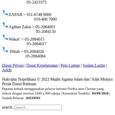
05-2413375
phone
ZAPAR > 011-6748 9000
019-400 7000
phone
Agihan Zakat > 05-2084003
05-2084130
phone
Wakaf > 05-2084015
05-2084017
phone
Hibah > 05-2084026
05-2084084
Dasar Privasi
|
Dasar Keselamatan
|
Peta Laman
|
Soalan Lazim
|
Arkib
Hakcipta Terpelihara © 2022 Majlis Agama Islam dan 'Adat Melayu
Perak Darul Ridzuan
Paparan terbaik menggunakan pelayar internet Firefox atau Chrome yang
terkini dengan resolusi 1440 x 900 sahaja | Kemaskini Terakhir :
04/08/2026
|
Jumlah Pelawat :
64518561
search..