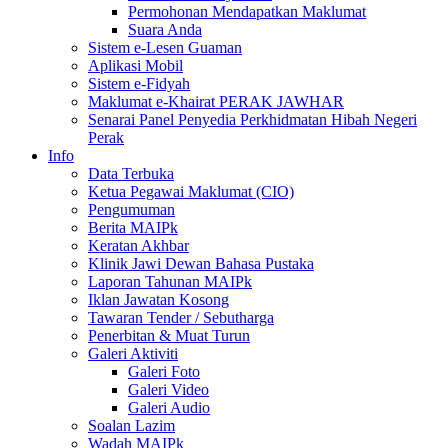
Permohonan Mendapatkan Maklumat
Suara Anda
Sistem e-Lesen Guaman
Aplikasi Mobil
Sistem e-Fidyah
Maklumat e-Khairat PERAK JAWHAR
Senarai Panel Penyedia Perkhidmatan Hibah Negeri
Perak
Info
Data Terbuka
Ketua Pegawai Maklumat (CIO)
Pengumuman
Berita MAIPk
Keratan Akhbar
Klinik Jawi Dewan Bahasa Pustaka
Laporan Tahunan MAIPk
Iklan Jawatan Kosong
Tawaran Tender / Sebutharga
Penerbitan & Muat Turun
Galeri Aktiviti
Galeri Foto
Galeri Video
Galeri Audio
Soalan Lazim
Wadah MAIPk