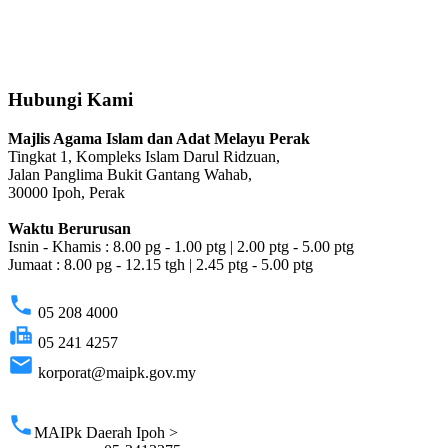
Hubungi Kami
Majlis Agama Islam dan Adat Melayu Perak
Tingkat 1, Kompleks Islam Darul Ridzuan,
Jalan Panglima Bukit Gantang Wahab,
30000 Ipoh, Perak
Waktu Berurusan
Isnin - Khamis : 8.00 pg - 1.00 ptg | 2.00 ptg - 5.00 ptg
Jumaat : 8.00 pg - 12.15 tgh | 2.45 ptg - 5.00 ptg
phone
05 208 4000
fax
05 241 4257
email
korporat@maipk.gov.my
p
phone
MAIPk Daerah Ipoh >