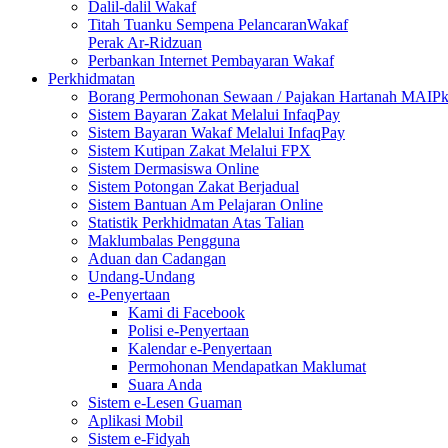
Dalil-dalil Wakaf
Titah Tuanku Sempena PelancaranWakaf
Perak Ar-Ridzuan
Perbankan Internet Pembayaran Wakaf
Perkhidmatan
Borang Permohonan Sewaan / Pajakan Hartanah MAIP
Sistem Bayaran Zakat Melalui InfaqPay
Sistem Bayaran Wakaf Melalui InfaqPay
Sistem Kutipan Zakat Melalui FPX
Sistem Dermasiswa Online
Sistem Potongan Zakat Berjadual
Sistem Bantuan Am Pelajaran Online
Statistik Perkhidmatan Atas Talian
Maklumbalas Pengguna
Aduan dan Cadangan
Undang-Undang
e-Penyertaan
Kami di Facebook
Polisi e-Penyertaan
Kalendar e-Penyertaan
Permohonan Mendapatkan Maklumat
Suara Anda
Sistem e-Lesen Guaman
Aplikasi Mobil
Sistem e-Fidyah