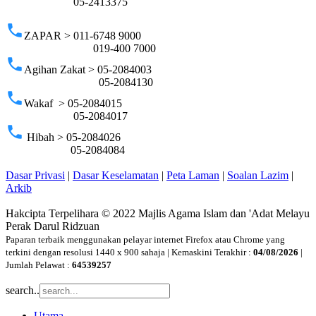
05-2413375
phone
ZAPAR > 011-6748 9000
019-400 7000
phone
Agihan Zakat > 05-2084003
05-2084130
phone
Wakaf > 05-2084015
05-2084017
phone
Hibah > 05-2084026
05-2084084
Dasar Privasi
|
Dasar Keselamatan
|
Peta Laman
|
Soalan Lazim
|
Arkib
Hakcipta Terpelihara © 2022 Majlis Agama Islam dan 'Adat Melayu
Perak Darul Ridzuan
Paparan terbaik menggunakan pelayar internet Firefox atau Chrome yang
terkini dengan resolusi 1440 x 900 sahaja | Kemaskini Terakhir :
04/08/2026
|
Jumlah Pelawat :
64539257
search..
Utama