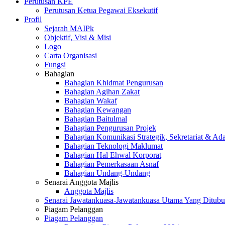
Perutusan KPE
Perutusan Ketua Pegawai Eksekutif
Profil
Sejarah MAIPk
Objektif, Visi & Misi
Logo
Carta Organisasi
Fungsi
Bahagian
Bahagian Khidmat Pengurusan
Bahagian Agihan Zakat
Bahagian Wakaf
Bahagian Kewangan
Bahagian Baitulmal
Bahagian Pengurusan Projek
Bahagian Komunikasi Strategik, Sekretariat & Ad
Bahagian Teknologi Maklumat
Bahagian Hal Ehwal Korporat
Bahagian Pemerkasaan Asnaf
Bahagian Undang-Undang
Senarai Anggota Majlis
Anggota Majlis
Senarai Jawatankuasa-Jawatankuasa Utama Yang Ditubu
Piagam Pelanggan
Piagam Pelanggan