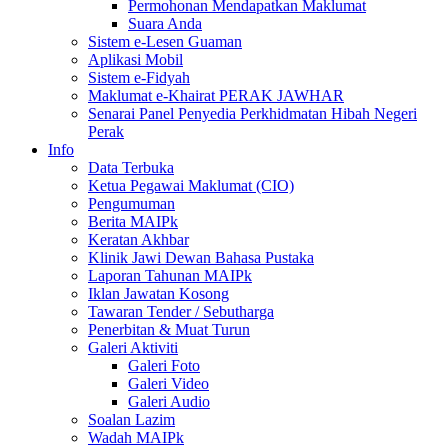
Permohonan Mendapatkan Maklumat
Suara Anda
Sistem e-Lesen Guaman
Aplikasi Mobil
Sistem e-Fidyah
Maklumat e-Khairat PERAK JAWHAR
Senarai Panel Penyedia Perkhidmatan Hibah Negeri
Perak
Info
Data Terbuka
Ketua Pegawai Maklumat (CIO)
Pengumuman
Berita MAIPk
Keratan Akhbar
Klinik Jawi Dewan Bahasa Pustaka
Laporan Tahunan MAIPk
Iklan Jawatan Kosong
Tawaran Tender / Sebutharga
Penerbitan & Muat Turun
Galeri Aktiviti
Galeri Foto
Galeri Video
Galeri Audio
Soalan Lazim
Wadah MAIPk