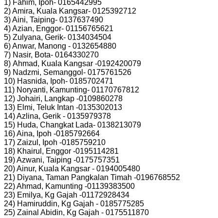
1) Fahim, Ipoh- 0165442995
2) Amira, Kuala Kangsar- 0125392712
3) Aini, Taiping- 0137637490
4) Azian, Enggor- 01156765621
5) Zulyana, Gerik- 0134034504
6) Anwar, Manong - 0132654880
7) Nasir, Bota- 0164330270
8) Ahmad, Kuala Kangsar -0192420079
9) Nadzmi, Semanggol- 0175761526
10) Hasnida, Ipoh- 0185702471
11) Noryanti, Kamunting- 01170767812
12) Johairi, Langkap -0109860278
13) Elmi, Teluk Intan -0135302013
14) Azlina, Gerik - 0135979378
15) Huda, Changkat Lada- 0138213079
16) Aina, Ipoh -0185792664
17) Zaizul, Ipoh -0185759210
18) Khairul, Enggor -0195114281
19) Azwani, Taiping -0175757351
20) Ainur, Kuala Kangsar - 0194005480
21) Diyana, Taman Pangkalan Timah -0196768552
22) Ahmad, Kamunting -01139383500
23) Emilya, Kg Gajah -01172928434
24) Hamiruddin, Kg Gajah - 0185775285
25) Zainal Abidin, Kg Gajah - 0175511870