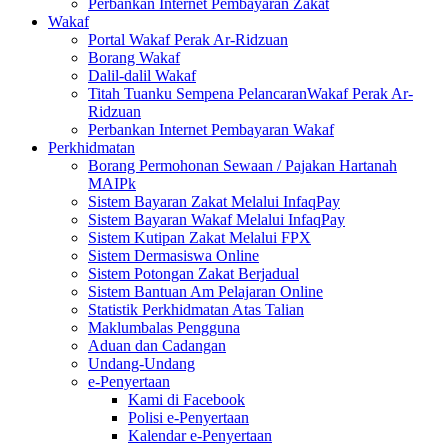
Perbankan Internet Pembayaran Zakat
Wakaf
Portal Wakaf Perak Ar-Ridzuan
Borang Wakaf
Dalil-dalil Wakaf
Titah Tuanku Sempena PelancaranWakaf Perak Ar-
Ridzuan
Perbankan Internet Pembayaran Wakaf
Perkhidmatan
Borang Permohonan Sewaan / Pajakan Hartanah
MAIPk
Sistem Bayaran Zakat Melalui InfaqPay
Sistem Bayaran Wakaf Melalui InfaqPay
Sistem Kutipan Zakat Melalui FPX
Sistem Dermasiswa Online
Sistem Potongan Zakat Berjadual
Sistem Bantuan Am Pelajaran Online
Statistik Perkhidmatan Atas Talian
Maklumbalas Pengguna
Aduan dan Cadangan
Undang-Undang
e-Penyertaan
Kami di Facebook
Polisi e-Penyertaan
Kalendar e-Penyertaan