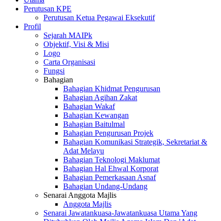
Perutusan KPE
Perutusan Ketua Pegawai Eksekutif
Profil
Sejarah MAIPk
Objektif, Visi & Misi
Logo
Carta Organisasi
Fungsi
Bahagian
Bahagian Khidmat Pengurusan
Bahagian Agihan Zakat
Bahagian Wakaf
Bahagian Kewangan
Bahagian Baitulmal
Bahagian Pengurusan Projek
Bahagian Komunikasi Strategik, Sekretariat &
Adat Melayu
Bahagian Teknologi Maklumat
Bahagian Hal Ehwal Korporat
Bahagian Pemerkasaan Asnaf
Bahagian Undang-Undang
Senarai Anggota Majlis
Anggota Majlis
Senarai Jawatankuasa-Jawatankuasa Utama Yang