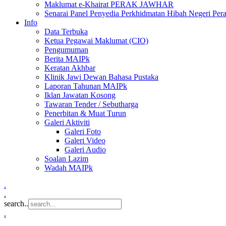
Maklumat e-Khairat PERAK JAWHAR
Senarai Panel Penyedia Perkhidmatan Hibah Negeri Per
Info
Data Terbuka
Ketua Pegawai Maklumat (CIO)
Pengumuman
Berita MAIPk
Keratan Akhbar
Klinik Jawi Dewan Bahasa Pustaka
Laporan Tahunan MAIPk
Iklan Jawatan Kosong
Tawaran Tender / Sebutharga
Penerbitan & Muat Turun
Galeri Aktiviti
Galeri Foto
Galeri Video
Galeri Audio
Soalan Lazim
Wadah MAIPk
.
.
search..
.