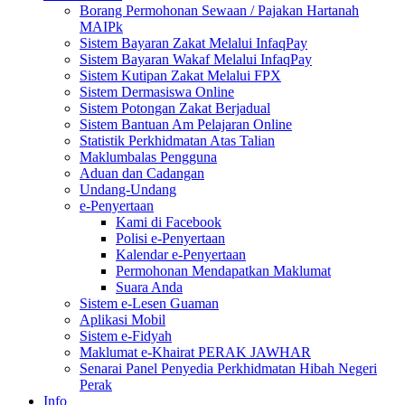
Borang Permohonan Sewaan / Pajakan Hartanah
MAIPk
Sistem Bayaran Zakat Melalui InfaqPay
Sistem Bayaran Wakaf Melalui InfaqPay
Sistem Kutipan Zakat Melalui FPX
Sistem Dermasiswa Online
Sistem Potongan Zakat Berjadual
Sistem Bantuan Am Pelajaran Online
Statistik Perkhidmatan Atas Talian
Maklumbalas Pengguna
Aduan dan Cadangan
Undang-Undang
e-Penyertaan
Kami di Facebook
Polisi e-Penyertaan
Kalendar e-Penyertaan
Permohonan Mendapatkan Maklumat
Suara Anda
Sistem e-Lesen Guaman
Aplikasi Mobil
Sistem e-Fidyah
Maklumat e-Khairat PERAK JAWHAR
Senarai Panel Penyedia Perkhidmatan Hibah Negeri
Perak
Info