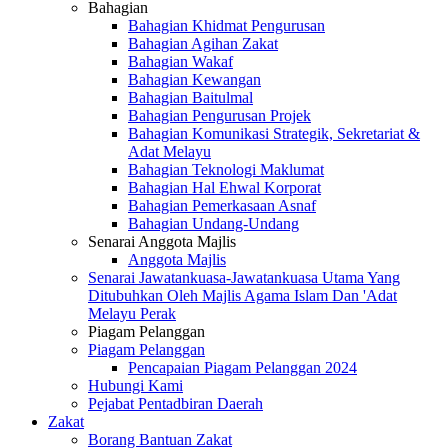
Bahagian
Bahagian Khidmat Pengurusan
Bahagian Agihan Zakat
Bahagian Wakaf
Bahagian Kewangan
Bahagian Baitulmal
Bahagian Pengurusan Projek
Bahagian Komunikasi Strategik, Sekretariat &
Adat Melayu
Bahagian Teknologi Maklumat
Bahagian Hal Ehwal Korporat
Bahagian Pemerkasaan Asnaf
Bahagian Undang-Undang
Senarai Anggota Majlis
Anggota Majlis
Senarai Jawatankuasa-Jawatankuasa Utama Yang
Ditubuhkan Oleh Majlis Agama Islam Dan 'Adat
Melayu Perak
Piagam Pelanggan
Piagam Pelanggan
Pencapaian Piagam Pelanggan 2024
Hubungi Kami
Pejabat Pentadbiran Daerah
Zakat
Borang Bantuan Zakat