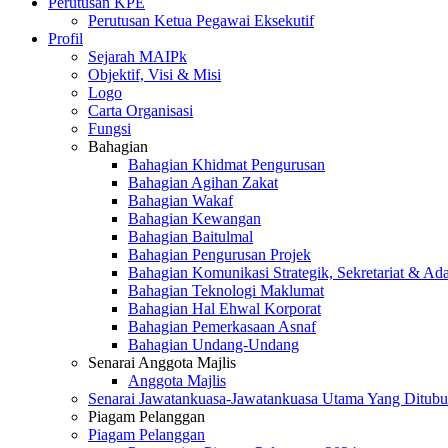
Perutusan KPE
Perutusan Ketua Pegawai Eksekutif
Profil
Sejarah MAIPk
Objektif, Visi & Misi
Logo
Carta Organisasi
Fungsi
Bahagian
Bahagian Khidmat Pengurusan
Bahagian Agihan Zakat
Bahagian Wakaf
Bahagian Kewangan
Bahagian Baitulmal
Bahagian Pengurusan Projek
Bahagian Komunikasi Strategik, Sekretariat & Ad
Bahagian Teknologi Maklumat
Bahagian Hal Ehwal Korporat
Bahagian Pemerkasaan Asnaf
Bahagian Undang-Undang
Senarai Anggota Majlis
Anggota Majlis
Senarai Jawatankuasa-Jawatankuasa Utama Yang Ditubu
Piagam Pelanggan
Piagam Pelanggan