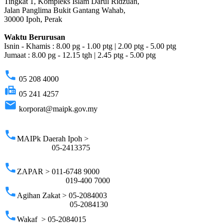
Tingkat 1, Kompleks Islam Darul Ridzuan,
Jalan Panglima Bukit Gantang Wahab,
30000 Ipoh, Perak
Waktu Berurusan
Isnin - Khamis : 8.00 pg - 1.00 ptg | 2.00 ptg - 5.00 ptg
Jumaat : 8.00 pg - 12.15 tgh | 2.45 ptg - 5.00 ptg
phone
05 208 4000
fax
05 241 4257
email
korporat@maipk.gov.my
p
phone
MAIPk Daerah Ipoh >
05-2413375
phone
ZAPAR > 011-6748 9000
019-400 7000
phone
Agihan Zakat > 05-2084003
05-2084130
phone
Wakaf > 05-2084015