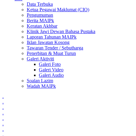
Data Terbuka
Ketua Pegawai Maklumat (CIO)
Pengumuman
Berita MAIPk
Keratan Akhbar
Klinik Jawi Dewan Bahasa Pustaka
Laporan Tahunan MAIPk
Iklan Jawatan Kosong
Tawaran Tender / Sebutharga
Penerbitan & Muat Turun
Galeri Aktiviti
Galeri Foto
Galeri Video
Galeri Audio
Soalan Lazim
Wadah MAIPk
.
.
.
.
.
.
.
.