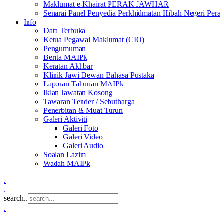
Maklumat e-Khairat PERAK JAWHAR
Senarai Panel Penyedia Perkhidmatan Hibah Negeri Per
Info
Data Terbuka
Ketua Pegawai Maklumat (CIO)
Pengumuman
Berita MAIPk
Keratan Akhbar
Klinik Jawi Dewan Bahasa Pustaka
Laporan Tahunan MAIPk
Iklan Jawatan Kosong
Tawaran Tender / Sebutharga
Penerbitan & Muat Turun
Galeri Aktiviti
Galeri Foto
Galeri Video
Galeri Audio
Soalan Lazim
Wadah MAIPk
.
.
search..
.