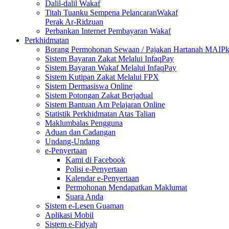
Dalil-dalil Wakaf
Titah Tuanku Sempena PelancaranWakaf
Perak Ar-Ridzuan
Perbankan Internet Pembayaran Wakaf
Perkhidmatan
Borang Permohonan Sewaan / Pajakan Hartanah MAIP
Sistem Bayaran Zakat Melalui InfaqPay
Sistem Bayaran Wakaf Melalui InfaqPay
Sistem Kutipan Zakat Melalui FPX
Sistem Dermasiswa Online
Sistem Potongan Zakat Berjadual
Sistem Bantuan Am Pelajaran Online
Statistik Perkhidmatan Atas Talian
Maklumbalas Pengguna
Aduan dan Cadangan
Undang-Undang
e-Penyertaan
Kami di Facebook
Polisi e-Penyertaan
Kalendar e-Penyertaan
Permohonan Mendapatkan Maklumat
Suara Anda
Sistem e-Lesen Guaman
Aplikasi Mobil
Sistem e-Fidyah