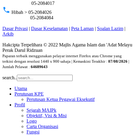
05-2084017
phone
Hibah > 05-2084026
05-2084084
Dasar Privasi
|
Dasar Keselamatan
|
Peta Laman
|
Soalan Lazim
|
Arkib
Hakcipta Terpelihara © 2022 Majlis Agama Islam dan 'Adat Melayu
Perak Darul Ridzuan
Paparan terbaik menggunakan pelayar internet Firefox atau Chrome yang
terkini dengan resolusi 1440 x 900 sahaja | Kemaskini Terakhir :
07/08/2026
|
Jumlah Pelawat :
64689643
search..
Utama
Perutusan KPE
Perutusan Ketua Pegawai Eksekutif
Profil
Sejarah MAIPk
Objektif, Visi & Misi
Logo
Carta Organisasi
Fungsi