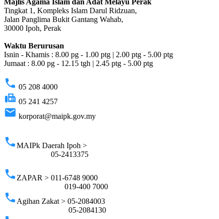
Majlis Agama Islam dan Adat Melayu Perak
Tingkat 1, Kompleks Islam Darul Ridzuan,
Jalan Panglima Bukit Gantang Wahab,
30000 Ipoh, Perak
Waktu Berurusan
Isnin - Khamis : 8.00 pg - 1.00 ptg | 2.00 ptg - 5.00 ptg
Jumaat : 8.00 pg - 12.15 tgh | 2.45 ptg - 5.00 ptg
phone
05 208 4000
fax
05 241 4257
email
korporat@maipk.gov.my
p
phone
MAIPk Daerah Ipoh >
05-2413375
phone
ZAPAR > 011-6748 9000
019-400 7000
phone
Agihan Zakat > 05-2084003
05-2084130