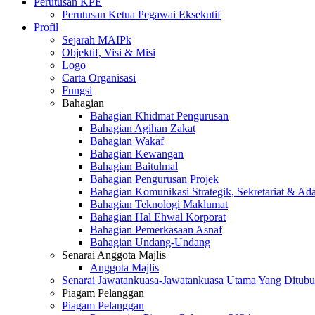
Perutusan KPE
Perutusan Ketua Pegawai Eksekutif
Profil
Sejarah MAIPk
Objektif, Visi & Misi
Logo
Carta Organisasi
Fungsi
Bahagian
Bahagian Khidmat Pengurusan
Bahagian Agihan Zakat
Bahagian Wakaf
Bahagian Kewangan
Bahagian Baitulmal
Bahagian Pengurusan Projek
Bahagian Komunikasi Strategik, Sekretariat & Ad
Bahagian Teknologi Maklumat
Bahagian Hal Ehwal Korporat
Bahagian Pemerkasaan Asnaf
Bahagian Undang-Undang
Senarai Anggota Majlis
Anggota Majlis
Senarai Jawatankuasa-Jawatankuasa Utama Yang Ditubu
Piagam Pelanggan
Piagam Pelanggan