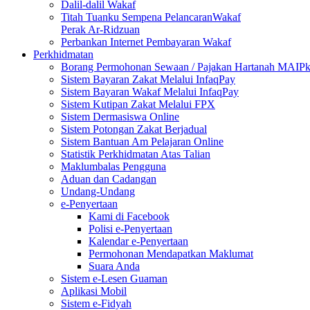
Dalil-dalil Wakaf
Titah Tuanku Sempena PelancaranWakaf
Perak Ar-Ridzuan
Perbankan Internet Pembayaran Wakaf
Perkhidmatan
Borang Permohonan Sewaan / Pajakan Hartanah MAIP
Sistem Bayaran Zakat Melalui InfaqPay
Sistem Bayaran Wakaf Melalui InfaqPay
Sistem Kutipan Zakat Melalui FPX
Sistem Dermasiswa Online
Sistem Potongan Zakat Berjadual
Sistem Bantuan Am Pelajaran Online
Statistik Perkhidmatan Atas Talian
Maklumbalas Pengguna
Aduan dan Cadangan
Undang-Undang
e-Penyertaan
Kami di Facebook
Polisi e-Penyertaan
Kalendar e-Penyertaan
Permohonan Mendapatkan Maklumat
Suara Anda
Sistem e-Lesen Guaman
Aplikasi Mobil
Sistem e-Fidyah