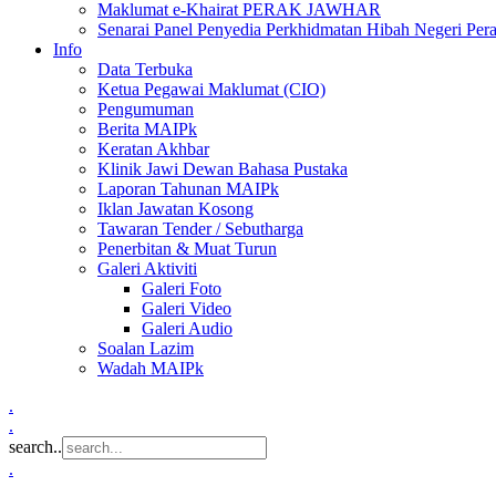
Maklumat e-Khairat PERAK JAWHAR
Senarai Panel Penyedia Perkhidmatan Hibah Negeri Per
Info
Data Terbuka
Ketua Pegawai Maklumat (CIO)
Pengumuman
Berita MAIPk
Keratan Akhbar
Klinik Jawi Dewan Bahasa Pustaka
Laporan Tahunan MAIPk
Iklan Jawatan Kosong
Tawaran Tender / Sebutharga
Penerbitan & Muat Turun
Galeri Aktiviti
Galeri Foto
Galeri Video
Galeri Audio
Soalan Lazim
Wadah MAIPk
.
.
search..
.