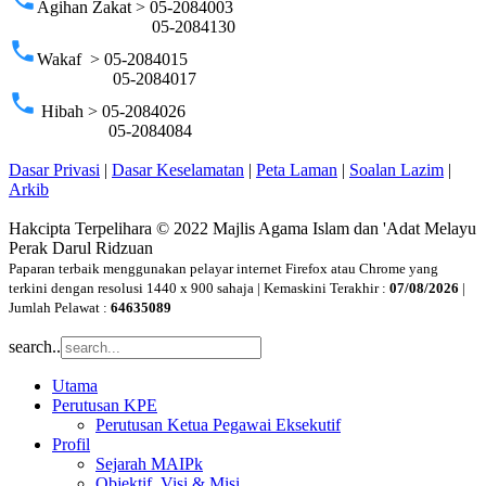
Agihan Zakat > 05-2084003
05-2084130
phone
Wakaf > 05-2084015
05-2084017
phone
Hibah > 05-2084026
05-2084084
Dasar Privasi
|
Dasar Keselamatan
|
Peta Laman
|
Soalan Lazim
|
Arkib
Hakcipta Terpelihara © 2022 Majlis Agama Islam dan 'Adat Melayu
Perak Darul Ridzuan
Paparan terbaik menggunakan pelayar internet Firefox atau Chrome yang
terkini dengan resolusi 1440 x 900 sahaja | Kemaskini Terakhir :
07/08/2026
|
Jumlah Pelawat :
64635089
search..
Utama
Perutusan KPE
Perutusan Ketua Pegawai Eksekutif
Profil
Sejarah MAIPk
Objektif, Visi & Misi