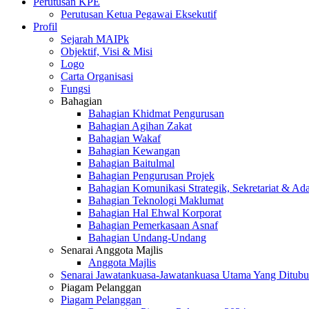
Perutusan KPE
Perutusan Ketua Pegawai Eksekutif
Profil
Sejarah MAIPk
Objektif, Visi & Misi
Logo
Carta Organisasi
Fungsi
Bahagian
Bahagian Khidmat Pengurusan
Bahagian Agihan Zakat
Bahagian Wakaf
Bahagian Kewangan
Bahagian Baitulmal
Bahagian Pengurusan Projek
Bahagian Komunikasi Strategik, Sekretariat & Ad
Bahagian Teknologi Maklumat
Bahagian Hal Ehwal Korporat
Bahagian Pemerkasaan Asnaf
Bahagian Undang-Undang
Senarai Anggota Majlis
Anggota Majlis
Senarai Jawatankuasa-Jawatankuasa Utama Yang Ditubu
Piagam Pelanggan
Piagam Pelanggan