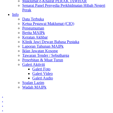
Maklumat e-Khairat PERAK JAWHAR
Senarai Panel Penyedia Perkhidmatan Hibah Negeri
Perak
Info
Data Terbuka
Ketua Pegawai Maklumat (CIO)
Pengumuman
Berita MAIPk
Keratan Akhbar
Klinik Jawi Dewan Bahasa Pustaka
Laporan Tahunan MAIPk
Iklan Jawatan Kosong
Tawaran Tender / Sebutharga
Penerbitan & Muat Turun
Galeri Aktiviti
Galeri Foto
Galeri Video
Galeri Audio
Soalan Lazim
Wadah MAIPk
.
.
.
.