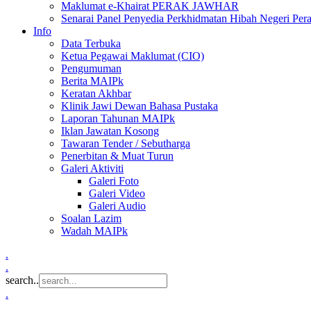
Maklumat e-Khairat PERAK JAWHAR
Senarai Panel Penyedia Perkhidmatan Hibah Negeri Per
Info
Data Terbuka
Ketua Pegawai Maklumat (CIO)
Pengumuman
Berita MAIPk
Keratan Akhbar
Klinik Jawi Dewan Bahasa Pustaka
Laporan Tahunan MAIPk
Iklan Jawatan Kosong
Tawaran Tender / Sebutharga
Penerbitan & Muat Turun
Galeri Aktiviti
Galeri Foto
Galeri Video
Galeri Audio
Soalan Lazim
Wadah MAIPk
.
.
search..
.