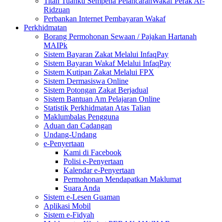
Titah Tuanku Sempena PelancaranWakaf Perak Ar-
Ridzuan
Perbankan Internet Pembayaran Wakaf
Perkhidmatan
Borang Permohonan Sewaan / Pajakan Hartanah
MAIPk
Sistem Bayaran Zakat Melalui InfaqPay
Sistem Bayaran Wakaf Melalui InfaqPay
Sistem Kutipan Zakat Melalui FPX
Sistem Dermasiswa Online
Sistem Potongan Zakat Berjadual
Sistem Bantuan Am Pelajaran Online
Statistik Perkhidmatan Atas Talian
Maklumbalas Pengguna
Aduan dan Cadangan
Undang-Undang
e-Penyertaan
Kami di Facebook
Polisi e-Penyertaan
Kalendar e-Penyertaan
Permohonan Mendapatkan Maklumat
Suara Anda
Sistem e-Lesen Guaman
Aplikasi Mobil
Sistem e-Fidyah