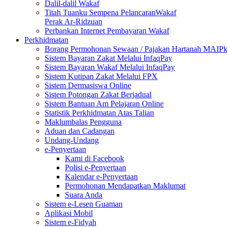
Dalil-dalil Wakaf
Titah Tuanku Sempena PelancaranWakaf
Perak Ar-Ridzuan
Perbankan Internet Pembayaran Wakaf
Perkhidmatan
Borang Permohonan Sewaan / Pajakan Hartanah MAIP
Sistem Bayaran Zakat Melalui InfaqPay
Sistem Bayaran Wakaf Melalui InfaqPay
Sistem Kutipan Zakat Melalui FPX
Sistem Dermasiswa Online
Sistem Potongan Zakat Berjadual
Sistem Bantuan Am Pelajaran Online
Statistik Perkhidmatan Atas Talian
Maklumbalas Pengguna
Aduan dan Cadangan
Undang-Undang
e-Penyertaan
Kami di Facebook
Polisi e-Penyertaan
Kalendar e-Penyertaan
Permohonan Mendapatkan Maklumat
Suara Anda
Sistem e-Lesen Guaman
Aplikasi Mobil
Sistem e-Fidyah