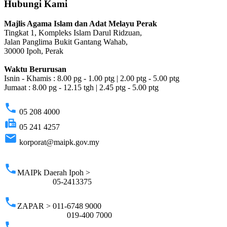
Hubungi Kami
Majlis Agama Islam dan Adat Melayu Perak
Tingkat 1, Kompleks Islam Darul Ridzuan,
Jalan Panglima Bukit Gantang Wahab,
30000 Ipoh, Perak
Waktu Berurusan
Isnin - Khamis : 8.00 pg - 1.00 ptg | 2.00 ptg - 5.00 ptg
Jumaat : 8.00 pg - 12.15 tgh | 2.45 ptg - 5.00 ptg
phone
05 208 4000
fax
05 241 4257
email
korporat@maipk.gov.my
p
phone
MAIPk Daerah Ipoh >
05-2413375
phone
ZAPAR > 011-6748 9000
019-400 7000
phone