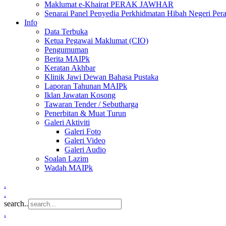
Maklumat e-Khairat PERAK JAWHAR
Senarai Panel Penyedia Perkhidmatan Hibah Negeri Per
Info
Data Terbuka
Ketua Pegawai Maklumat (CIO)
Pengumuman
Berita MAIPk
Keratan Akhbar
Klinik Jawi Dewan Bahasa Pustaka
Laporan Tahunan MAIPk
Iklan Jawatan Kosong
Tawaran Tender / Sebutharga
Penerbitan & Muat Turun
Galeri Aktiviti
Galeri Foto
Galeri Video
Galeri Audio
Soalan Lazim
Wadah MAIPk
.
.
search..
.