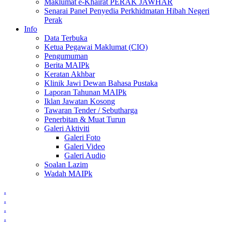
Maklumat e-Khairat PERAK JAWHAR
Senarai Panel Penyedia Perkhidmatan Hibah Negeri
Perak
Info
Data Terbuka
Ketua Pegawai Maklumat (CIO)
Pengumuman
Berita MAIPk
Keratan Akhbar
Klinik Jawi Dewan Bahasa Pustaka
Laporan Tahunan MAIPk
Iklan Jawatan Kosong
Tawaran Tender / Sebutharga
Penerbitan & Muat Turun
Galeri Aktiviti
Galeri Foto
Galeri Video
Galeri Audio
Soalan Lazim
Wadah MAIPk
.
.
.
.