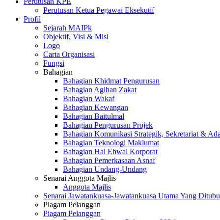
Perutusan KPE
Perutusan Ketua Pegawai Eksekutif
Profil
Sejarah MAIPk
Objektif, Visi & Misi
Logo
Carta Organisasi
Fungsi
Bahagian
Bahagian Khidmat Pengurusan
Bahagian Agihan Zakat
Bahagian Wakaf
Bahagian Kewangan
Bahagian Baitulmal
Bahagian Pengurusan Projek
Bahagian Komunikasi Strategik, Sekretariat & Ad
Bahagian Teknologi Maklumat
Bahagian Hal Ehwal Korporat
Bahagian Pemerkasaan Asnaf
Bahagian Undang-Undang
Senarai Anggota Majlis
Anggota Majlis
Senarai Jawatankuasa-Jawatankuasa Utama Yang Ditubu
Piagam Pelanggan
Piagam Pelanggan