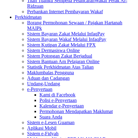
Titah Tuanku Sempena PelancaranWakaf Perak Ar-
Ridzuan
Perbankan Internet Pembayaran Wakaf
Perkhidmatan
Borang Permohonan Sewaan / Pajakan Hartanah
MAIPk
Sistem Bayaran Zakat Melalui InfaqPay
Sistem Bayaran Wakaf Melalui InfaqPay
Sistem Kutipan Zakat Melalui FPX
Sistem Dermasiswa Online
Sistem Potongan Zakat Berjadual
Sistem Bantuan Am Pelajaran Online
Statistik Perkhidmatan Atas Talian
Maklumbalas Pengguna
Aduan dan Cadangan
Undang-Undang
e-Penyertaan
Kami di Facebook
Polisi e-Penyertaan
Kalendar e-Penyertaan
Permohonan Mendapatkan Maklumat
Suara Anda
Sistem e-Lesen Guaman
Aplikasi Mobil
Sistem e-Fidyah