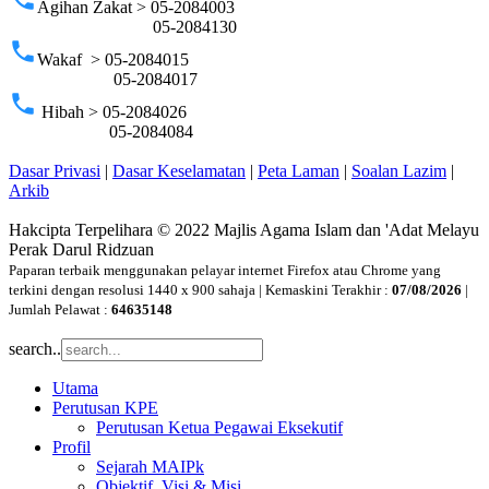
Agihan Zakat > 05-2084003
05-2084130
phone
Wakaf > 05-2084015
05-2084017
phone
Hibah > 05-2084026
05-2084084
Dasar Privasi
|
Dasar Keselamatan
|
Peta Laman
|
Soalan Lazim
|
Arkib
Hakcipta Terpelihara © 2022 Majlis Agama Islam dan 'Adat Melayu
Perak Darul Ridzuan
Paparan terbaik menggunakan pelayar internet Firefox atau Chrome yang
terkini dengan resolusi 1440 x 900 sahaja | Kemaskini Terakhir :
07/08/2026
|
Jumlah Pelawat :
64635148
search..
Utama
Perutusan KPE
Perutusan Ketua Pegawai Eksekutif
Profil
Sejarah MAIPk
Objektif, Visi & Misi