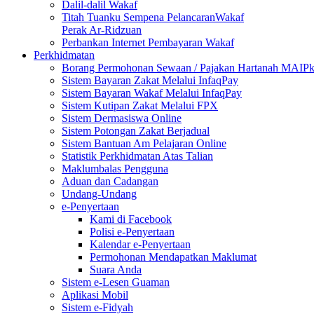
Dalil-dalil Wakaf
Titah Tuanku Sempena PelancaranWakaf
Perak Ar-Ridzuan
Perbankan Internet Pembayaran Wakaf
Perkhidmatan
Borang Permohonan Sewaan / Pajakan Hartanah MAIP
Sistem Bayaran Zakat Melalui InfaqPay
Sistem Bayaran Wakaf Melalui InfaqPay
Sistem Kutipan Zakat Melalui FPX
Sistem Dermasiswa Online
Sistem Potongan Zakat Berjadual
Sistem Bantuan Am Pelajaran Online
Statistik Perkhidmatan Atas Talian
Maklumbalas Pengguna
Aduan dan Cadangan
Undang-Undang
e-Penyertaan
Kami di Facebook
Polisi e-Penyertaan
Kalendar e-Penyertaan
Permohonan Mendapatkan Maklumat
Suara Anda
Sistem e-Lesen Guaman
Aplikasi Mobil
Sistem e-Fidyah