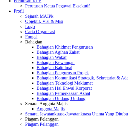
Perutusan KPE
Perutusan Ketua Pegawai Eksekutif
Profil
Sejarah MAIPk
Objektif, Visi & Misi
Logo
Carta Organisasi
Fungsi
Bahagian
Bahagian Khidmat Pengurusan
Bahagian Agihan Zakat
Bahagian Wakaf
Bahagian Kewangan
Bahagian Baitulmal
Bahagian Pengurusan Projek
Bahagian Komunikasi Strategik, Sekretariat & Ad
Bahagian Teknologi Maklumat
Bahagian Hal Ehwal Korporat
Bahagian Pemerkasaan Asnaf
Bahagian Undang-Undang
Senarai Anggota Majlis
Anggota Majlis
Senarai Jawatankuasa-Jawatankuasa Utama Yang Ditubu
Piagam Pelanggan
Piagam Pelanggan