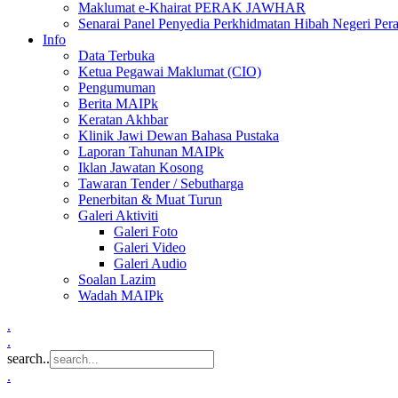
Maklumat e-Khairat PERAK JAWHAR
Senarai Panel Penyedia Perkhidmatan Hibah Negeri Per
Info
Data Terbuka
Ketua Pegawai Maklumat (CIO)
Pengumuman
Berita MAIPk
Keratan Akhbar
Klinik Jawi Dewan Bahasa Pustaka
Laporan Tahunan MAIPk
Iklan Jawatan Kosong
Tawaran Tender / Sebutharga
Penerbitan & Muat Turun
Galeri Aktiviti
Galeri Foto
Galeri Video
Galeri Audio
Soalan Lazim
Wadah MAIPk
.
.
search..
.