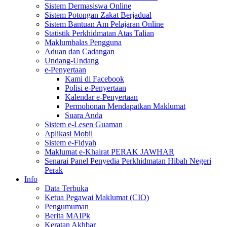
Sistem Dermasiswa Online
Sistem Potongan Zakat Berjadual
Sistem Bantuan Am Pelajaran Online
Statistik Perkhidmatan Atas Talian
Maklumbalas Pengguna
Aduan dan Cadangan
Undang-Undang
e-Penyertaan
Kami di Facebook
Polisi e-Penyertaan
Kalendar e-Penyertaan
Permohonan Mendapatkan Maklumat
Suara Anda
Sistem e-Lesen Guaman
Aplikasi Mobil
Sistem e-Fidyah
Maklumat e-Khairat PERAK JAWHAR
Senarai Panel Penyedia Perkhidmatan Hibah Negeri
Perak
Info
Data Terbuka
Ketua Pegawai Maklumat (CIO)
Pengumuman
Berita MAIPk
Keratan Akhbar