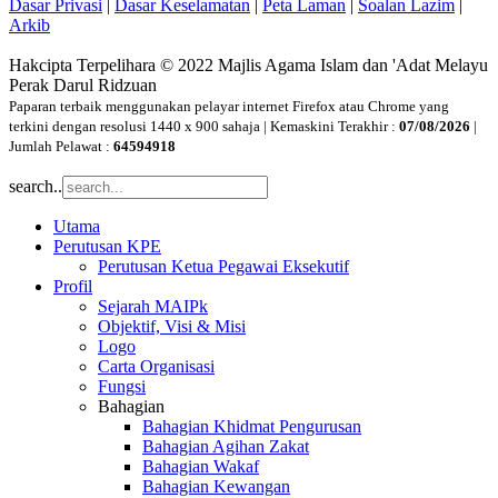
Dasar Privasi
|
Dasar Keselamatan
|
Peta Laman
|
Soalan Lazim
|
Arkib
Hakcipta Terpelihara © 2022 Majlis Agama Islam dan 'Adat Melayu
Perak Darul Ridzuan
Paparan terbaik menggunakan pelayar internet Firefox atau Chrome yang
terkini dengan resolusi 1440 x 900 sahaja | Kemaskini Terakhir :
07/08/2026
|
Jumlah Pelawat :
64594918
search..
Utama
Perutusan KPE
Perutusan Ketua Pegawai Eksekutif
Profil
Sejarah MAIPk
Objektif, Visi & Misi
Logo
Carta Organisasi
Fungsi
Bahagian
Bahagian Khidmat Pengurusan
Bahagian Agihan Zakat
Bahagian Wakaf
Bahagian Kewangan