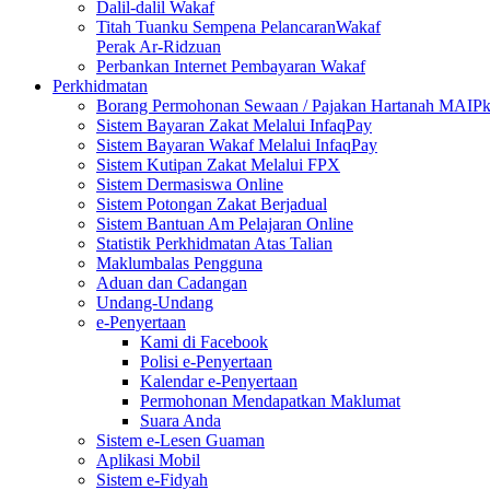
Dalil-dalil Wakaf
Titah Tuanku Sempena PelancaranWakaf
Perak Ar-Ridzuan
Perbankan Internet Pembayaran Wakaf
Perkhidmatan
Borang Permohonan Sewaan / Pajakan Hartanah MAIP
Sistem Bayaran Zakat Melalui InfaqPay
Sistem Bayaran Wakaf Melalui InfaqPay
Sistem Kutipan Zakat Melalui FPX
Sistem Dermasiswa Online
Sistem Potongan Zakat Berjadual
Sistem Bantuan Am Pelajaran Online
Statistik Perkhidmatan Atas Talian
Maklumbalas Pengguna
Aduan dan Cadangan
Undang-Undang
e-Penyertaan
Kami di Facebook
Polisi e-Penyertaan
Kalendar e-Penyertaan
Permohonan Mendapatkan Maklumat
Suara Anda
Sistem e-Lesen Guaman
Aplikasi Mobil
Sistem e-Fidyah