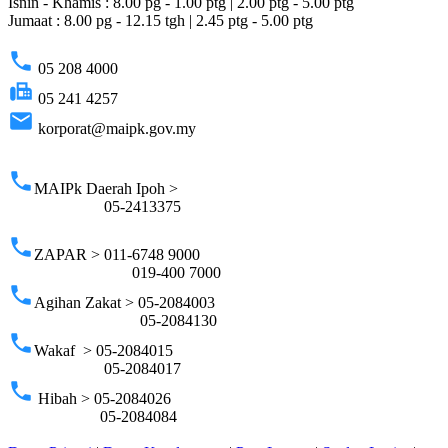
Isnin - Khamis : 8.00 pg - 1.00 ptg | 2.00 ptg - 5.00 ptg
Jumaat : 8.00 pg - 12.15 tgh | 2.45 ptg - 5.00 ptg
phone
05 208 4000
fax
05 241 4257
email
korporat@maipk.gov.my
p
phone
MAIPk Daerah Ipoh >
05-2413375
phone
ZAPAR > 011-6748 9000
019-400 7000
phone
Agihan Zakat > 05-2084003
05-2084130
phone
Wakaf > 05-2084015
05-2084017
phone
Hibah > 05-2084026
05-2084084