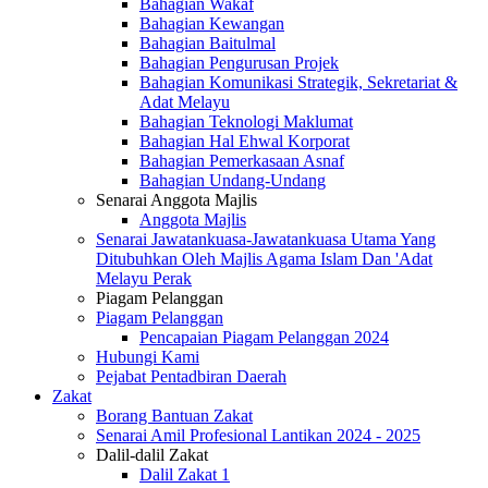
Bahagian Wakaf
Bahagian Kewangan
Bahagian Baitulmal
Bahagian Pengurusan Projek
Bahagian Komunikasi Strategik, Sekretariat &
Adat Melayu
Bahagian Teknologi Maklumat
Bahagian Hal Ehwal Korporat
Bahagian Pemerkasaan Asnaf
Bahagian Undang-Undang
Senarai Anggota Majlis
Anggota Majlis
Senarai Jawatankuasa-Jawatankuasa Utama Yang
Ditubuhkan Oleh Majlis Agama Islam Dan 'Adat
Melayu Perak
Piagam Pelanggan
Piagam Pelanggan
Pencapaian Piagam Pelanggan 2024
Hubungi Kami
Pejabat Pentadbiran Daerah
Zakat
Borang Bantuan Zakat
Senarai Amil Profesional Lantikan 2024 - 2025
Dalil-dalil Zakat
Dalil Zakat 1