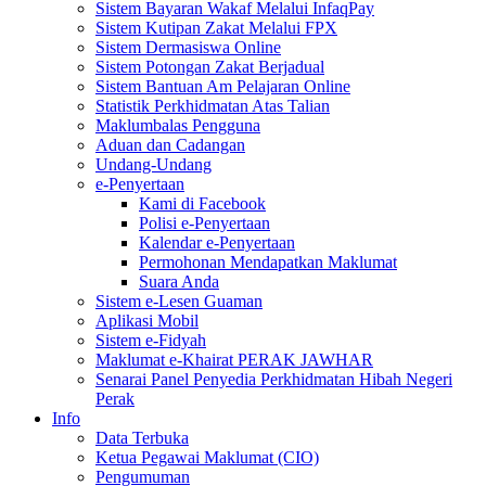
Sistem Bayaran Wakaf Melalui InfaqPay
Sistem Kutipan Zakat Melalui FPX
Sistem Dermasiswa Online
Sistem Potongan Zakat Berjadual
Sistem Bantuan Am Pelajaran Online
Statistik Perkhidmatan Atas Talian
Maklumbalas Pengguna
Aduan dan Cadangan
Undang-Undang
e-Penyertaan
Kami di Facebook
Polisi e-Penyertaan
Kalendar e-Penyertaan
Permohonan Mendapatkan Maklumat
Suara Anda
Sistem e-Lesen Guaman
Aplikasi Mobil
Sistem e-Fidyah
Maklumat e-Khairat PERAK JAWHAR
Senarai Panel Penyedia Perkhidmatan Hibah Negeri
Perak
Info
Data Terbuka
Ketua Pegawai Maklumat (CIO)
Pengumuman