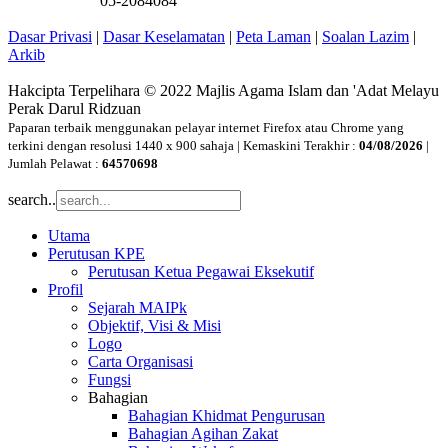
05-2084084
Dasar Privasi
|
Dasar Keselamatan
|
Peta Laman
|
Soalan Lazim
|
Arkib
Hakcipta Terpelihara © 2022 Majlis Agama Islam dan 'Adat Melayu
Perak Darul Ridzuan
Paparan terbaik menggunakan pelayar internet Firefox atau Chrome yang
terkini dengan resolusi 1440 x 900 sahaja | Kemaskini Terakhir :
04/08/2026
|
Jumlah Pelawat :
64570698
search..
Utama
Perutusan KPE
Perutusan Ketua Pegawai Eksekutif
Profil
Sejarah MAIPk
Objektif, Visi & Misi
Logo
Carta Organisasi
Fungsi
Bahagian
Bahagian Khidmat Pengurusan
Bahagian Agihan Zakat