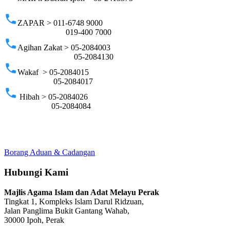
phone
ZAPAR > 011-6748 9000
019-400 7000
phone
Agihan Zakat > 05-2084003
05-2084130
phone
Wakaf > 05-2084015
05-2084017
phone
Hibah > 05-2084026
05-2084084
Borang Aduan & Cadangan
Hubungi Kami
Majlis Agama Islam dan Adat Melayu Perak
Tingkat 1, Kompleks Islam Darul Ridzuan,
Jalan Panglima Bukit Gantang Wahab,
30000 Ipoh, Perak