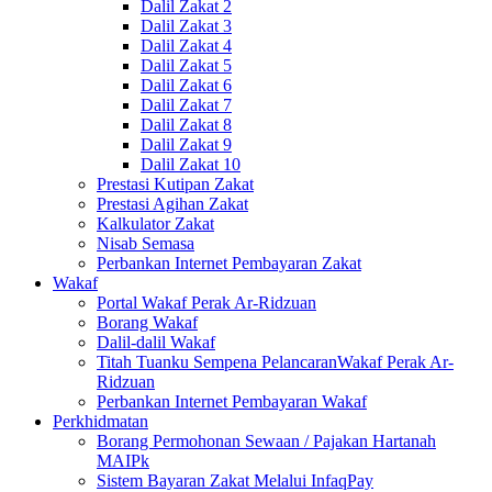
Dalil Zakat 2
Dalil Zakat 3
Dalil Zakat 4
Dalil Zakat 5
Dalil Zakat 6
Dalil Zakat 7
Dalil Zakat 8
Dalil Zakat 9
Dalil Zakat 10
Prestasi Kutipan Zakat
Prestasi Agihan Zakat
Kalkulator Zakat
Nisab Semasa
Perbankan Internet Pembayaran Zakat
Wakaf
Portal Wakaf Perak Ar-Ridzuan
Borang Wakaf
Dalil-dalil Wakaf
Titah Tuanku Sempena PelancaranWakaf Perak Ar-
Ridzuan
Perbankan Internet Pembayaran Wakaf
Perkhidmatan
Borang Permohonan Sewaan / Pajakan Hartanah
MAIPk
Sistem Bayaran Zakat Melalui InfaqPay