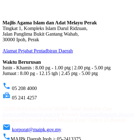
Majlis Agama Islam dan Adat Melayu Perak
Tingkat 1, Kompleks Islam Darul Ridzuan,
Jalan Panglima Bukit Gantang Wahab,
30000 Ipoh, Perak
Alamat Pejabat Pentadbiran Daerah
Waktu Berurusan
Isnin - Khamis : 8.00 pg - 1.00 ptg | 2.00 ptg - 5.00 ptg
Jumaat : 8.00 pg - 12.15 tgh | 2.45 ptg - 5.00 ptg
phone
05 208 4000
fax
05 241 4257
TERKINI! Emel Rasmi MAIPk Telah Bertukar Dari
korporat@maiamp.gov.my
Kepada
korporat@maipk.gov.my
.
Sebarang Urusan Boleh Melalui Emel Terkini Di Bawah.
email
korporat@maipk.gov.my
phone
MAIPk Daerah Ipoh > 05-2413375