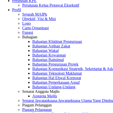
Perutusan KPE
Perutusan Ketua Pegawai Eksekutif
Profil
Sejarah MAIPk
Objektif, Visi & Misi
Logo
Carta Organisasi
Fungsi
Bahagian
Bahagian Khidmat Pengurusan
Bahagian Agihan Zakat
Bahagian Wakaf
Bahagian Kewangan
Bahagian Baitulmal
Bahagian Pengurusan Projek
Bahagian Komunikasi Strategik, Sekretariat & Ad
Bahagian Teknologi Maklumat
Bahagian Hal Ehwal Korporat
Bahagian Pemerkasaan Asnaf
Bahagian Undang-Undang
Senarai Anggota Majlis
Anggota Majlis
Senarai Jawatankuasa-Jawatankuasa Utama Yang Ditubu
Piagam Pelanggan
Piagam Pelanggan