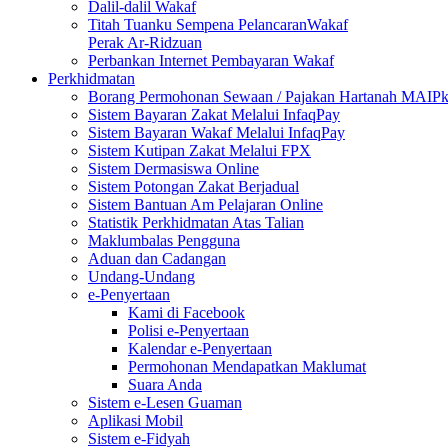
Dalil-dalil Wakaf
Titah Tuanku Sempena PelancaranWakaf
Perak Ar-Ridzuan
Perbankan Internet Pembayaran Wakaf
Perkhidmatan
Borang Permohonan Sewaan / Pajakan Hartanah MAIP
Sistem Bayaran Zakat Melalui InfaqPay
Sistem Bayaran Wakaf Melalui InfaqPay
Sistem Kutipan Zakat Melalui FPX
Sistem Dermasiswa Online
Sistem Potongan Zakat Berjadual
Sistem Bantuan Am Pelajaran Online
Statistik Perkhidmatan Atas Talian
Maklumbalas Pengguna
Aduan dan Cadangan
Undang-Undang
e-Penyertaan
Kami di Facebook
Polisi e-Penyertaan
Kalendar e-Penyertaan
Permohonan Mendapatkan Maklumat
Suara Anda
Sistem e-Lesen Guaman
Aplikasi Mobil
Sistem e-Fidyah