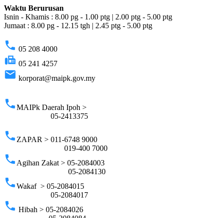
Waktu Berurusan
Isnin - Khamis : 8.00 pg - 1.00 ptg | 2.00 ptg - 5.00 ptg
Jumaat : 8.00 pg - 12.15 tgh | 2.45 ptg - 5.00 ptg
phone
05 208 4000
fax
05 241 4257
email
korporat@maipk.gov.my
p
phone
MAIPk Daerah Ipoh >
05-2413375
phone
ZAPAR > 011-6748 9000
019-400 7000
phone
Agihan Zakat > 05-2084003
05-2084130
phone
Wakaf > 05-2084015
05-2084017
phone
Hibah > 05-2084026