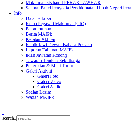
Maklumat e-Khairat PERAK JAWHAR
Senarai Panel Penyedia Perkhidmatan Hibah Negeri Per
Info
Data Terbuka
Ketua Pegawai Maklumat (CIO)
Pengumuman
Berita MAIPk
Keratan Akhbar
Klinik Jawi Dewan Bahasa Pustaka
Laporan Tahunan MAIPk
Iklan Jawatan Kosong
Tawaran Tender / Sebutharga
Penerbitan & Muat Turun
Galeri Aktiviti
Galeri Foto
Galeri Video
Galeri Audio
Soalan Lazim
Wadah MAIPk
.
.
search..
.