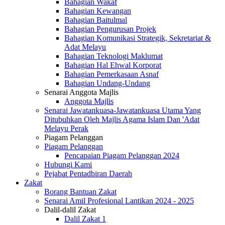
Bahagian Wakaf
Bahagian Kewangan
Bahagian Baitulmal
Bahagian Pengurusan Projek
Bahagian Komunikasi Strategik, Sekretariat &
Adat Melayu
Bahagian Teknologi Maklumat
Bahagian Hal Ehwal Korporat
Bahagian Pemerkasaan Asnaf
Bahagian Undang-Undang
Senarai Anggota Majlis
Anggota Majlis
Senarai Jawatankuasa-Jawatankuasa Utama Yang
Ditubuhkan Oleh Majlis Agama Islam Dan 'Adat
Melayu Perak
Piagam Pelanggan
Piagam Pelanggan
Pencapaian Piagam Pelanggan 2024
Hubungi Kami
Pejabat Pentadbiran Daerah
Zakat
Borang Bantuan Zakat
Senarai Amil Profesional Lantikan 2024 - 2025
Dalil-dalil Zakat
Dalil Zakat 1