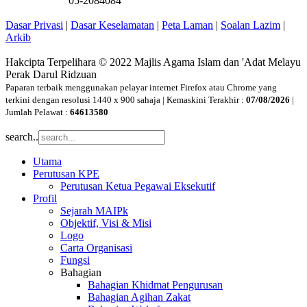
05-2084084
Dasar Privasi
|
Dasar Keselamatan
|
Peta Laman
|
Soalan Lazim
|
Arkib
Hakcipta Terpelihara © 2022 Majlis Agama Islam dan 'Adat Melayu
Perak Darul Ridzuan
Paparan terbaik menggunakan pelayar internet Firefox atau Chrome yang
terkini dengan resolusi 1440 x 900 sahaja | Kemaskini Terakhir :
07/08/2026
|
Jumlah Pelawat :
64613580
search..
Utama
Perutusan KPE
Perutusan Ketua Pegawai Eksekutif
Profil
Sejarah MAIPk
Objektif, Visi & Misi
Logo
Carta Organisasi
Fungsi
Bahagian
Bahagian Khidmat Pengurusan
Bahagian Agihan Zakat