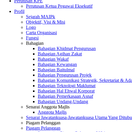
Perutusan KPE
Perutusan Ketua Pegawai Eksekutif
Profil
Sejarah MAIPk
Objektif, Visi & Misi
Logo
Carta Organisasi
Fungsi
Bahagian
Bahagian Khidmat Pengurusan
Bahagian Agihan Zakat
Bahagian Wakaf
Bahagian Kewangan
Bahagian Baitulmal
Bahagian Pengurusan Projek
Bahagian Komunikasi Strategik, Sekretariat & Ad
Bahagian Teknologi Maklumat
Bahagian Hal Ehwal Korporat
Bahagian Pemerkasaan Asnaf
Bahagian Undang-Undang
Senarai Anggota Majlis
Anggota Majlis
Senarai Jawatankuasa-Jawatankuasa Utama Yang Ditubu
Piagam Pelanggan
Piagam Pelanggan