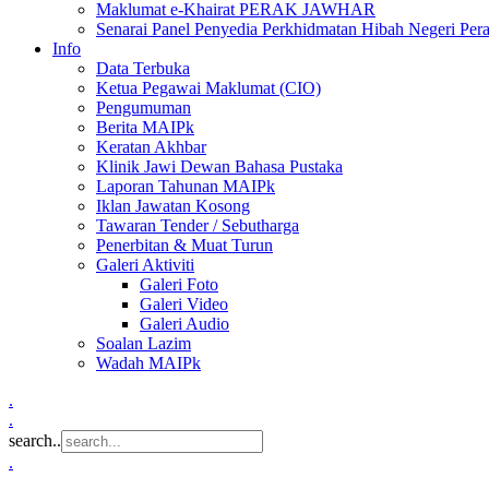
Maklumat e-Khairat PERAK JAWHAR
Senarai Panel Penyedia Perkhidmatan Hibah Negeri Per
Info
Data Terbuka
Ketua Pegawai Maklumat (CIO)
Pengumuman
Berita MAIPk
Keratan Akhbar
Klinik Jawi Dewan Bahasa Pustaka
Laporan Tahunan MAIPk
Iklan Jawatan Kosong
Tawaran Tender / Sebutharga
Penerbitan & Muat Turun
Galeri Aktiviti
Galeri Foto
Galeri Video
Galeri Audio
Soalan Lazim
Wadah MAIPk
.
.
search..
.