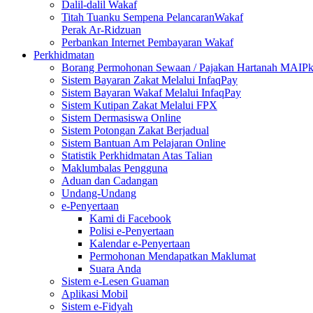
Dalil-dalil Wakaf
Titah Tuanku Sempena PelancaranWakaf
Perak Ar-Ridzuan
Perbankan Internet Pembayaran Wakaf
Perkhidmatan
Borang Permohonan Sewaan / Pajakan Hartanah MAIP
Sistem Bayaran Zakat Melalui InfaqPay
Sistem Bayaran Wakaf Melalui InfaqPay
Sistem Kutipan Zakat Melalui FPX
Sistem Dermasiswa Online
Sistem Potongan Zakat Berjadual
Sistem Bantuan Am Pelajaran Online
Statistik Perkhidmatan Atas Talian
Maklumbalas Pengguna
Aduan dan Cadangan
Undang-Undang
e-Penyertaan
Kami di Facebook
Polisi e-Penyertaan
Kalendar e-Penyertaan
Permohonan Mendapatkan Maklumat
Suara Anda
Sistem e-Lesen Guaman
Aplikasi Mobil
Sistem e-Fidyah