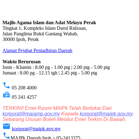
Majlis Agama Islam dan Adat Melayu Perak
Tingkat 1, Kompleks Islam Darul Ridzuan,
Jalan Panglima Bukit Gantang Wahab,
30000 Ipoh, Perak
Alamat Pejabat Pentadbiran Daerah
Waktu Berurusan
Isnin - Khamis : 8.00 pg - 1.00 ptg | 2.00 ptg - 5.00 ptg
Jumaat : 8.00 pg - 12.15 tgh | 2.45 ptg - 5.00 ptg
phone
05 208 4000
fax
05 241 4257
TERKINI! Emel Rasmi MAIPk Telah Bertukar Dari
korporat@maiamp.gov.my
Kepada
korporat@maipk.gov.my
.
Sebarang Urusan Boleh Melalui Emel Terkini Di Bawah.
email
korporat@maipk.gov.my
phone
MAIPk Daerah Ipoh > 05-2413375