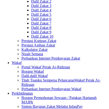
Dalil Zakat 2
Dalil Zakat 3
Dalil Zakat 4
Dalil Zakat 5
Dalil Zakat 6
Dalil Zakat 7
Dalil Zakat 8
Dalil Zakat 9
Dalil Zakat 10
Prestasi Kutipan Zakat
Prestasi Agihan Zakat
Kalkulator Zakat
Nisab Semasa
Perbankan Internet Pembayaran Zakat
Wakaf
Portal Wakaf Perak Ar-Ridzuan
Borang Wakaf
Dalil-dalil Wakaf
Titah Tuanku Sempena PelancaranWakaf Perak Ar-
Ridzuan
Perbankan Internet Pembayaran Wakaf
Perkhidmatan
Borang Permohonan Sewaan / Pajakan Hartanah
MAIPk
Sistem Bayaran Zakat Melalui InfaqPay