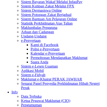
Sistem Bayaran Wakaf Melalui InfaqPay
Sistem Kutipan Zakat Melalui FPX
Sistem Dermasiswa Online
Sistem Potongan Zakat Berjadual
Sistem Bantuan Am Pelajaran Online
Statistik Perkhidmatan Atas Talian
Maklumbalas Pengguna
Aduan dan Cadangan
Undang-Undang
e-Penyertaan
Kami di Facebook
Polisi e-Penyertaan
Kalendar e-Penyertaan
Permohonan Mendapatkan Maklumat
Suara Anda
Sistem e-Lesen Guaman
Aplikasi Mobil
Sistem e-Fidyah
Maklumat e-Khairat PERAK JAWHAR
Senarai Panel Penyedia Perkhidmatan Hibah Negeri
Perak
Info
Data Terbuka
Ketua Pegawai Maklumat (CIO)
Pengumuman