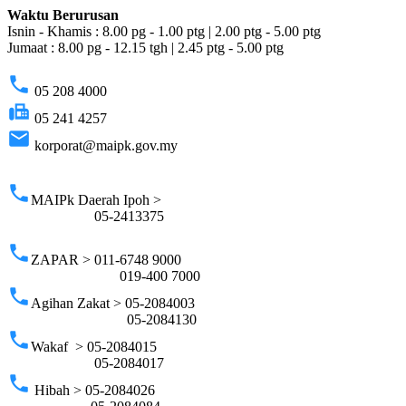
Waktu Berurusan
Isnin - Khamis : 8.00 pg - 1.00 ptg | 2.00 ptg - 5.00 ptg
Jumaat : 8.00 pg - 12.15 tgh | 2.45 ptg - 5.00 ptg
phone
05 208 4000
fax
05 241 4257
email
korporat@maipk.gov.my
p
phone
MAIPk Daerah Ipoh >
05-2413375
phone
ZAPAR > 011-6748 9000
019-400 7000
phone
Agihan Zakat > 05-2084003
05-2084130
phone
Wakaf > 05-2084015
05-2084017
phone
Hibah > 05-2084026