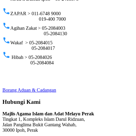
phone
ZAPAR > 011-6748 9000
019-400 7000
phone
Agihan Zakat > 05-2084003
05-2084130
phone
Wakaf > 05-2084015
05-2084017
phone
Hibah > 05-2084026
05-2084084
Borang Aduan & Cadangan
Hubungi Kami
Majlis Agama Islam dan Adat Melayu Perak
Tingkat 1, Kompleks Islam Darul Ridzuan,
Jalan Panglima Bukit Gantang Wahab,
30000 Ipoh, Perak