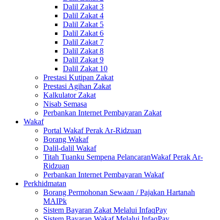
Dalil Zakat 3
Dalil Zakat 4
Dalil Zakat 5
Dalil Zakat 6
Dalil Zakat 7
Dalil Zakat 8
Dalil Zakat 9
Dalil Zakat 10
Prestasi Kutipan Zakat
Prestasi Agihan Zakat
Kalkulator Zakat
Nisab Semasa
Perbankan Internet Pembayaran Zakat
Wakaf
Portal Wakaf Perak Ar-Ridzuan
Borang Wakaf
Dalil-dalil Wakaf
Titah Tuanku Sempena PelancaranWakaf Perak Ar-
Ridzuan
Perbankan Internet Pembayaran Wakaf
Perkhidmatan
Borang Permohonan Sewaan / Pajakan Hartanah
MAIPk
Sistem Bayaran Zakat Melalui InfaqPay
Sistem Bayaran Wakaf Melalui InfaqPay