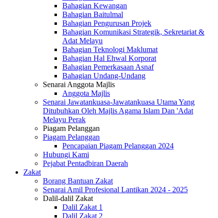
Bahagian Kewangan
Bahagian Baitulmal
Bahagian Pengurusan Projek
Bahagian Komunikasi Strategik, Sekretariat &
Adat Melayu
Bahagian Teknologi Maklumat
Bahagian Hal Ehwal Korporat
Bahagian Pemerkasaan Asnaf
Bahagian Undang-Undang
Senarai Anggota Majlis
Anggota Majlis
Senarai Jawatankuasa-Jawatankuasa Utama Yang
Ditubuhkan Oleh Majlis Agama Islam Dan 'Adat
Melayu Perak
Piagam Pelanggan
Piagam Pelanggan
Pencapaian Piagam Pelanggan 2024
Hubungi Kami
Pejabat Pentadbiran Daerah
Zakat
Borang Bantuan Zakat
Senarai Amil Profesional Lantikan 2024 - 2025
Dalil-dalil Zakat
Dalil Zakat 1
Dalil Zakat 2