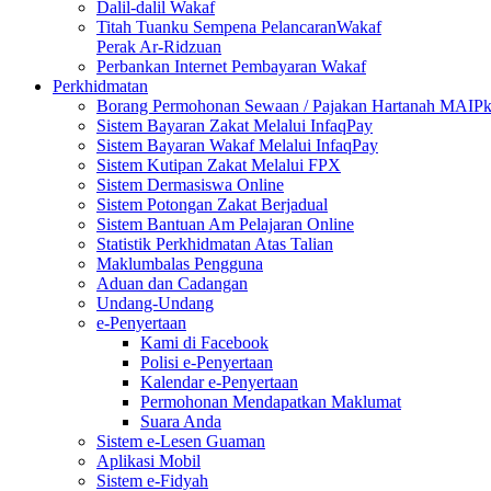
Dalil-dalil Wakaf
Titah Tuanku Sempena PelancaranWakaf
Perak Ar-Ridzuan
Perbankan Internet Pembayaran Wakaf
Perkhidmatan
Borang Permohonan Sewaan / Pajakan Hartanah MAIP
Sistem Bayaran Zakat Melalui InfaqPay
Sistem Bayaran Wakaf Melalui InfaqPay
Sistem Kutipan Zakat Melalui FPX
Sistem Dermasiswa Online
Sistem Potongan Zakat Berjadual
Sistem Bantuan Am Pelajaran Online
Statistik Perkhidmatan Atas Talian
Maklumbalas Pengguna
Aduan dan Cadangan
Undang-Undang
e-Penyertaan
Kami di Facebook
Polisi e-Penyertaan
Kalendar e-Penyertaan
Permohonan Mendapatkan Maklumat
Suara Anda
Sistem e-Lesen Guaman
Aplikasi Mobil
Sistem e-Fidyah