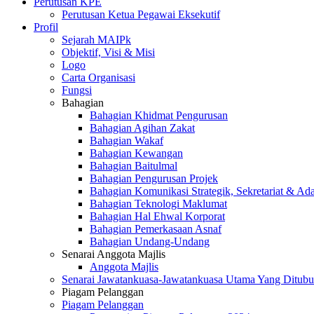
Perutusan KPE
Perutusan Ketua Pegawai Eksekutif
Profil
Sejarah MAIPk
Objektif, Visi & Misi
Logo
Carta Organisasi
Fungsi
Bahagian
Bahagian Khidmat Pengurusan
Bahagian Agihan Zakat
Bahagian Wakaf
Bahagian Kewangan
Bahagian Baitulmal
Bahagian Pengurusan Projek
Bahagian Komunikasi Strategik, Sekretariat & Ad
Bahagian Teknologi Maklumat
Bahagian Hal Ehwal Korporat
Bahagian Pemerkasaan Asnaf
Bahagian Undang-Undang
Senarai Anggota Majlis
Anggota Majlis
Senarai Jawatankuasa-Jawatankuasa Utama Yang Ditubu
Piagam Pelanggan
Piagam Pelanggan