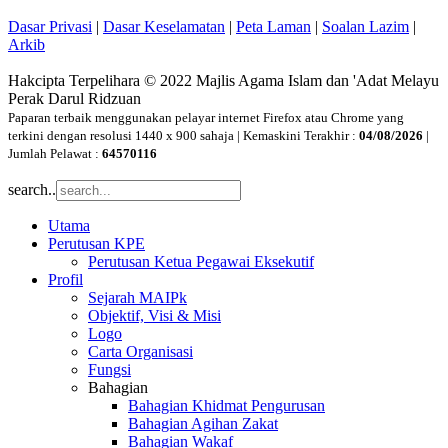
Dasar Privasi
|
Dasar Keselamatan
|
Peta Laman
|
Soalan Lazim
|
Arkib
Hakcipta Terpelihara © 2022 Majlis Agama Islam dan 'Adat Melayu
Perak Darul Ridzuan
Paparan terbaik menggunakan pelayar internet Firefox atau Chrome yang
terkini dengan resolusi 1440 x 900 sahaja | Kemaskini Terakhir :
04/08/2026
|
Jumlah Pelawat :
64570116
search..
Utama
Perutusan KPE
Perutusan Ketua Pegawai Eksekutif
Profil
Sejarah MAIPk
Objektif, Visi & Misi
Logo
Carta Organisasi
Fungsi
Bahagian
Bahagian Khidmat Pengurusan
Bahagian Agihan Zakat
Bahagian Wakaf