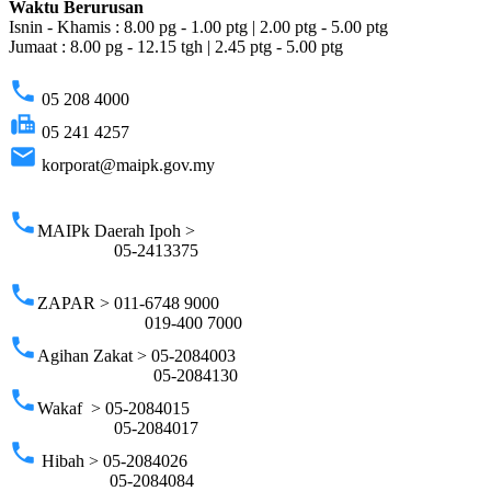
Waktu Berurusan
Isnin - Khamis : 8.00 pg - 1.00 ptg | 2.00 ptg - 5.00 ptg
Jumaat : 8.00 pg - 12.15 tgh | 2.45 ptg - 5.00 ptg
phone
05 208 4000
fax
05 241 4257
email
korporat@maipk.gov.my
p
phone
MAIPk Daerah Ipoh >
05-2413375
phone
ZAPAR > 011-6748 9000
019-400 7000
phone
Agihan Zakat > 05-2084003
05-2084130
phone
Wakaf > 05-2084015
05-2084017
phone
Hibah > 05-2084026
05-2084084