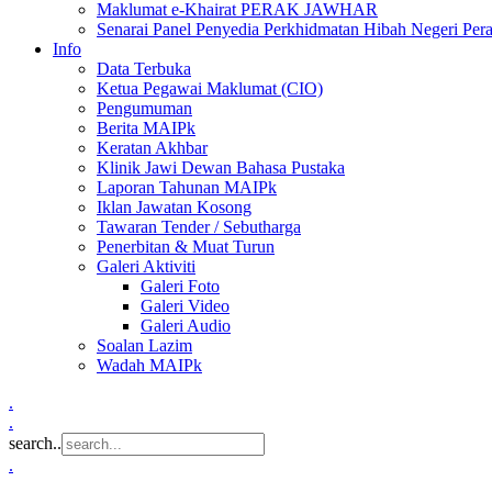
Maklumat e-Khairat PERAK JAWHAR
Senarai Panel Penyedia Perkhidmatan Hibah Negeri Per
Info
Data Terbuka
Ketua Pegawai Maklumat (CIO)
Pengumuman
Berita MAIPk
Keratan Akhbar
Klinik Jawi Dewan Bahasa Pustaka
Laporan Tahunan MAIPk
Iklan Jawatan Kosong
Tawaran Tender / Sebutharga
Penerbitan & Muat Turun
Galeri Aktiviti
Galeri Foto
Galeri Video
Galeri Audio
Soalan Lazim
Wadah MAIPk
.
.
search..
.