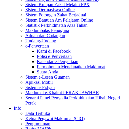
Sistem Kutipan Zakat Melalui FPX
Sistem Dermasiswa Online
Sistem Potongan Zakat Berjadual
Sistem Bantuan Am Pelajaran Online
Statistik Perkhidmatan Atas Talian
Maklumbalas Pengguna
Aduan dan Cadangan
Undang-Undang
e-Penyertaan
Kami di Facebook
Polisi e-Penyertaan
Kalendar e-Penyertaan
Permohonan Mendapatkan Maklumat
Suara Anda
Sistem e-Lesen Guaman
Aplikasi Mobil
Sistem e-Fidyah
Maklumat e-Khairat PERAK JAWHAR
Senarai Panel Penyedia Perkhidmatan Hibah Negeri
Perak
Info
Data Terbuka
Ketua Pegawai Maklumat (CIO)
Pengumuman
Berita MAIPk