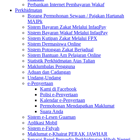
Perbankan Internet Pembayaran Wakaf
Perkhidmatan
Borang Permohonan Sewaan / Pajakan Hartanah
MAIPk
Sistem Bayaran Zakat Melalui InfaqPay
Sistem Bayaran Wakaf Melalui InfaqPay
Sistem Kutipan Zakat Melalui FPX
Sistem Dermasiswa Online
Sistem Potongan Zakat Berjadual
Sistem Bantuan Am Pelajaran Online
Statistik Perkhidmatan Atas Talian
Maklumbalas Pengguna
Aduan dan Cadangan
Undang-Undang
e-Penyertaan
Kami di Facebook
Polisi e-Penyertaan
Kalendar e-Penyertaan
Permohonan Mendapatkan Maklumat
Suara Anda
Sistem e-Lesen Guaman
Aplikasi Mobil
Sistem e-Fidyah
Maklumat e-Khairat PERAK JAWHAR
Senarai Panel Penyedia Perkhidmatan Hibah Negeri