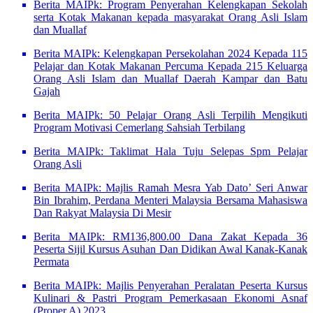
Berita MAIPk: Program Penyerahan Kelengkapan Sekolah
serta Kotak Makanan kepada masyarakat Orang Asli Islam
dan Muallaf
Berita MAIPk: Kelengkapan Persekolahan 2024 Kepada 115
Pelajar dan Kotak Makanan Percuma Kepada 215 Keluarga
Orang Asli Islam dan Muallaf Daerah Kampar dan Batu
Gajah
Berita MAIPk: 50 Pelajar Orang Asli Terpilih Mengikuti
Program Motivasi Cemerlang Sahsiah Terbilang
Berita MAIPk: Taklimat Hala Tuju Selepas Spm Pelajar
Orang Asli
Berita MAIPk: Majlis Ramah Mesra Yab Dato’ Seri Anwar
Bin Ibrahim, Perdana Menteri Malaysia Bersama Mahasiswa
Dan Rakyat Malaysia Di Mesir
Berita MAIPk: RM136,800.00 Dana Zakat Kepada 36
Peserta Sijil Kursus Asuhan Dan Didikan Awal Kanak-Kanak
Permata
Berita MAIPk: Majlis Penyerahan Peralatan Peserta Kursus
Kulinari & Pastri Program Pemerkasaan Ekonomi Asnaf
(Proper A) 2023