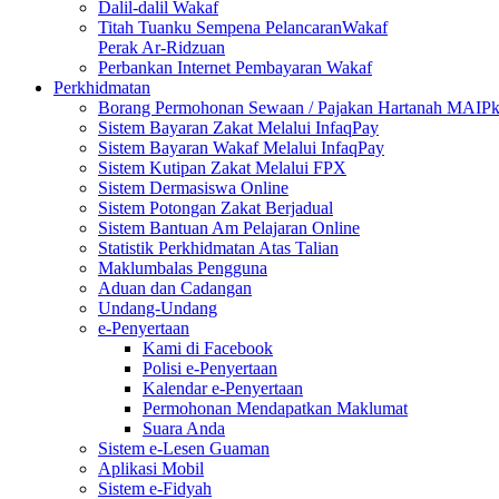
Dalil-dalil Wakaf
Titah Tuanku Sempena PelancaranWakaf
Perak Ar-Ridzuan
Perbankan Internet Pembayaran Wakaf
Perkhidmatan
Borang Permohonan Sewaan / Pajakan Hartanah MAIP
Sistem Bayaran Zakat Melalui InfaqPay
Sistem Bayaran Wakaf Melalui InfaqPay
Sistem Kutipan Zakat Melalui FPX
Sistem Dermasiswa Online
Sistem Potongan Zakat Berjadual
Sistem Bantuan Am Pelajaran Online
Statistik Perkhidmatan Atas Talian
Maklumbalas Pengguna
Aduan dan Cadangan
Undang-Undang
e-Penyertaan
Kami di Facebook
Polisi e-Penyertaan
Kalendar e-Penyertaan
Permohonan Mendapatkan Maklumat
Suara Anda
Sistem e-Lesen Guaman
Aplikasi Mobil
Sistem e-Fidyah