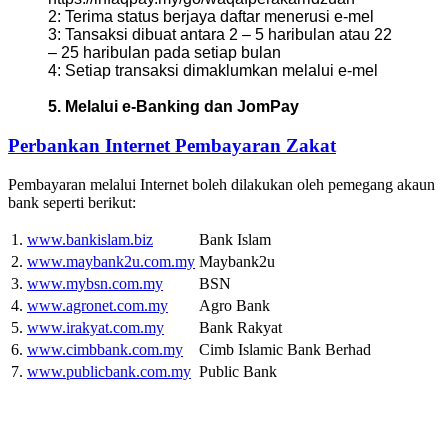
2: Terima status berjaya daftar menerusi e-mel
3: Tansaksi dibuat antara 2 – 5 haribulan atau 22
– 25 haribulan pada setiap bulan
4: Setiap transaksi dimaklumkan melalui e-mel
5. Melalui e-Banking dan JomPay
Perbankan Internet Pembayaran Zakat
Pembayaran melalui Internet boleh dilakukan oleh pemegang akaun
bank seperti berikut:
1.
www.bankislam.biz
Bank Islam
2.
www.maybank2u.com.my
Maybank2u
3.
www.mybsn.com.my
BSN
4.
www.agronet.com.my
Agro Bank
5.
www.irakyat.com.my
Bank Rakyat
6.
www.cimbbank.com.my
Cimb Islamic Bank Berhad
7.
www.publicbank.com.my
Public Bank