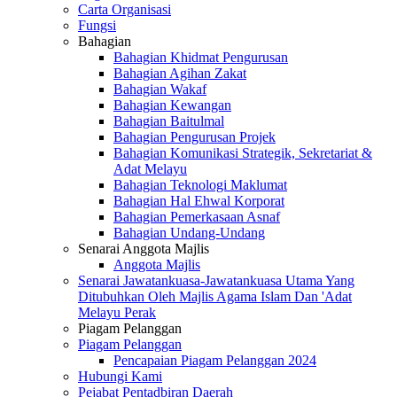
Carta Organisasi
Fungsi
Bahagian
Bahagian Khidmat Pengurusan
Bahagian Agihan Zakat
Bahagian Wakaf
Bahagian Kewangan
Bahagian Baitulmal
Bahagian Pengurusan Projek
Bahagian Komunikasi Strategik, Sekretariat &
Adat Melayu
Bahagian Teknologi Maklumat
Bahagian Hal Ehwal Korporat
Bahagian Pemerkasaan Asnaf
Bahagian Undang-Undang
Senarai Anggota Majlis
Anggota Majlis
Senarai Jawatankuasa-Jawatankuasa Utama Yang
Ditubuhkan Oleh Majlis Agama Islam Dan 'Adat
Melayu Perak
Piagam Pelanggan
Piagam Pelanggan
Pencapaian Piagam Pelanggan 2024
Hubungi Kami
Pejabat Pentadbiran Daerah