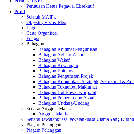
Perutusan KPE
Perutusan Ketua Pegawai Eksekutif
Profil
Sejarah MAIPk
Objektif, Visi & Misi
Logo
Carta Organisasi
Fungsi
Bahagian
Bahagian Khidmat Pengurusan
Bahagian Agihan Zakat
Bahagian Wakaf
Bahagian Kewangan
Bahagian Baitulmal
Bahagian Pengurusan Projek
Bahagian Komunikasi Strategik, Sekretariat & Ad
Bahagian Teknologi Maklumat
Bahagian Hal Ehwal Korporat
Bahagian Pemerkasaan Asnaf
Bahagian Undang-Undang
Senarai Anggota Majlis
Anggota Majlis
Senarai Jawatankuasa-Jawatankuasa Utama Yang Ditubu
Piagam Pelanggan
Piagam Pelanggan