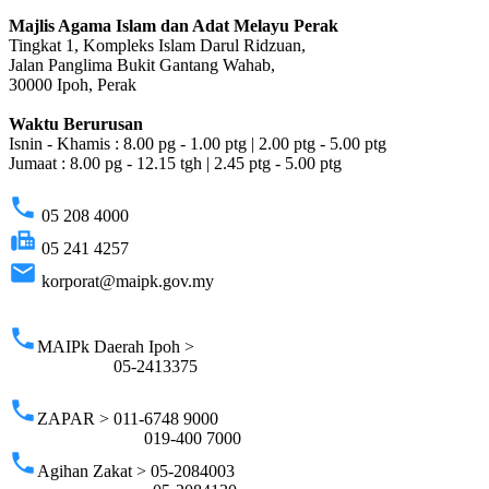
Majlis Agama Islam dan Adat Melayu Perak
Tingkat 1, Kompleks Islam Darul Ridzuan,
Jalan Panglima Bukit Gantang Wahab,
30000 Ipoh, Perak
Waktu Berurusan
Isnin - Khamis : 8.00 pg - 1.00 ptg | 2.00 ptg - 5.00 ptg
Jumaat : 8.00 pg - 12.15 tgh | 2.45 ptg - 5.00 ptg
phone
05 208 4000
fax
05 241 4257
email
korporat@maipk.gov.my
p
phone
MAIPk Daerah Ipoh >
05-2413375
phone
ZAPAR > 011-6748 9000
019-400 7000
phone
Agihan Zakat > 05-2084003