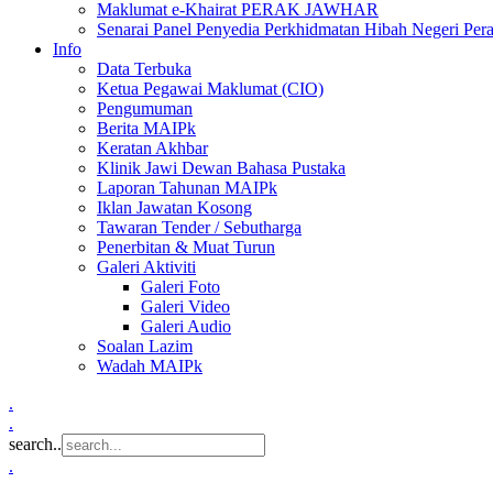
Maklumat e-Khairat PERAK JAWHAR
Senarai Panel Penyedia Perkhidmatan Hibah Negeri Per
Info
Data Terbuka
Ketua Pegawai Maklumat (CIO)
Pengumuman
Berita MAIPk
Keratan Akhbar
Klinik Jawi Dewan Bahasa Pustaka
Laporan Tahunan MAIPk
Iklan Jawatan Kosong
Tawaran Tender / Sebutharga
Penerbitan & Muat Turun
Galeri Aktiviti
Galeri Foto
Galeri Video
Galeri Audio
Soalan Lazim
Wadah MAIPk
.
.
search..
.