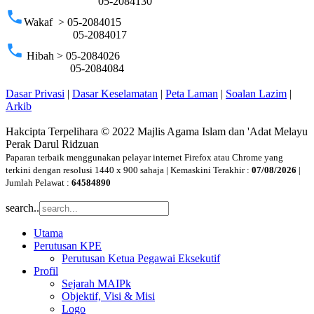
05-2084130
phone
Wakaf > 05-2084015
05-2084017
phone
Hibah > 05-2084026
05-2084084
Dasar Privasi
|
Dasar Keselamatan
|
Peta Laman
|
Soalan Lazim
|
Arkib
Hakcipta Terpelihara © 2022 Majlis Agama Islam dan 'Adat Melayu
Perak Darul Ridzuan
Paparan terbaik menggunakan pelayar internet Firefox atau Chrome yang
terkini dengan resolusi 1440 x 900 sahaja | Kemaskini Terakhir :
07/08/2026
|
Jumlah Pelawat :
64584890
search..
Utama
Perutusan KPE
Perutusan Ketua Pegawai Eksekutif
Profil
Sejarah MAIPk
Objektif, Visi & Misi
Logo