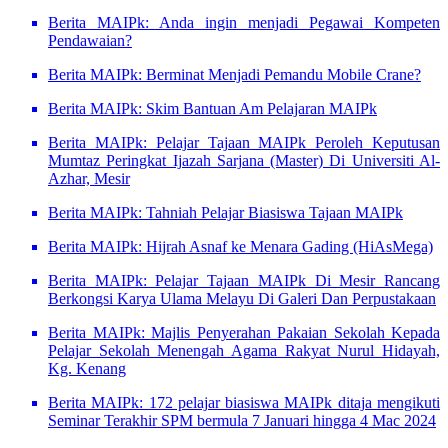
Berita MAIPk: Anda ingin menjadi Pegawai Kompeten
Pendawaian?
Berita MAIPk: Berminat Menjadi Pemandu Mobile Crane?
Berita MAIPk: Skim Bantuan Am Pelajaran MAIPk
Berita MAIPk: Pelajar Tajaan MAIPk Peroleh Keputusan
Mumtaz Peringkat Ijazah Sarjana (Master) Di Universiti Al-
Azhar, Mesir
Berita MAIPk: Tahniah Pelajar Biasiswa Tajaan MAIPk
Berita MAIPk: Hijrah Asnaf ke Menara Gading (HiAsMega)
Berita MAIPk: Pelajar Tajaan MAIPk Di Mesir Rancang
Berkongsi Karya Ulama Melayu Di Galeri Dan Perpustakaan
Berita MAIPk: Majlis Penyerahan Pakaian Sekolah Kepada
Pelajar Sekolah Menengah Agama Rakyat Nurul Hidayah,
Kg. Kenang
Berita MAIPk: 172 pelajar biasiswa MAIPk ditaja mengikuti
Seminar Terakhir SPM bermula 7 Januari hingga 4 Mac 2024