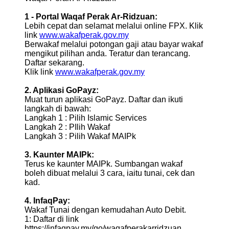
1 - Portal Waqaf Perak Ar-Ridzuan:
Lebih cepat dan selamat melalui online FPX. Klik
link
www.wakafperak.gov.my
Berwakaf melalui potongan gaji atau bayar wakaf
mengikut pilihan anda. Teratur dan terancang.
Daftar sekarang.
Klik link
www.wakafperak.gov.my
2. Aplikasi GoPayz:
Muat turun aplikasi GoPayz. Daftar dan ikuti
langkah di bawah:
Langkah 1 : Pilih Islamic Services
Langkah 2 : PIlih Wakaf
Langkah 3 : Pilih Wakaf MAIPk
3. Kaunter MAIPk:
Terus ke kaunter MAIPk. Sumbangan wakaf
boleh dibuat melalui 3 cara, iaitu tunai, cek dan
kad.
4. InfaqPay:
Wakaf Tunai dengan kemudahan Auto Debit.
1: Daftar di link
https://infaqpay.my/go/waqafperakarridzuan