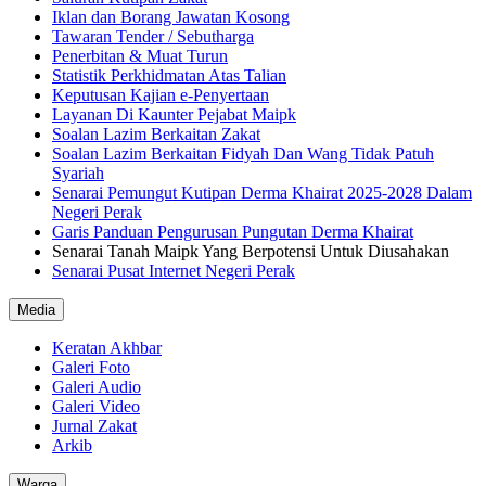
Iklan dan Borang Jawatan Kosong
Tawaran Tender / Sebutharga
Penerbitan & Muat Turun
Statistik Perkhidmatan Atas Talian
Keputusan Kajian e-Penyertaan
Layanan Di Kaunter Pejabat Maipk
Soalan Lazim Berkaitan Zakat
Soalan Lazim Berkaitan Fidyah Dan Wang Tidak Patuh
Syariah
Senarai Pemungut Kutipan Derma Khairat 2025-2028 Dalam
Negeri Perak
Garis Panduan Pengurusan Pungutan Derma Khairat
Senarai Tanah Maipk Yang Berpotensi Untuk Diusahakan
Senarai Pusat Internet Negeri Perak
Media
Keratan Akhbar
Galeri Foto
Galeri Audio
Galeri Video
Jurnal Zakat
Arkib
Warga