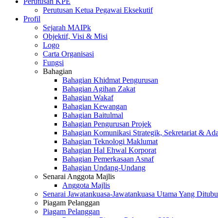
Perutusan KPE
Perutusan Ketua Pegawai Eksekutif
Profil
Sejarah MAIPk
Objektif, Visi & Misi
Logo
Carta Organisasi
Fungsi
Bahagian
Bahagian Khidmat Pengurusan
Bahagian Agihan Zakat
Bahagian Wakaf
Bahagian Kewangan
Bahagian Baitulmal
Bahagian Pengurusan Projek
Bahagian Komunikasi Strategik, Sekretariat & Ad
Bahagian Teknologi Maklumat
Bahagian Hal Ehwal Korporat
Bahagian Pemerkasaan Asnaf
Bahagian Undang-Undang
Senarai Anggota Majlis
Anggota Majlis
Senarai Jawatankuasa-Jawatankuasa Utama Yang Ditubu
Piagam Pelanggan
Piagam Pelanggan