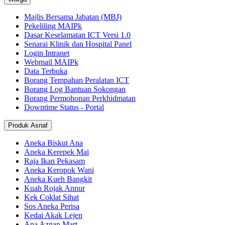
Majlis Bersama Jabatan (MBJ)
Pekeliling MAIPk
Dasar Keselamatan ICT Versi 1.0
Senarai Klinik dan Hospital Panel
Login Intranet
Webmail MAIPk
Data Terbuka
Borang Tempahan Peralatan ICT
Borang Log Bantuan Sokongan
Borang Permohonan Perkhidmatan
Downtime Status - Portal
Produk Asnaf
Aneka Biskut Ana
Aneka Kerepek Mai
Raja Ikan Pekasam
Aneka Keropok Wani
Aneka Kueh Bangkit
Kuah Rojak Annur
Kek Coklat Sihat
Sos Aneka Perisa
Kedai Akak Lejen
Ana Aznan Mart