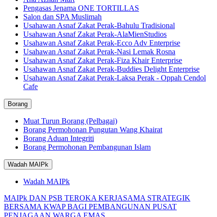
Pengasas Jenama ONE TORTILLAS
Salon dan SPA Muslimah
Usahawan Asnaf Zakat Perak-Bahulu Tradisional
Usahawan Asnaf Zakat Perak-AlaMienStudios
Usahawan Asnaf Zakat Perak-Ecco Adv Enterprise
Usahawan Asnaf Zakat Perak-Nasi Lemak Rosna
Usahawan Asnaf Zakat Perak-Fiza Khair Enterprise
Usahawan Asnaf Zakat Perak-Buddies Delight Enterprise
Usahawan Asnaf Zakat Perak-Laksa Perak - Oppah Cendol
Cafe
Borang
Muat Turun Borang (Pelbagai)
Borang Permohonan Pungutan Wang Khairat
Borang Aduan Integriti
Borang Permohonan Pembangunan Islam
Wadah MAIPk
Wadah MAIPk
MAIPk DAN PSB TEROKA KERJASAMA STRATEGIK
BERSAMA KWAP BAGI PEMBANGUNAN PUSAT
PENJAGAAN WARGA EMAS