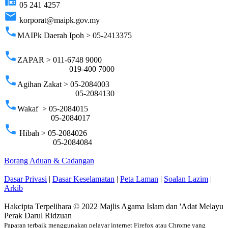
fax
05 241 4257
email
korporat@maipk.gov.my
phone
MAIPk Daerah Ipoh > 05-2413375
phone
ZAPAR > 011-6748 9000
019-400 7000
phone
Agihan Zakat > 05-2084003
05-2084130
phone
Wakaf > 05-2084015
05-2084017
phone
Hibah > 05-2084026
05-2084084
Borang Aduan & Cadangan
Dasar Privasi
|
Dasar Keselamatan
|
Peta Laman
|
Soalan Lazim
|
Arkib
Hakcipta Terpelihara © 2022 Majlis Agama Islam dan 'Adat Melayu
Perak Darul Ridzuan
Paparan terbaik menggunakan pelayar internet Firefox atau Chrome yang