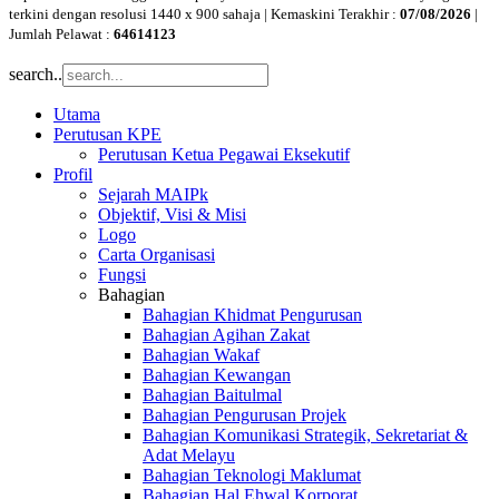
terkini dengan resolusi 1440 x 900 sahaja | Kemaskini Terakhir :
07/08/2026
|
Jumlah Pelawat :
64614123
search..
Utama
Perutusan KPE
Perutusan Ketua Pegawai Eksekutif
Profil
Sejarah MAIPk
Objektif, Visi & Misi
Logo
Carta Organisasi
Fungsi
Bahagian
Bahagian Khidmat Pengurusan
Bahagian Agihan Zakat
Bahagian Wakaf
Bahagian Kewangan
Bahagian Baitulmal
Bahagian Pengurusan Projek
Bahagian Komunikasi Strategik, Sekretariat &
Adat Melayu
Bahagian Teknologi Maklumat
Bahagian Hal Ehwal Korporat