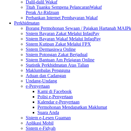
Dalil-dalil Wakaf
Titah Tuanku Sempena PelancaranWakaf
Perak Ar-Ridzuan
Perbankan Internet Pembayaran Wakaf
Perkhidmatan
Borang Permohonan Sewaan / Pajakan Hartanah MAIP
Sistem Bayaran Zakat Melalui InfaqPay
Sistem Bayaran Wakaf Melalui InfaqPay
Sistem Kutipan Zakat Melalui FPX
Sistem Dermasiswa Online
Sistem Potongan Zakat Berjadual
Sistem Bantuan Am Pelajaran Online
Statistik Perkhidmatan Atas Talian
Maklumbalas Pengguna
Aduan dan Cadangan
Undang-Undang
e-Penyertaan
Kami di Facebook
Polisi e-Penyertaan
Kalendar e-Penyertaan
Permohonan Mendapatkan Maklumat
Suara Anda
Sistem e-Lesen Guaman
Aplikasi Mobil
Sistem e-Fidyah