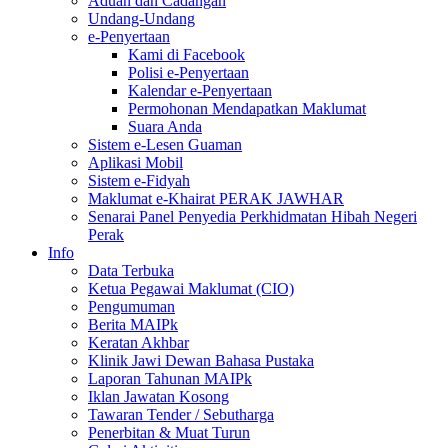
Aduan dan Cadangan
Undang-Undang
e-Penyertaan
Kami di Facebook
Polisi e-Penyertaan
Kalendar e-Penyertaan
Permohonan Mendapatkan Maklumat
Suara Anda
Sistem e-Lesen Guaman
Aplikasi Mobil
Sistem e-Fidyah
Maklumat e-Khairat PERAK JAWHAR
Senarai Panel Penyedia Perkhidmatan Hibah Negeri
Perak
Info
Data Terbuka
Ketua Pegawai Maklumat (CIO)
Pengumuman
Berita MAIPk
Keratan Akhbar
Klinik Jawi Dewan Bahasa Pustaka
Laporan Tahunan MAIPk
Iklan Jawatan Kosong
Tawaran Tender / Sebutharga
Penerbitan & Muat Turun