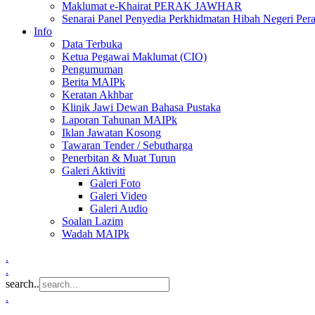
Maklumat e-Khairat PERAK JAWHAR
Senarai Panel Penyedia Perkhidmatan Hibah Negeri Per
Info
Data Terbuka
Ketua Pegawai Maklumat (CIO)
Pengumuman
Berita MAIPk
Keratan Akhbar
Klinik Jawi Dewan Bahasa Pustaka
Laporan Tahunan MAIPk
Iklan Jawatan Kosong
Tawaran Tender / Sebutharga
Penerbitan & Muat Turun
Galeri Aktiviti
Galeri Foto
Galeri Video
Galeri Audio
Soalan Lazim
Wadah MAIPk
.
.
search..
.