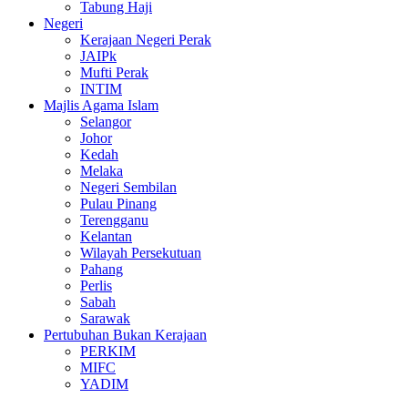
Tabung Haji
Negeri
Kerajaan Negeri Perak
JAIPk
Mufti Perak
INTIM
Majlis Agama Islam
Selangor
Johor
Kedah
Melaka
Negeri Sembilan
Pulau Pinang
Terengganu
Kelantan
Wilayah Persekutuan
Pahang
Perlis
Sabah
Sarawak
Pertubuhan Bukan Kerajaan
PERKIM
MIFC
YADIM