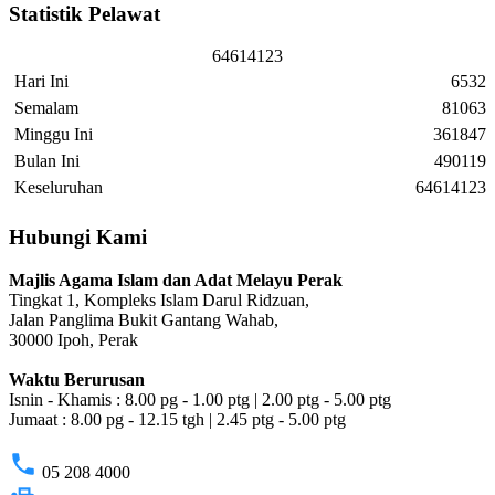
Statistik Pelawat
6
4
6
1
4
1
2
3
Hari Ini
6532
Semalam
81063
Minggu Ini
361847
Bulan Ini
490119
Keseluruhan
64614123
Hubungi Kami
Majlis Agama Islam dan Adat Melayu Perak
Tingkat 1, Kompleks Islam Darul Ridzuan,
Jalan Panglima Bukit Gantang Wahab,
30000 Ipoh, Perak
Waktu Berurusan
Isnin - Khamis : 8.00 pg - 1.00 ptg | 2.00 ptg - 5.00 ptg
Jumaat : 8.00 pg - 12.15 tgh | 2.45 ptg - 5.00 ptg
phone
05 208 4000